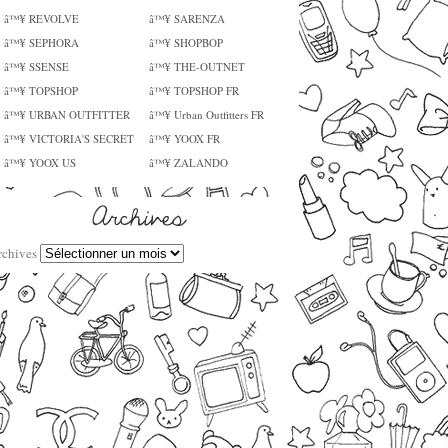
â™¥ REVOLVE
â™¥ SARENZA
â™¥ SEPHORA
â™¥ SHOPBOP
â™¥ SSENSE
â™¥ THE-OUTNET
â™¥ TOPSHOP
â™¥ TOPSHOP FR
â™¥ URBAN OUTFITTER
â™¥ Urban Outfitters FR
â™¥ VICTORIA'S SECRET
â™¥ YOOX FR
â™¥ YOOX US
â™¥ ZALANDO
rchives