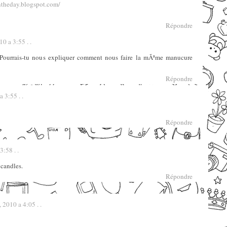
ntheday.blogspot.com/
Répondre
0 a 3:55 . .
 ! Pourrais-tu nous expliquer comment nous faire la mÃªme manucure
Répondre
 3:55 . .
Répondre
:58 . .
 candles.
Répondre
 2010 a 4:05 . .