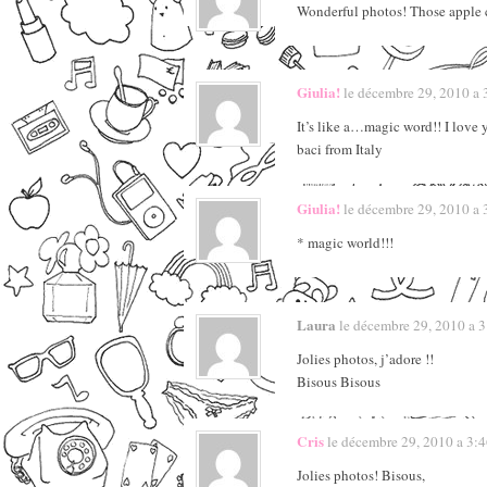
Wonderful photos! Those apple 
Giulia!
le décembre 29, 2010 a 3
It’s like a…magic word!! I love 
baci from Italy
Giulia!
le décembre 29, 2010 a 3
* magic world!!!
Laura
le décembre 29, 2010 a 3:
Jolies photos, j’adore !!
Bisous Bisous
Cris
le décembre 29, 2010 a 3:46
Jolies photos! Bisous,