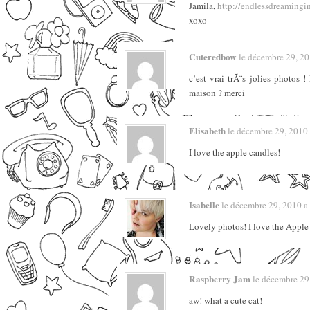
Jamila,
http://endlessdreamingi
xoxo
Cuteredbow
le décembre 29, 201
c’est vrai trÃ¨s jolies photos
maison ? merci
Elisabeth
le décembre 29, 2010 a
I love the apple candles!
Isabelle
le décembre 29, 2010 a 3
Lovely photos! I love the Apple
Raspberry Jam
le décembre 29,
aw! what a cute cat!