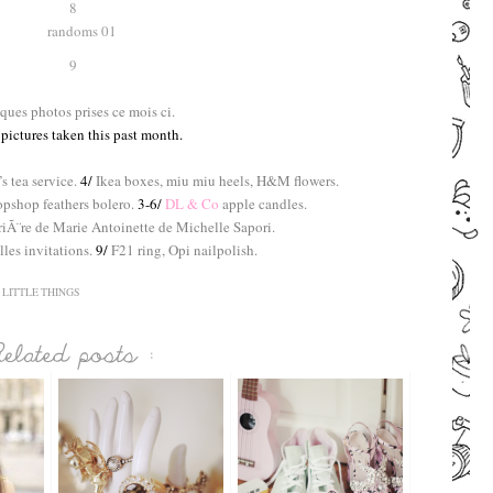
8
9
–
ques photos prises ce mois ci.
pictures taken this past month.
–
’s tea service.
4/
Ikea boxes, miu miu heels, H&M flowers.
opshop feathers bolero.
3-6/
DL & Co
apple candles.
iÃ¨re de Marie Antoinette de Michelle Sapori.
les invitations.
9/
F21 ring, Opi nailpolish.
–
 LITTLE THINGS