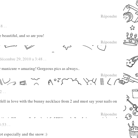
Répondre
 . .
 beautiful, and so are you!
Répondre
décembre 29, 2010 a 3:48 . .
r manicure = amazing! Gorgeous pics as always..
Répondre
 . .
I fell in love with the bunny necklace from 2 and must say your nails on
Répondre
:53 . .
ot especially and the snow :)