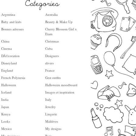
Argentina
Australia
Baby and kids
Beauty & Make Up
Bonnes adresses
Cherry Blossom Girl x
Etam
China
Christmas
Cinema
Cuba
DÃ©coration
Designers
Disneyland
divers
England
France
French Polynesia
Gest outfits
Halloween
Halloween moodboard
Iceland
Images et inspiration
India
Italy
Japan
Jewelry
Kenya
Lingerie
Looks
Maldives
Mexico
My designs
My drawings
Paris