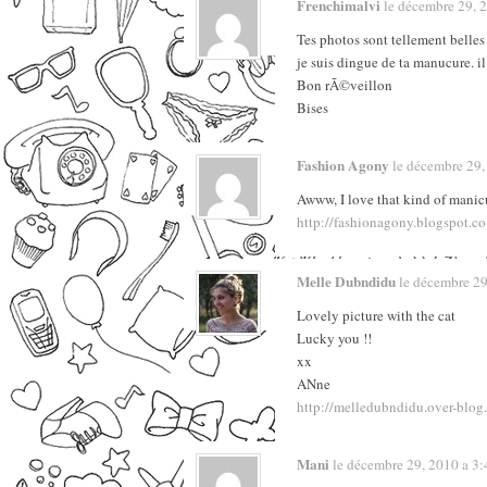
Frenchimalvi
le décembre 29, 20
Tes photos sont tellement belles 
je suis dingue de ta manucure. il 
Bon rÃ©veillon
Bises
Fashion Agony
le décembre 29, 
Awww, I love that kind of manic
http://fashionagony.blogspot.c
Melle Dubndidu
le décembre 29,
Lovely picture with the cat
Lucky you !!
xx
ANne
http://melledubndidu.over-blog
Mani
le décembre 29, 2010 a 3:4