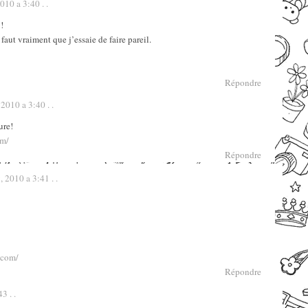
10 a 3:40 . .
!
faut vraiment que j’essaie de faire pareil.
Répondre
2010 a 3:40 . .
ure!
om/
Répondre
 2010 a 3:41 . .
.com/
Répondre
3 . .