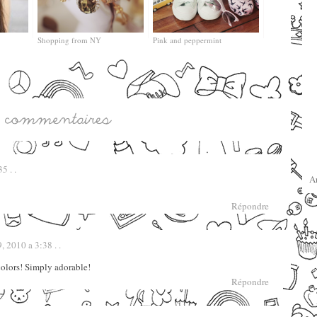
Shopping from NY
Pink and peppermint
5 . .
A
Répondre
 2010 a 3:38 . .
colors! Simply adorable!
Répondre