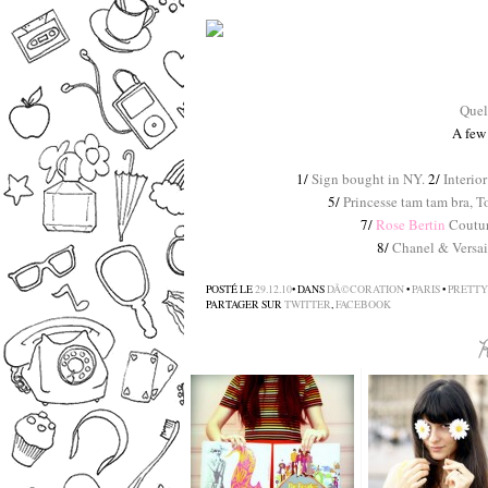
Quel
A few 
1/
Sign bought in NY.
2/
Interior
5/
Princesse tam tam bra, T
7/
Rose Bertin
Coutur
8/
Chanel & Versail
POSTÉ LE
29.12.10
• DANS
DÃ©CORATION
•
PARIS
•
PRETTY
PARTAGER SUR
TWITTER
,
FACEBOOK