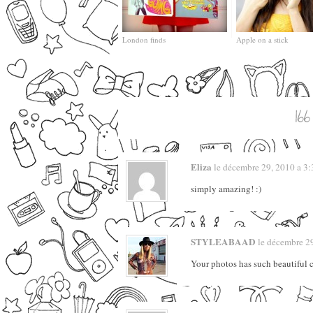
London finds
Apple on a stick
Eliza
le décembre 29, 2010 a 3:3
simply amazing! :)
STYLEABAAD
le décembre 29,
Your photos has such beautiful 