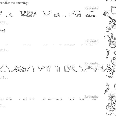
candles are amazing
Répondre
:43 . .
you!
Répondre
:44 . .
Répondre
45 . .
Répondre
 . .