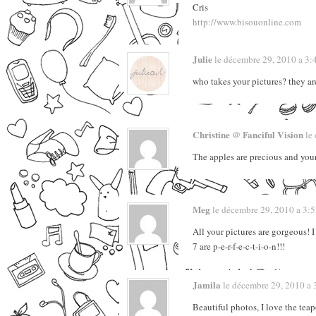
Cris
http://www.bisouonline.com
Julie
le décembre 29, 2010 a 3:48
who takes your pictures? they are
Christine @ Fanciful Vision
le 
The apples are precious and you
Meg
le décembre 29, 2010 a 3:52
All your pictures are gorgeous! 
7 are p-e-r-f-e-c-t-i-o-n!!!
Jamila
le décembre 29, 2010 a 3
Beautiful photos, I love the teap