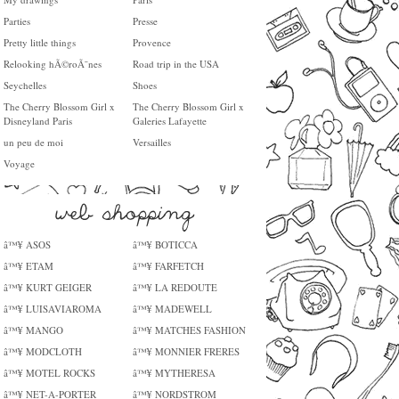
Parties
Presse
Pretty little things
Provence
Relooking hÃ©roÃ¯nes
Road trip in the USA
Seychelles
Shoes
The Cherry Blossom Girl x
The Cherry Blossom Girl x
Disneyland Paris
Galeries Lafayette
un peu de moi
Versailles
Voyage
â™¥ ASOS
â™¥ BOTICCA
â™¥ ETAM
â™¥ FARFETCH
â™¥ KURT GEIGER
â™¥ LA REDOUTE
â™¥ LUISAVIAROMA
â™¥ MADEWELL
â™¥ MANGO
â™¥ MATCHES FASHION
â™¥ MODCLOTH
â™¥ MONNIER FRERES
â™¥ MOTEL ROCKS
â™¥ MYTHERESA
â™¥ NET-A-PORTER
â™¥ NORDSTROM