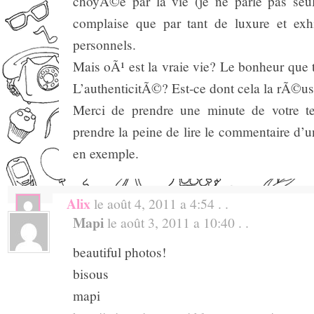
choyÃ©e par la vie (je ne parle pas seul
complaise que par tant de luxure et exh
personnels.
Mais oÃ¹ est la vraie vie? Le bonheur que t
L’authenticitÃ©? Est-ce dont cela la rÃ©us
Merci de prendre une minute de votre te
prendre la peine de lire le commentaire d’un
en exemple.
Alix
le août 4, 2011 a 4:54 . .
Mapi
le août 3, 2011 a 10:40 . .
Bonjour Cine,
Il est vrai que les marques de designers
beautiful photos!
qu’autrefois, mais je ne pense pas en r
bisous
superficialitÃ©.
mapi
Une Ã©volution des moyens est Ã noter ( ce 