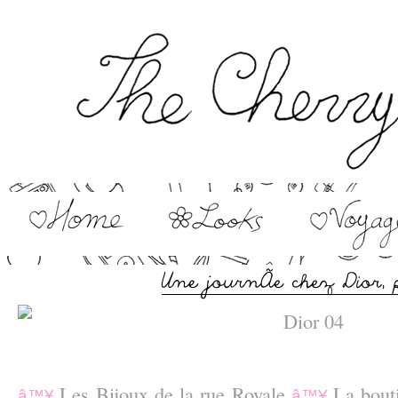
–
Les Bijoux de la rue Royale
La bout
â™¥
â™¥