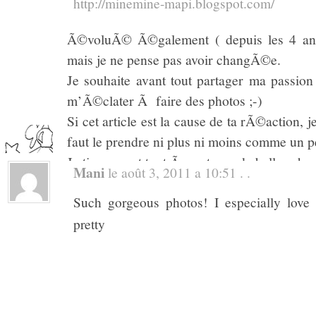
http://minemine-mapi.blogspot.com/
Ã mesure oÃ¹ on grandit ), et mon sty
Ã©voluÃ© Ã©galement ( depuis les 4 ans 
mais je ne pense pas avoir changÃ©e.
Je souhaite avant tout partager ma passion
m’Ã©clater Ã faire des photos ;-)
Si cet article est la cause de ta rÃ©action, 
faut le prendre ni plus ni moins comme un pe
Je tiens avant tout Ã partager de belles cho
Mani
le août 3, 2011 a 10:51 . .
Je te remercie en tout cas d’avoir Ã©tÃ© fr
Such gorgeous photos! I especially love 
pretty