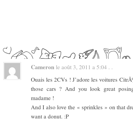
Cameron
le août 3, 2011 a 5:04 . .
Ouais les 2CVs ! J’adore les voitures CitrÃ¶
those cars ? And you look great posin
madame !
And I also love the « sprinkles » on that dr
want a donut. :P