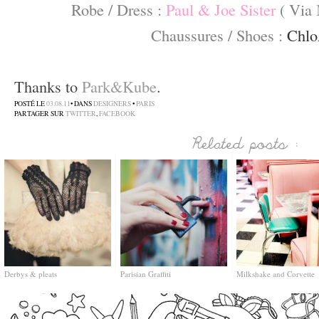
Robe / Dress :
Paul & Joe Sister
( Via
Chaussures / Shoes :
Chl
–
Thanks to
Park&Kube
.
POSTÉ LE
03.08.11
• DANS
DESIGNERS
•
PARIS
PARTAGER SUR
TWITTER
,
FACEBOOK
Derbys & pleats
Parisian Graffiti
Milkshake and Corvette