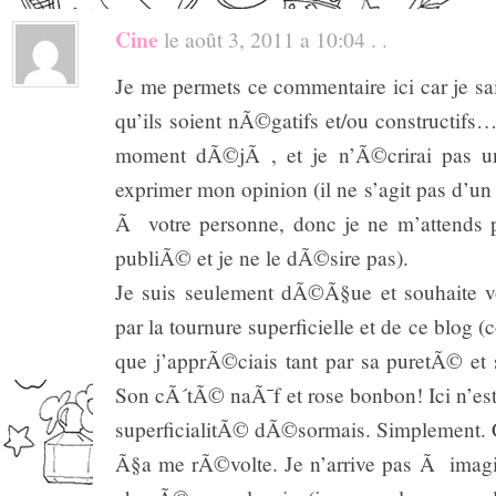
Cine
le août 3, 2011 a 10:04 . .
Je me permets ce commentaire ici car je sais
qu’ils soient nÃ©gatifs et/ou constructifs
moment dÃ©jÃ , et je n’Ã©crirai pas u
exprimer mon opinion (il ne s’agit pas d’u
Ã votre personne, donc je ne m’attends 
publiÃ© et je ne le dÃ©sire pas).
Je suis seulement dÃ©Ã§ue et souhaite 
par la tournure superficielle et de ce blog (
que j’apprÃ©ciais tant par sa puretÃ© et
Son cÃ´tÃ© naÃ¯f et rose bonbon! Ici n’est 
superficialitÃ© dÃ©sormais. Simplement. C’
Ã§a me rÃ©volte. Je n’arrive pas Ã imagi