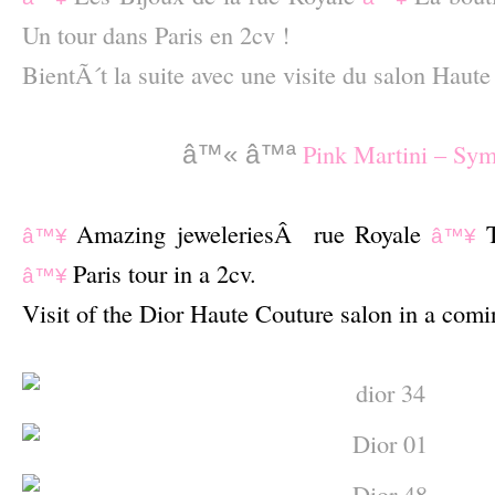
Un tour dans Paris en 2cv !
BientÃ´t la suite avec une visite du salon Haute
–
Pink Martini – Sym
â™«
â™ª
–
Amazing jeweleriesÂ rue Royale
â™¥
â™¥
Paris tour in a 2cv.
â™¥
Visit of the Dior Haute Couture salon in a comi
–