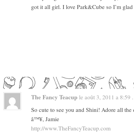
got it all girl. I love Park&Cube so I’m gla
The Fancy Teacup
le août 3, 2011 a 8:59 .
So cute to see you and Shini! Adore all the d
â™¥, Jamie
http://www.TheFancyTeacup.com