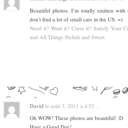
Beautiful photos. I’m totally smitten with 
don’t find a lot of small cars in the US. =)
Need it? Want it? Crave it? Satisfy Your C
and All Things Stylish and Sweet
David
le août 3, 2011 a 4:52 . .
Oh WOW! These photos are beautiful! :D
Have a Good Day!