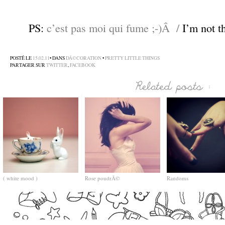
–
PS:
c’est pas moi qui fume ;-)Â /
I’m not t
–
POSTÉ LE
15.02.11
• DANS
DÃ©CORATION
•
PRETTY LITTLE THINGS
PARTAGER SUR
TWITTER
,
FACEBOOK
( white mood )
Rose poudrÃ©
Randoms