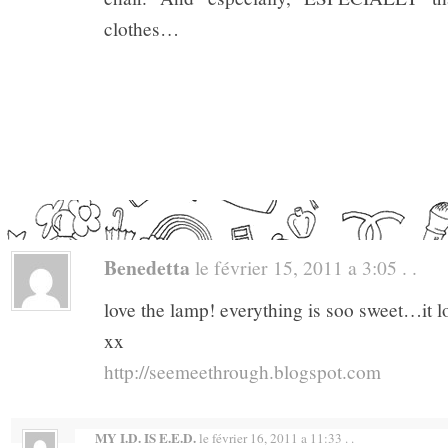
clothes…
Benedetta
le février 15, 2011 a 3:05 . .
love the lamp! everything is soo sweet…it lo
xx
http://seemeethrough.blogspot.com
MY I.D. IS E.E.D.
le février 16, 2011 a 11:33 . .