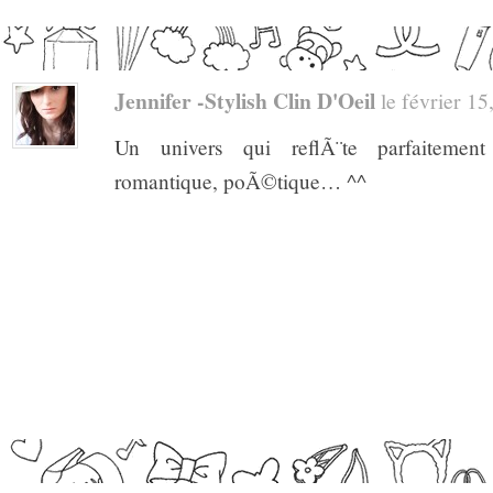
Jennifer -Stylish Clin D'Oeil
le février 15,
Un univers qui reflÃ¨te parfaitemen
romantique, poÃ©tique… ^^