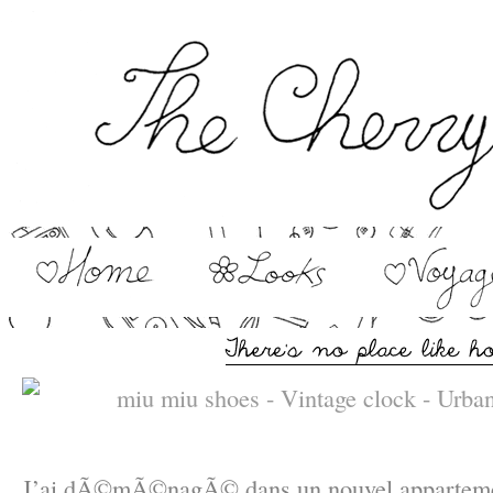
–
J’ai dÃ©mÃ©nagÃ© dans un nouvel appartement