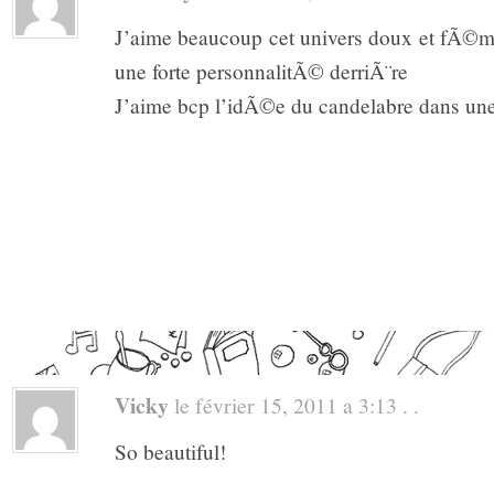
J’aime beaucoup cet univers doux et fÃ©min
une forte personnalitÃ© derriÃ¨re
J’aime bcp l’idÃ©e du candelabre dans un
Vicky
le février 15, 2011 a 3:13 . .
So beautiful!