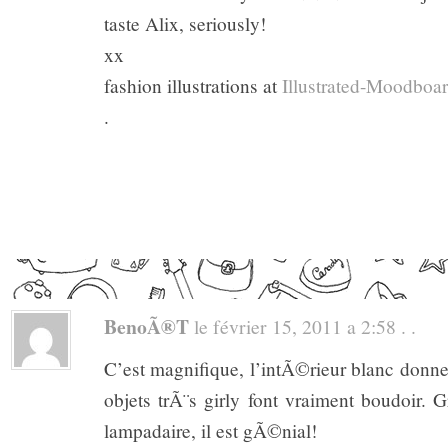
taste Alix, seriously!
xx
fashion illustrations at
Illustrated-Moodboa
.
BenoÃ®t
le février 15, 2011 a 2:58 . .
C’est magnifique, l’intÃ©rieur blanc don
objets trÃ¨s girly font vraiment boudoir. 
lampadaire, il est gÃ©nial!