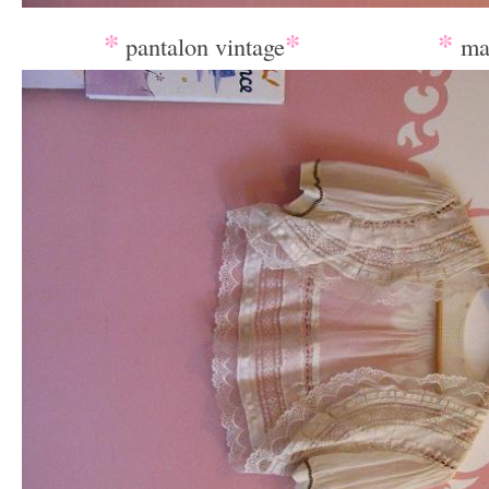
_
*
*
_________
*
pantalon vintage
ma