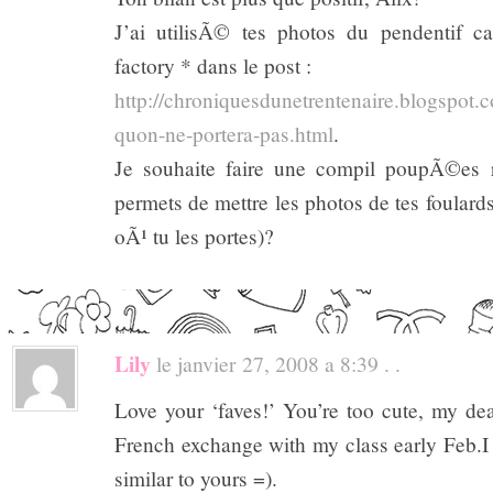
J’ai utilisÃ© tes photos du pendentif 
factory * dans le post :
http://chroniquesdunetrentenaire.blogspot.c
quon-ne-portera-pas.html
.
Je souhaite faire une compil poupÃ©es r
permets de mettre les photos de tes foulards
oÃ¹ tu les portes)?
Lily
le janvier 27, 2008 a 8:39 . .
Love your ‘faves!’ You’re too cute, my dea
French exchange with my class early Feb.I 
similar to yours =).