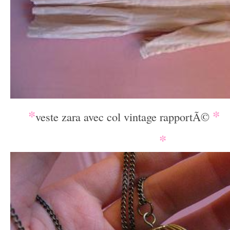
*
*
_
veste zara avec col vintage rapportÃ©
*
____