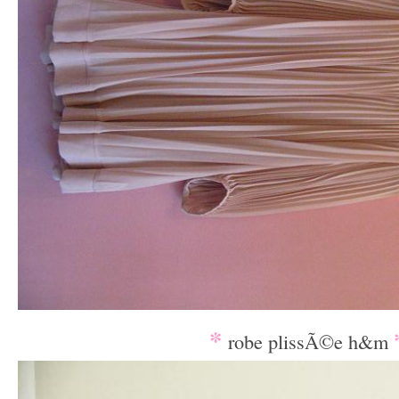
*
robe plissÃ©e h&m