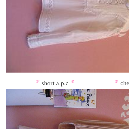
__
*
*
__________
*
short a.p.c
che