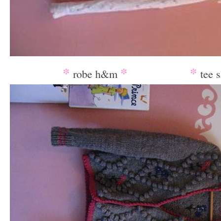
____
*
*
*
robe h&m
___________
tee s