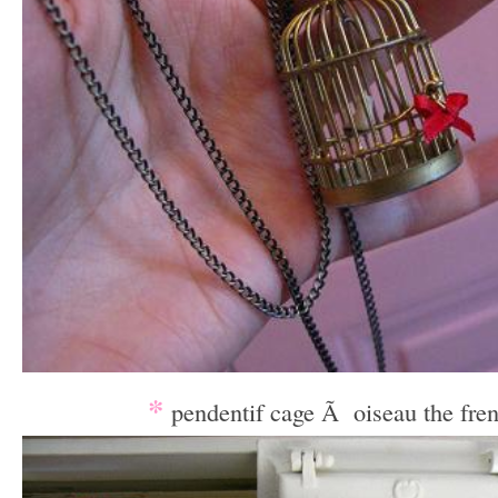
*
pendentif cage Ã oiseau the fre