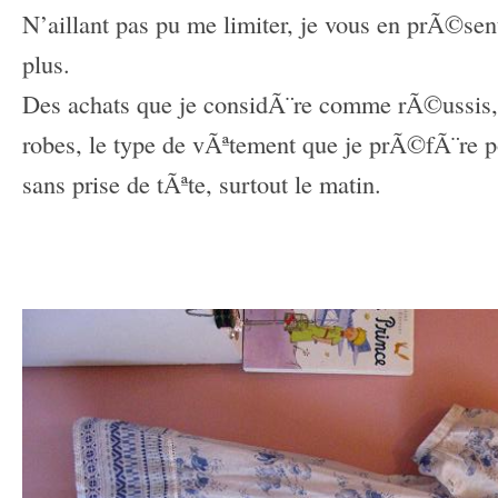
N’aillant pas pu me limiter, je vous en prÃ©se
plus.
Des achats que je considÃ¨re comme rÃ©ussis,
robes, le type de vÃªtement que je prÃ©fÃ¨re po
sans prise de tÃªte, surtout le matin.