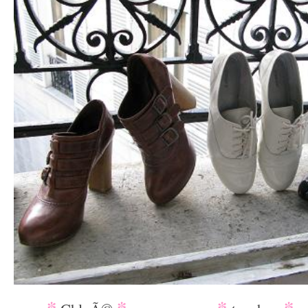
*
*
_________
*
*
_