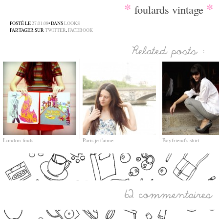
*
*
foulards vintage
POSTÉ LE
27.01.08
• DANS
LOOKS
PARTAGER SUR
TWITTER
,
FACEBOOK
London finds
Paris je t'aime
Boyfriend's shirt