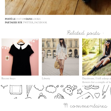
POSTÉ LE
19.07.09
• DANS
LOOKS
PARTAGER SUR
TWITTER
,
FACEBOOK
Recent buys
Liberty
Daydream, I fell asleep 
flowers for a couple of 
a beautiful day