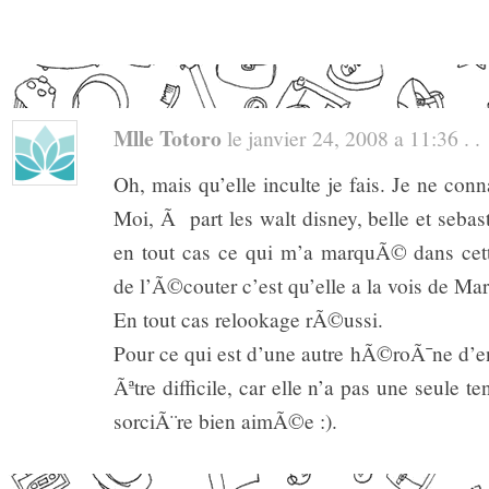
Mlle Totoro
le janvier 24, 2008 a 11:36 . .
Oh, mais qu’elle inculte je fais. Je ne conn
Moi, Ã part les walt disney, belle et seba
en tout cas ce qui m’a marquÃ© dans cet
de l’Ã©couter c’est qu’elle a la vois de M
En tout cas relookage rÃ©ussi.
Pour ce qui est d’une autre hÃ©roÃ¯ne d’
Ãªtre difficile, car elle n’a pas une seule 
sorciÃ¨re bien aimÃ©e :).