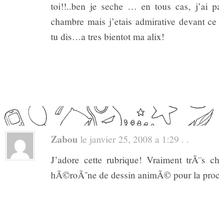
toi!!..ben je seche … en tous cas, j’ai
chambre mais j’etais admirative devant 
tu dis…a tres bientot ma alix!
Zabou
le janvier 25, 2008 a 1:29 . .
J’adore cette rubrique! Vraiment trÃ¨s c
hÃ©roÃ¯ne de dessin animÃ© pour la pro