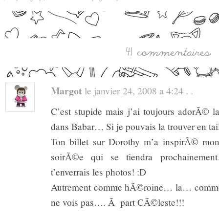
Margot
le janvier 24, 2008 a 4:24 . .
C’est stupide mais j’ai toujours adorÃ© 
dans Babar… Si je pouvais la trouver en taill
Ton billet sur Dorothy m’a inspirÃ© m
soirÃ©e qui se tiendra prochainemen
t’enverrais les photos! :D
Autrement comme hÃ©roine… la… comme
ne vois pas…. Ã part CÃ©leste!!!