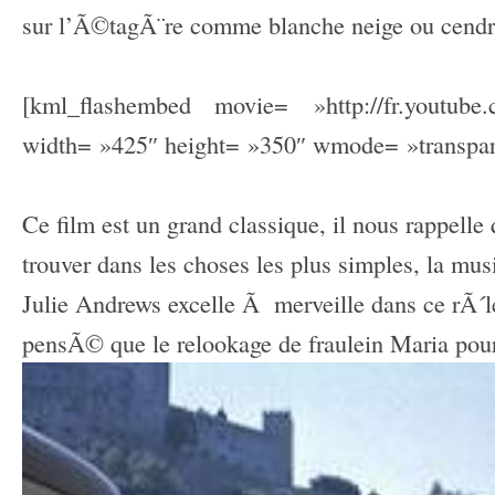
sur l’Ã©tagÃ¨re comme blanche neige ou cendri
[kml_flashembed movie= »http://fr.youtub
width= »425″ height= »350″ wmode= »transpare
Ce film est un grand classique, il nous rappelle
trouver dans les choses les plus simples, la musi
Julie Andrews excelle Ã merveille dans ce rÃ´le
pensÃ© que le relookage de fraulein Maria pou