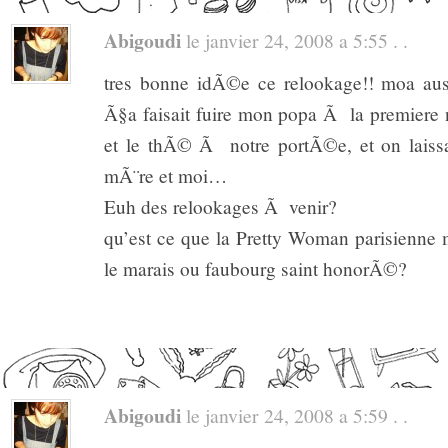
Abigoudi
le janvier 24, 2008 a 5:55 . .
tres bonne idÃ©e ce relookage!! moa au
Ã§a faisait fuire mon popa Ã la premiere n
et le thÃ© Ã notre portÃ©e, et on laissa
mÃ¨re et moi…
Euh des relookages Ã venir?
qu’est ce que la Pretty Woman parisienne 
le marais ou faubourg saint honorÃ©?
Abigoudi
le janvier 24, 2008 a 5:59 . .