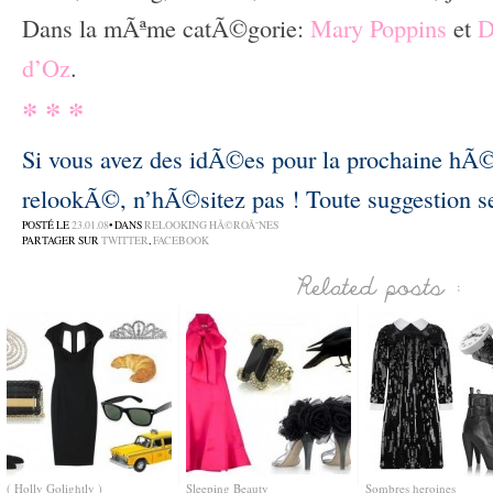
Dans la mÃªme catÃ©gorie:
Mary Poppins
et
D
d’Oz
.
*
*
*
Si vous avez des idÃ©es pour la prochaine hÃ©
relookÃ©, n’hÃ©sitez pas ! Toute suggestion se
POSTÉ LE
23.01.08
• DANS
RELOOKING HÃ©ROÃ¯NES
PARTAGER SUR
TWITTER
,
FACEBOOK
( Holly Golightly )
Sleeping Beauty
Sombres heroines