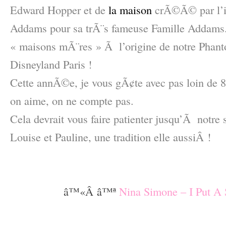
Edward Hopper et de
la maison
crÃ©Ã© par l’il
Addams pour sa trÃ¨s fameuse Famille Addams
« maisons mÃ¨res » Ã l’origine de notre Pha
Disneyland Paris !
Cette annÃ©e, je vous gÃ¢te avec pas loin de 8
on aime, on ne compte pas.
Cela devrait vous faire patienter jusqu’Ã notr
Louise et Pauline, une tradition elle aussiÂ !
–
–
â™«Â â™ª
Nina Simone – I Put A
–