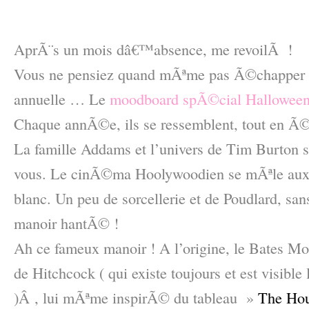
–
AprÃ¨s un mois dâ€™absence, me revoilÃ !
Vous ne pensiez quand mÃªme pas Ã©chapper 
annuelle … Le
moodboard spÃ©cial Hallowee
Chaque annÃ©e, ils se ressemblent, tout en Ã©
La famille Addams et l’univers de Tim Burton s
vous. Le cinÃ©ma Hoolywoodien se mÃªle aux 
blanc. Un peu de sorcellerie et de Poudlard, san
manoir hantÃ© !
Ah ce fameux manoir ! A l’origine, le Bates Mo
de Hitchcock ( qui existe toujours et est visible
)Â , lui mÃªme inspirÃ© du tableau »
The Hou