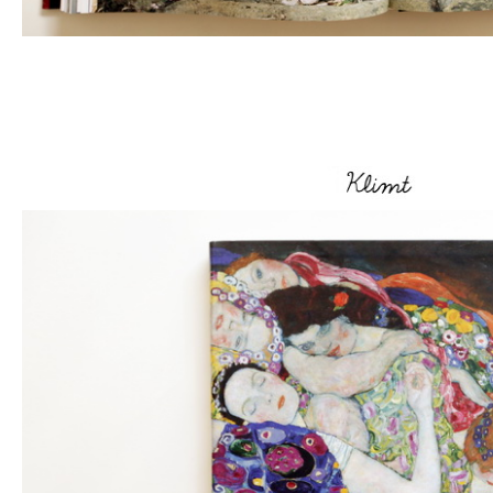
–
–
–