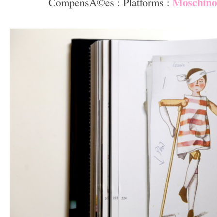
Moschino
CompensÃ©es : Platforms :
–