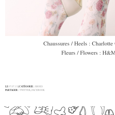
Chaussures / Heels : Charlotte
Fleurs / Flowers : H&
–
–
–
LE
07.07.13
| CATÉGORIE :
SHOES
PARTAGER :
TWITTER
,
FACEBOOK