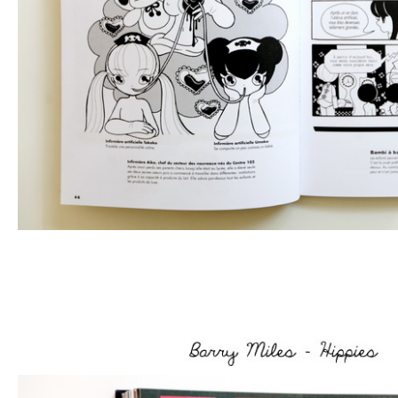
–
–
–