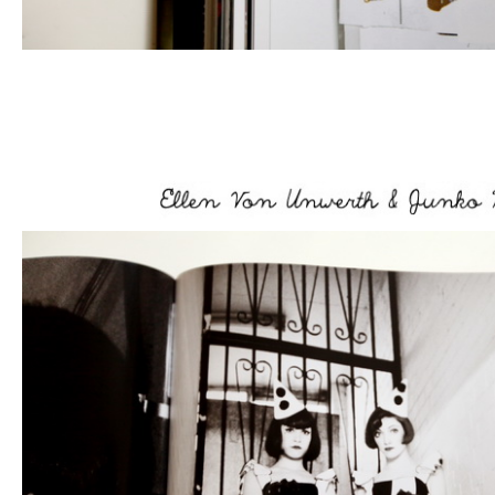
–
–
–