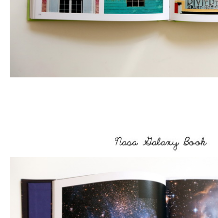
–
–
–