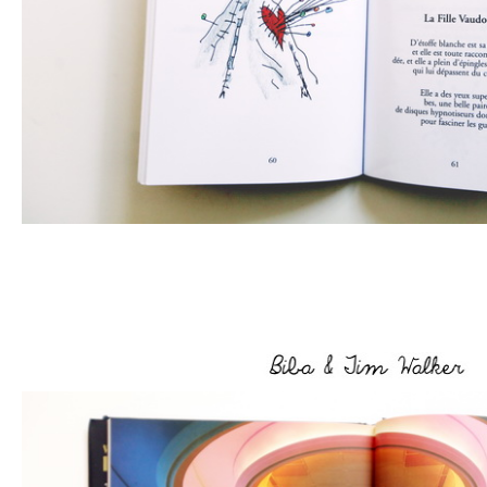
–
–
–