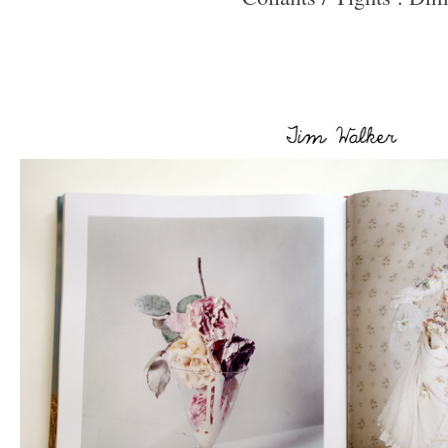
–
–
–