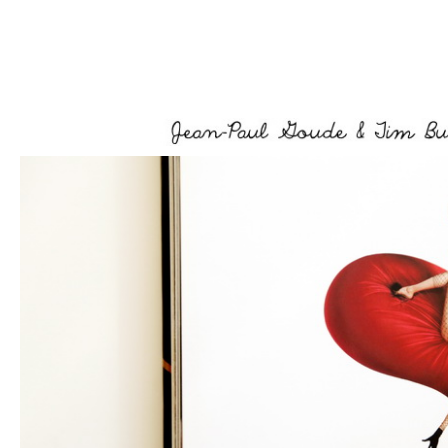
–
–
–