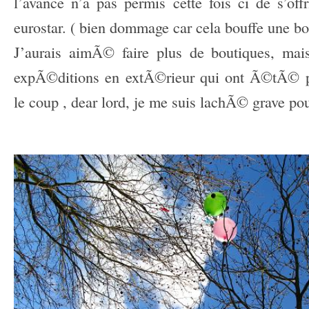
l’avance n’a pas permis cette fois ci de s’off
eurostar. ( bien dommage car cela bouffe une b
J’aurais aimÃ© faire plus de boutiques, mais
expÃ©ditions en extÃ©rieur qui ont Ã©tÃ© p
le coup , dear lord, je me suis lachÃ© grave pou