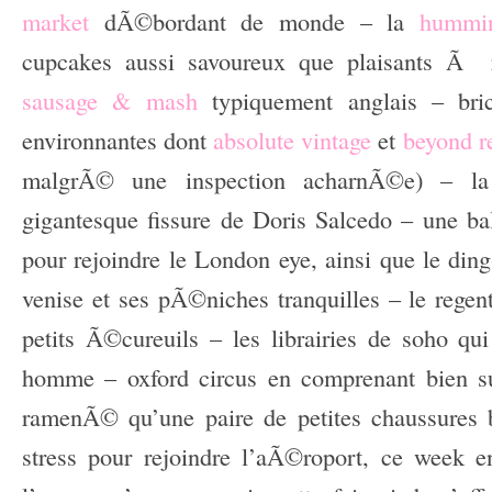
market
dÃ©bordant de monde – la
hummin
cupcakes aussi savoureux que plaisants Ã r
sausage & mash
typiquement anglais – bric
environnantes dont
absolute vintage
et
beyond r
malgrÃ© une inspection acharnÃ©e) – 
gigantesque fissure de Doris Salcedo
– une ba
pour rejoindre le London eye, ainsi que le ding
venise et ses pÃ©niches tranquilles – le regen
petits Ã©cureuils – les librairies de soho qui
homme – oxford circus en comprenant bien 
ramenÃ© qu’une paire de petites chaussures 
stress pour rejoindre l’aÃ©roport, ce week