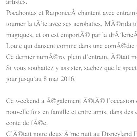
artistes.
Pocahontas et RaiponceÂ chantent avec entrainÂ
tourner la tÃªte avec ses acrobaties, MÃ©rida ti
magiques, et on est emportÃ© par la drÃ´lerie
Louie qui dansent comme dans une comÃ©die 
Ce dernier numÃ©ro, plein d’entrain, Ã©tai
Si vous souhaitez y assister, sachez que le spect
jour jusqu’au 8 mai 2016.
–
Ce weekend a Ã©galement Ã©tÃ© l’occasion de
nouvelle fois en famille et entre amis, dans des
conte de fÃ©e.
C’Ã©tait notre deuxiÃ¨me nuit au Disneyland Ho