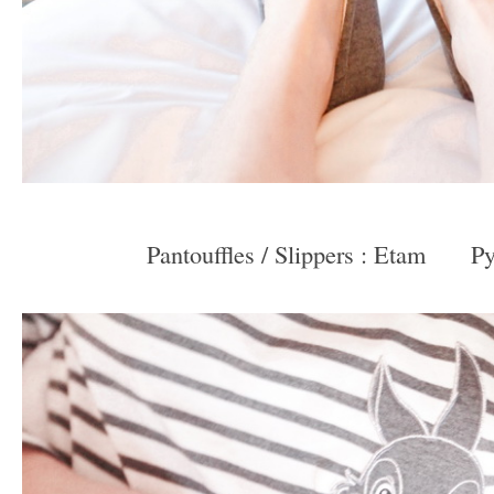
–
Pantouffles / Slippers : Etam
—-
Py
–