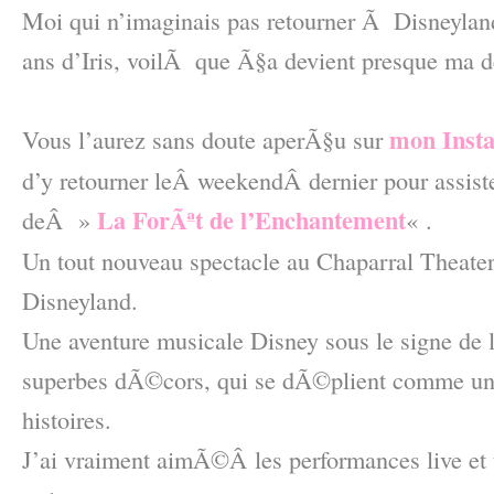
Moi qui n’imaginais pas retourner Ã Disneyland
ans d’Iris, voilÃ que Ã§a devient presque ma 
–
mon Inst
Vous l’aurez sans doute aperÃ§u sur
d’y retourner leÂ weekendÂ dernier pour assis
La ForÃªt de l’Enchantement
deÂ »
« .
Un tout nouveau spectacle au Chaparral Theater
Disneyland.
Une aventure musicale Disney sous le signe de l
superbes dÃ©cors, qui se dÃ©plient comme un l
histoires.
J’ai vraiment aimÃ©Â les performances live et