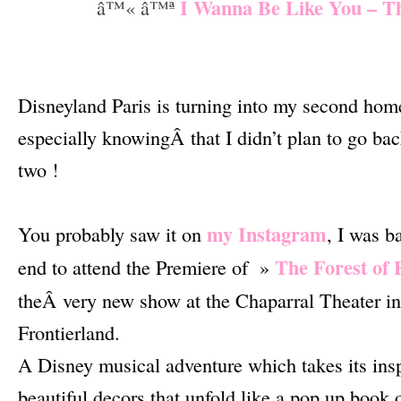
I Wanna Be Like You – T
â™« â™ª
–
–
Disneyland Paris is turning into my second home
especially knowingÂ that I didn’t plan to go back
two !
–
my Instagram
You probably saw it on
, I was b
The Forest of
end to attend the Premiere of »
theÂ very new show at the Chaparral Theater in
Frontierland.
A Disney musical adventure which takes its insp
beautiful decors that unfold like a pop up book o