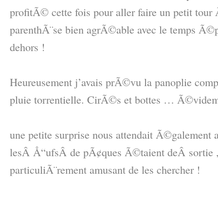
profitÃ© cette fois pour aller faire un petit tou
parenthÃ¨se bien agrÃ©able avec le temps Ã©po
dehors !
–
Heureusement j’avais prÃ©vu la panoplie compl
pluie torrentielle. CirÃ©s et bottes … Ã©videm
–
une petite surprise nous attendait Ã©galement
lesÂ Å“ufsÂ de pÃ¢ques Ã©taient deÂ sortie
particuliÃ¨rement amusant de les chercher !
–
–