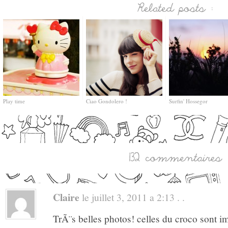
Play time
Ciao Gondolero !
Surfin' Hossegor
Claire
le juillet 3, 2011 a 2:13 . .
TrÃ¨s belles photos! celles du croco sont i