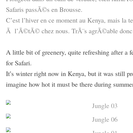
Safaris passÃ©s en Brousse.
C’est l’hiver en ce moment au Kenya, mais la 
Ã l’Ã©tÃ© chez nous. TrÃ¨s agrÃ©able donc
–
A little bit of greenery, quite refreshing after a
for Safari.
It’s winter right now in Kenya, but it was still pr
imagine how hot it must be there during summer
–