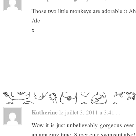
Those two little monkeys are adorable :) Ahh
Ale
x
Katherine
le juillet 3, 2011 a 3:41 . .
Wow it is just unbelievably gorgeous over
an amazing time. Super cute swimsuit also!