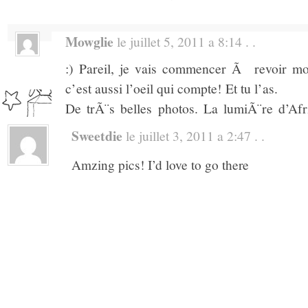
Mowglie
le juillet 5, 2011 a 8:14 . .
:) Pareil, je vais commencer Ã revoir m
c’est aussi l’oeil qui compte! Et tu l’as.
De trÃ¨s belles photos. La lumiÃ¨re d’Af
rappelle beaucoup de souvenirs. Dur dur d
Sweetdie
le juillet 3, 2011 a 2:47 . .
superbes images! Et j’ai beaucoup aimÃ© c
Amzing pics! I’d love to go there
juste Ã cÃ´tÃ© de chez moi! (Nouvelle-Ca