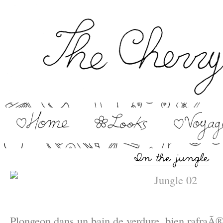
–
Plongeon dans un bain de verdure, bien rafraÃ®