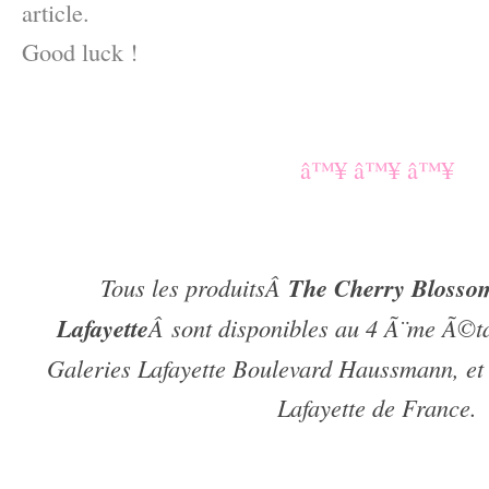
article.
Good luck !
–
–
â™¥ â™¥ â™¥
–
–
Tous les produitsÂ
The Cherry Blossom
Lafayette
Â sont disponibles au 4 Ã¨me Ã©t
Galeries Lafayette Boulevard Haussmann, et 
Lafayette de France.
–
–