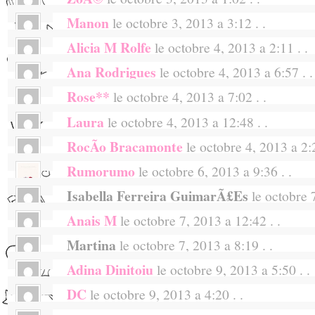
Je participe au concours :)
ou autre…, les yeux marquÃ©s, le teint
Manon
le octobre 3, 2013 a 3:12 . .
Je participe Ã ton concours ! Merci ! â™¥
poÃ©sie d’un dessin qui nous Ã©voque to
Alicia M Rolfe
le octobre 4, 2013 a 2:11 . .
Je participe Ã ton concours. Une trÃ¨s bon
« kawaÃ¯ » qui nous feraient presque rÃ
Ana Rodrigues
le octobre 4, 2013 a 6:57 . .
!… On aime se faire jolie, avoir sur 
I just found you on Instagram. I love your 
alourdissent nos sacs et auxquels les 
cherry blossom packaging is simple yet beau
Rose**
le octobre 4, 2013 a 7:02 . .
pleaaaseeeee
dÃ©cidÃ©ment rien… On aime la lÃ©gÃ¨re
wish you the best!
Laura
le octobre 4, 2013 a 12:48 . .
I must attend :) I’m from Finland and wou
plus romanesque, parfois avec des bulles p
these!
RocÃ­o Bracamonte
le octobre 4, 2013 a 2:2
Oh, what a wonderful make up line ;D Lucky
dire que tu as eu lÃ une bien belle idÃ©e. 
;D
Rumorumo
le octobre 6, 2013 a 9:36 . .
QuÃ© lindas cosas! Y quÃ© buena idea! Yo
Kisses from Argentina
Isabella Ferreira GuimarÃ£es
le octobre 7
The cutest make-up collection I’ve seen!
It would be so lovely to have them! Fingers
Anais M
le octobre 7, 2013 a 12:42 . .
Very cool makeup, lucky for all of us.
Martina
le octobre 7, 2013 a 8:19 . .
C’est magnifique, je tente ma chance Ã t
ce blog que je suis depuis tant d’annÃ©es a
Adina Dinitoiu
le octobre 9, 2013 a 5:50 . .
wow. this is such a nice thing for you to do!
of the products but i just dont have the m
DC
le octobre 9, 2013 a 4:20 . .
Joli blog, bonne continuation, Alix!
this is such a cool opportunity! so, merci! j