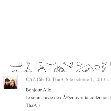
CÃ©cile Et ThaÃ¯s
le octobre 1, 2013 a 3
Bonjour Alix,
Je serais ravie de dÃ©couvrir ta collection 
ThaÃ¯s