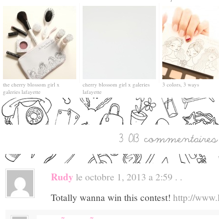
the cherry blossom girl x
cherry blossom girl x galeries
3 colors, 3 ways
galeries lafayette
lafayette
Rudy
le octobre 1, 2013 a 2:59 . .
Totally wanna win this contest!
http://www.