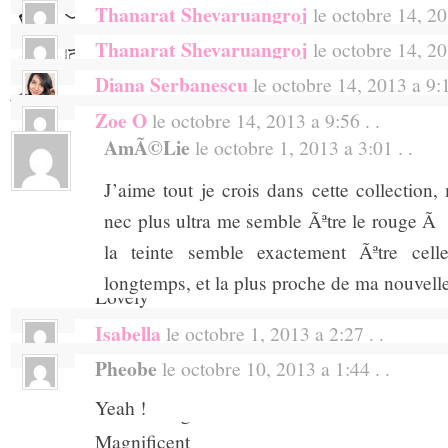
Tasty
Thanarat Shevaruangroj
le octobre 14, 201
Fingers crossed :o)
Happy
Thanarat Shevaruangroj
le octobre 14, 201
Attractively Sweet and irresistible
Enjoy
Diana Serbanescu
le octobre 14, 2013 a 9:1
Atttactive charming sweet and irresistible
Creative
Zoe O
le octobre 14, 2013 a 9:56 . .
Heart
I want this cute and delicate make-up set as 
AmÃ©lie
le octobre 1, 2013 a 3:01 . .
Excellent
=]
Rocking
J’aime tout je crois dans cette collection,
Real
nec plus ultra me semble Ãªtre le rouge Ã
Yummi
la teinte semble exactement Ãªtre cel
Beautiful
longtemps, et la plus proche de ma nouvelle
Lovely
Original
Isabella
le octobre 1, 2013 a 2:27 . .
Successful
Pheobe
le octobre 10, 2013 a 1:44 . .
<3
Sweet
Yeah !
Outstanding
Magnificent