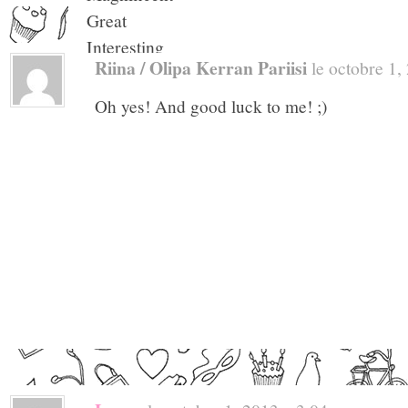
Great
Interesting
Riina / Olipa Kerran Pariisi
le octobre 1, 
Rosy
Laughter
Oh yes! And good luck to me! ;)