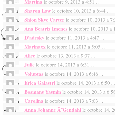
Martina
le octobre 9, 2013 a 4:51 . .
You have truly wonderful taste!
Sharon Law
le octobre 10, 2013 a 6:44 . .
hi… i cant find the comment button so i h
your makeup collection looks AMAZING!!! so
Shion Skye Carter
le octobre 10, 2013 a 7:3
Having read your blog for several years, 
to try it out… but man is this pricey!!! 
make-up products! The cover pics are so coo
Ana Beatriz Imenes
le octobre 10, 2013 a 1
What a lovely giveaway this is! The packag
line… i hope you get a LOT of good reviews
my heart. I do not own very much mak
D'adesky
le octobre 11, 2013 a 4:47 . .
in love
wonderful for me! Thank you, pretty lady! 
Marinaxx
le octobre 11, 2013 a 5:05 . .
top rien a dire comme d’hab alix !!!!
Alice
le octobre 13, 2013 a 9:37 . .
superbe lot pour un superbe site! tr
j’adhÃ¨re!!^^
Julie
le octobre 14, 2013 a 6:31 . .
C’est vraiment l’un de mes coups de cÅ“ur 
vraiment somptueuse, les couleurs juste 
Voluptas
le octobre 14, 2013 a 6:46 . .
Love your website!
paillettes comme j’aime, elle ne me quitte pl
Erica Galastri
le octobre 14, 2013 a 6:50 . .
chouette <3
Le rouge Ã lÃ¨vres cabaret est vraiment u
Bosmans Yasmin
le octobre 14, 2013 a 6:58 
j’adore!!!!!!!!!!!!!!!!!!!!! tes produits sont
tenue est juste trop bien, tout comme sa text
Carolina
le octobre 14, 2013 a 7:03 . .
The follow words describe what « The Cher
Merci Alix pour toutes ces collections !!
for:
Anna Johanne Ã˜gendahl
le octobre 14, 2
xx
wow! what a great idea to make this giveawa