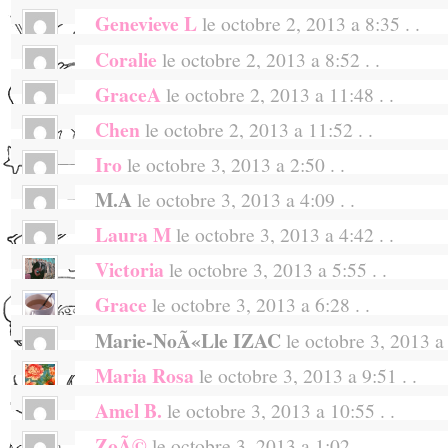
it will still be on sale at Galeries Lafayette w
Genevieve L
le octobre 2, 2013 a 8:35 . .
i whanna run for it !
Coralie
le octobre 2, 2013 a 8:52 . .
Would love to have this!!! :)
GraceA
le octobre 2, 2013 a 11:48 . .
j’aimerais vraiment gagner!!!
Chen
le octobre 2, 2013 a 11:52 . .
oh it looks beautiful (: hope i get the chance
Iro
le octobre 3, 2013 a 2:50 . .
i want to win (:
M.A
le octobre 3, 2013 a 4:09 . .
hopefully…
Laura M
le octobre 3, 2013 a 4:42 . .
Sooo cute! Fingers crossing!
Victoria
le octobre 3, 2013 a 5:55 . .
coucou!!!
ta collection est superbe!!! je tente donc ma
Grace
le octobre 3, 2013 a 6:28 . .
love the collection!
continue de nous faire rÃªver c’est superbe c
Marie-NoÃ«lle IZAC
le octobre 3, 2013 a 
Love it!
xxx
Maria Rosa
le octobre 3, 2013 a 9:51 . .
On craque toutes, mais qu’est-ce qui nou
qu’on est des filles ! Et qu’on aime les lÃ¨v
Amel B.
le octobre 3, 2013 a 10:55 . .
Me apunto. Gracias!
Oui, les cils qui battent la chamade, les jou
ZoÃ©
le octobre 3, 2013 a 1:02 . .