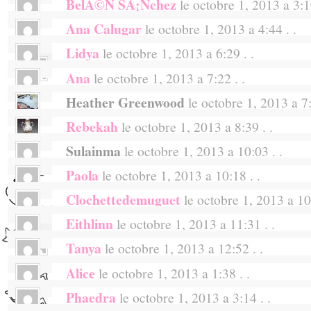
BelÃ©n SÃ¡nchez
le octobre 1, 2013 a 3:10
Ana Calugar
le octobre 1, 2013 a 4:44 . .
Amazing give away! Love the collection.
Lidya
le octobre 1, 2013 a 6:29 . .
great collection! <3
Vanessa
le octobre 5, 2013 a 1:00 . .
Ana
le octobre 1, 2013 a 7:22 . .
Salut!!!
Eu querooooo :'(
Te sigo desde EspaÃ±a, donde no estÃ¡ disp
Heather Greenwood
le octobre 1, 2013 a 7:
Hi Alix, those are really great news!! I wo
Bisous!!!
love, love, love your collection!! Its bea
Rebekah
le octobre 1, 2013 a 8:39 . .
I love the sweet packaging. New makeup w
design, the story it tells …..soooo amazi
Sulainma
le octobre 1, 2013 a 10:03 . .
I hope I win! The collection is so adorable!
win, I would be very greatful and write on
Paola
le octobre 1, 2013 a 10:18 . .
OH!!! JÂ´adore!!!!! Aqui en EspaÃ±a no 
you all the best and keep your great 
Clochettedemuguet
le octobre 1, 2013 a 10:
Must. Have. Them. All. Just saying…
inspiration. :) Much love, Ana
Eithlinn
le octobre 1, 2013 a 11:31 . .
Youpi! Je tente ma chance, merci miss!
Alice
le octobre 1, 2013 a 8:50 . .
Tanya
le octobre 1, 2013 a 12:52 . .
When I was in Paris towards the end of Aug
LoveLoveLove,
Lafayette with the hope that I might see 
Alice
le octobre 1, 2013 a 1:38 . .
The collection looks beautiful! I’d love to pla
J’ADO-REEE ! J’ai dÃ©jÃ testÃ© tes acce
little bit earlier than scheduled, but of co
Phaedra
le octobre 1, 2013 a 3:14 . .
Wow, what a great collection. I would love t
ce sont des piÃ¨ces dont je ne peux plus me