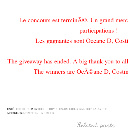
–
Le concours est terminÃ©. Un grand merc
participations !
Les gagnantes sont Oceane D, Costi
–
The giveaway has ended. A big thank you to all 
The winners are OcÃ©ane D, Costin
–
–
–
POSTÉ LE
01.10.13
• DANS
THE CHERRY BLOSSOM GIRL X GALERIES LAFAYETTE
PARTAGER SUR
TWITTER
,
FACEBOOK