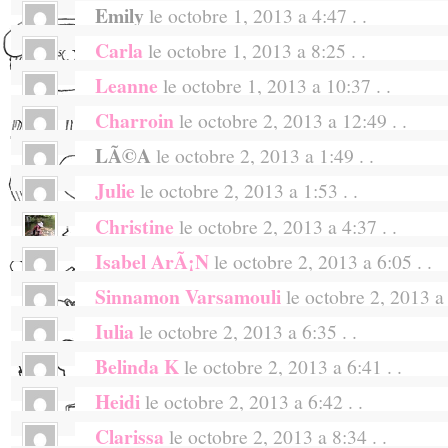
but there’s no online option either, it seems
great giveaway!
Emily
le octobre 1, 2013 a 4:47 . .
Cherry Blossom Girl <3
Cette collection de maquillage est juste 
win one, would totally make my day or even
somptueux et en plus les couleurs sont juste
Carla
le octobre 1, 2013 a 8:25 . .
:-) I love your collection.. I would be thril
A tester impÃ©rativement (Je crois que je v
can’t go to the Galeries Lafayette in Paris!
Leanne
le octobre 1, 2013 a 10:37 . .
Que bonito! Good luck to all, this collectio
bien mÃ©ritÃ©e entre mes cours juste po
am the winner!
Charroin
le octobre 2, 2013 a 12:49 . .
Would love anything from this collection, wi
collection)
UK ^_^
LÃ©a
le octobre 2, 2013 a 1:49 . .
trop mignon tes ptits dessins, j’adore leurs
XXX
Julie
le octobre 2, 2013 a 1:53 . .
J’aimeeeeee!!! La petite trousse est so cu
1001 choses!
Christine
le octobre 2, 2013 a 4:37 . .
J’adore !
SignÃ©e: une accro au mini pochette en t
Isabel ArÃ¡n
le octobre 2, 2013 a 6:05 . .
Salutation de Sydney! Love your blog site. :)
Sinon, sincÃ¨rement fÃ©licitation pour cett
Sinnamon Varsamouli
le octobre 2, 2013 a 
me me me me :) thank you for a lovely blo
trÃ¨s jeune, trÃ¨s beau, trÃ¨s toi.
Iulia
le octobre 2, 2013 a 6:35 . .
Oh lalala!
Belinda K
le octobre 2, 2013 a 6:41 . .
J’ en veux!
Heidi
le octobre 2, 2013 a 6:42 . .
je participe
Clarissa
le octobre 2, 2013 a 8:34 . .
Congratulations Alix, your makeup collectio