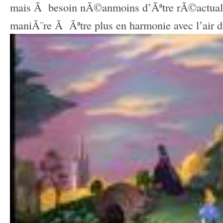
mais Ã besoin nÃ©anmoins d’Ãªtre rÃ©actuali
maniÃ¨re Ã Ãªtre plus en harmonie avec l’air 