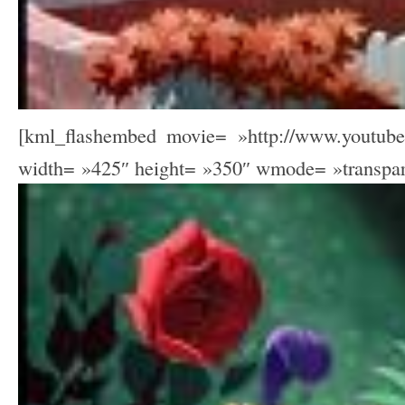
[kml_flashembed movie= »http://www.youtu
width= »425″ height= »350″ wmode= »transpare