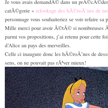
Je vous avais demandÃ© dans un prÃ©cÃ©dent 
catÃ©gorie «
relookage des hÃ©roÃ¯nes de not
personnage vous souhaiteriez se voir refaire sa 
Mille merci pour avoir Ã©tÃ© si nombreuses 
parmi vos propositions, j’ai retenu pour cette fo
d’Alice au pays des merveilles.
Celle ci inaugure donc les hÃ©roÃ¯nes de des
sens, on ne pouvait pas rÃªver mieux!