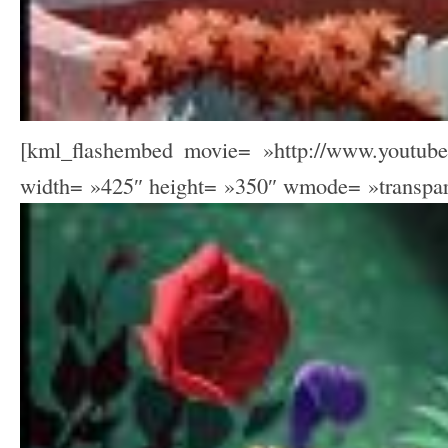
[kml_flashembed movie= »http://www.youtu
width= »425″ height= »350″ wmode= »transpare