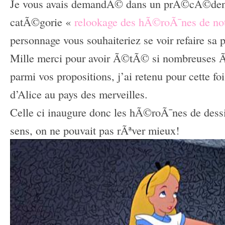
Je vous avais demandÃ© dans un prÃ©cÃ©dent 
catÃ©gorie «
relookage des hÃ©roÃ¯nes de not
personnage vous souhaiteriez se voir refaire sa 
Mille merci pour avoir Ã©tÃ© si nombreuses 
parmi vos propositions, j’ai retenu pour cette fo
d’Alice au pays des merveilles.
Celle ci inaugure donc les hÃ©roÃ¯nes de des
sens, on ne pouvait pas rÃªver mieux!