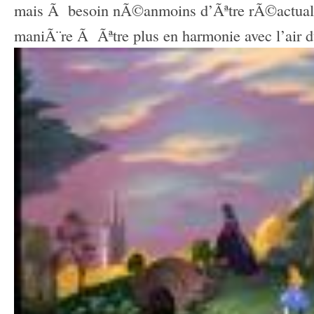
mais Ã besoin nÃ©anmoins d’Ãªtre rÃ©actuali
maniÃ¨re Ã Ãªtre plus en harmonie avec l’air 