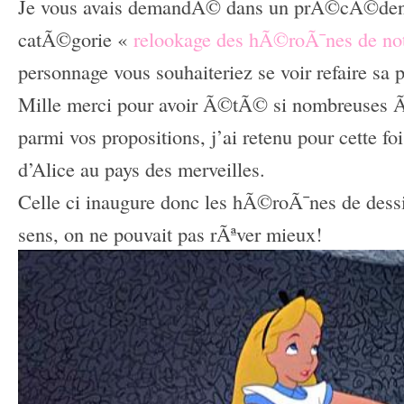
Je vous avais demandÃ© dans un prÃ©cÃ©dent 
catÃ©gorie «
relookage des hÃ©roÃ¯nes de not
personnage vous souhaiteriez se voir refaire sa 
Mille merci pour avoir Ã©tÃ© si nombreuses 
parmi vos propositions, j’ai retenu pour cette fo
d’Alice au pays des merveilles.
Celle ci inaugure donc les hÃ©roÃ¯nes de des
sens, on ne pouvait pas rÃªver mieux!