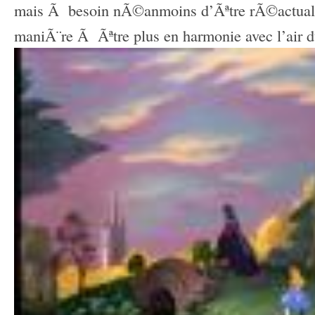
mais Ã besoin nÃ©anmoins d’Ãªtre rÃ©actuali
maniÃ¨re Ã Ãªtre plus en harmonie avec l’air 