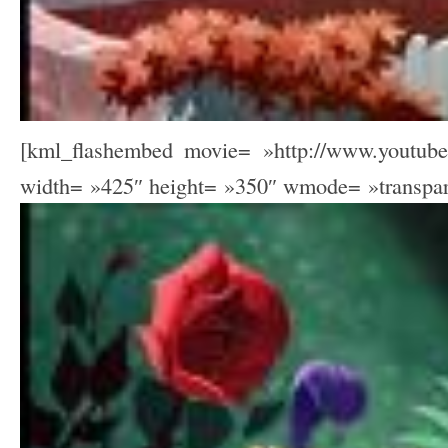
[kml_flashembed movie= »http://www.youtu
width= »425″ height= »350″ wmode= »transpare