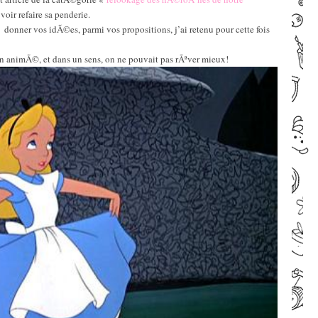
oir refaire sa penderie.
onner vos idÃ©es, parmi vos propositions, j’ai retenu pour cette fois
n animÃ©, et dans un sens, on ne pouvait pas rÃªver mieux!