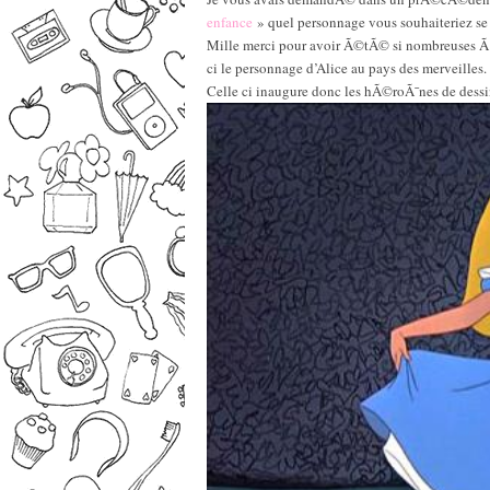
enfance
» quel personnage vous souhaiteriez se v
Mille merci pour avoir Ã©tÃ© si nombreuses Ã d
ci le personnage d’Alice au pays des merveilles.
Celle ci inaugure donc les hÃ©roÃ¯nes de dessi