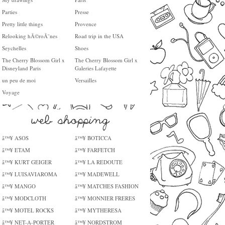
Parties
Presse
Pretty little things
Provence
Relooking hÃ©roÃ¯nes
Road trip in the USA
Seychelles
Shoes
The Cherry Blossom Girl x
The Cherry Blossom Girl x
Disneyland Paris
Galeries Lafayette
un peu de moi
Versailles
Voyage
â™¥ ASOS
â™¥ BOTICCA
â™¥ ETAM
â™¥ FARFETCH
â™¥ KURT GEIGER
â™¥ LA REDOUTE
â™¥ LUISAVIAROMA
â™¥ MADEWELL
â™¥ MANGO
â™¥ MATCHES FASHION
â™¥ MODCLOTH
â™¥ MONNIER FRERES
â™¥ MOTEL ROCKS
â™¥ MYTHERESA
â™¥ NET-A-PORTER
â™¥ NORDSTROM