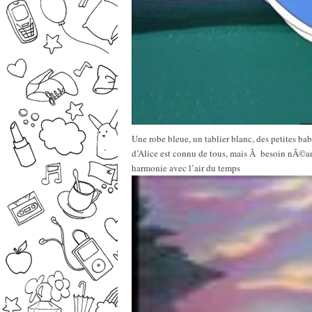
Une robe bleue, un tablier blanc, des petites 
d’Alice est connu de tous, mais Ã besoin nÃ©a
harmonie avec l’air du temps