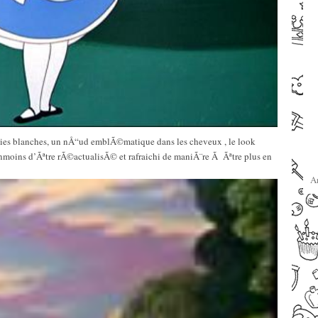
babies blanches, un nÅ“ud emblÃ©matique dans les cheveux , le look
nmoins d’Ãªtre rÃ©actualisÃ© et rafraichi de maniÃ¨re Ã Ãªtre plus en
A