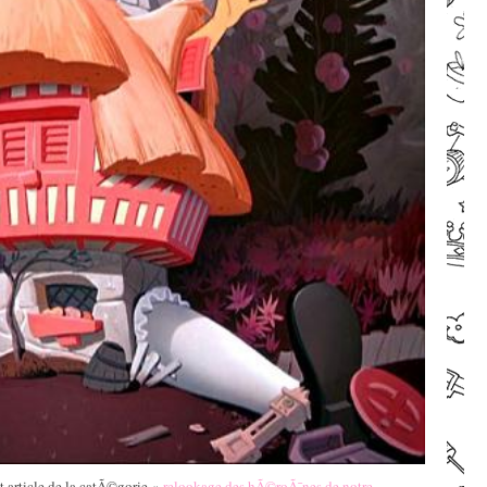
article de la catÃ©gorie «
relookage des hÃ©roÃ¯nes de notre