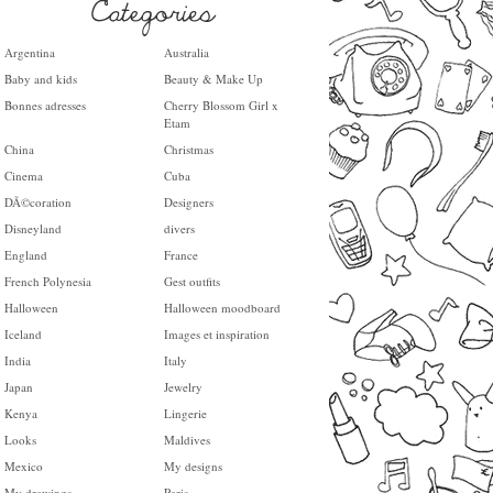
Argentina
Australia
Baby and kids
Beauty & Make Up
Bonnes adresses
Cherry Blossom Girl x
Etam
China
Christmas
Cinema
Cuba
DÃ©coration
Designers
Disneyland
divers
England
France
French Polynesia
Gest outfits
Halloween
Halloween moodboard
Iceland
Images et inspiration
India
Italy
Japan
Jewelry
Kenya
Lingerie
Looks
Maldives
Mexico
My designs
My drawings
Paris