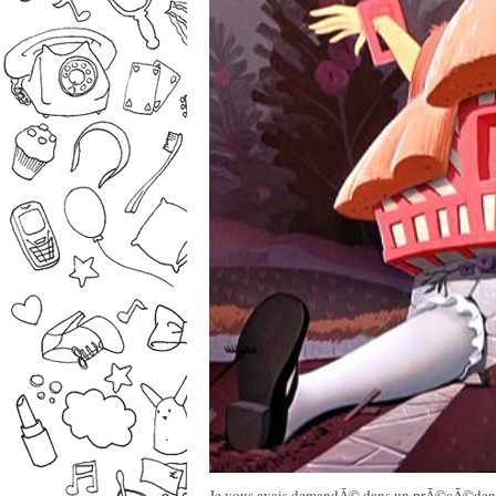
Je vous avais demandÃ© dans un prÃ©cÃ©dent 