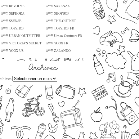
â™¥ REVOLVE
â™¥ SARENZA
â™¥ SEPHORA
â™¥ SHOPBOP
â™¥ SSENSE
â™¥ THE-OUTNET
â™¥ TOPSHOP
â™¥ TOPSHOP FR
â™¥ URBAN OUTFITTER
â™¥ Urban Outfitters FR
â™¥ VICTORIA'S SECRET
â™¥ YOOX FR
â™¥ YOOX US
â™¥ ZALANDO
rchives