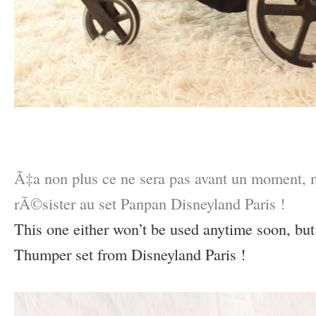
–
–
Ã‡a non plus ce ne sera pas avant un moment, m
rÃ©sister au set Panpan Disneyland Paris !
This one either won’t be used anytime soon, but I
Thumper set from Disneyland Paris !
–