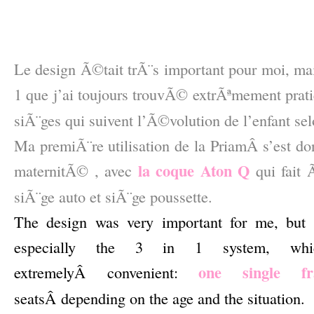
–
–
Le design Ã©tait trÃ¨s important pour moi, mai
1 que j’ai toujours trouvÃ© extrÃªmement prat
siÃ¨ges qui suivent l’Ã©volution de l’enfant sel
Ma premiÃ¨re utilisation de la PriamÂ s’est don
la coque Aton Q
maternitÃ© , avec
qui fait 
siÃ¨ge auto et siÃ¨ge poussette.
The design was very important for me, but th
especially the 3 in 1 system, wh
one single f
extremelyÂ convenient:
seatsÂ depending on the age and the situation.