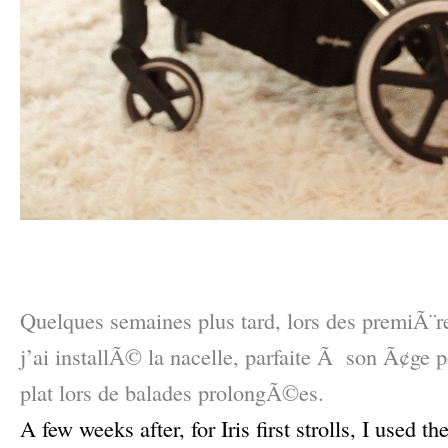
–
–
Quelques semaines plus tard, lors des premiÃ¨res
j’ai installÃ© la nacelle, parfaite Ã son Ã¢ge 
plat lors de balades prolongÃ©es.
A few weeks after, for Iris first strolls, I used th