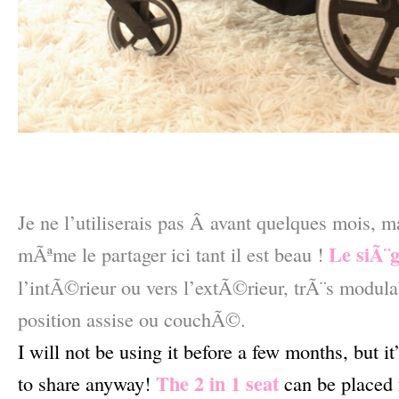
–
–
Je ne l’utiliserais pas Â avant quelques mois, m
Le siÃ¨g
mÃªme le partager ici tant il est beau !
l’intÃ©rieur ou vers l’extÃ©rieur, trÃ¨s modulab
position assise ou couchÃ©.
I will not be using it before a few months, but it
The 2 in 1 seat
to share anyway!
can be placed 