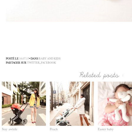
–
–
–
POSTÉ LE
16.07.15
• DANS
BABY AND KIDS
PARTAGER SUR
TWITTER
,
FACEBOOK
Stay awhile
Peach
Easter baby