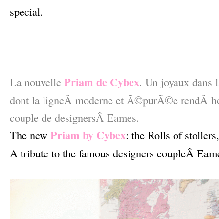
special.
–
–
–
Priam de Cybex
La nouvelle
. Un joyaux dans 
dont la ligneÂ moderne et Ã©purÃ©e rendÂ 
couple de designersÂ Eames.
Priam by Cybex
The new
: the Rolls of stoller
A tribute to the famous designers coupleÂ Eam
–