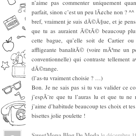
n’aime pas commenter uniquement quand
parfait, sinon c’est un peu lÃ¢che non ? ^^
bref, vraiment je suis dÃ©Ã§ue, et je pens
que tu as auraient Ã©tÃ© beaucoup plu
cette bague, qu’elle soit de Cartier ou
affligeante banalitÃ© (voire mÃªme un p
conventionnelle) qui contraste tellement
dÃ©range.
(l’as-tu vraiment choisie ? …)
Bon. Je ne sais pas si tu vas valider ce 
j’espÃ¨re que tu l’auras lu et que tu ne 
j’aime d’habitude beaucoup tes choix et tes
bisettes jolie poulette !
SweetMona Blog De Moda
le décembre 19