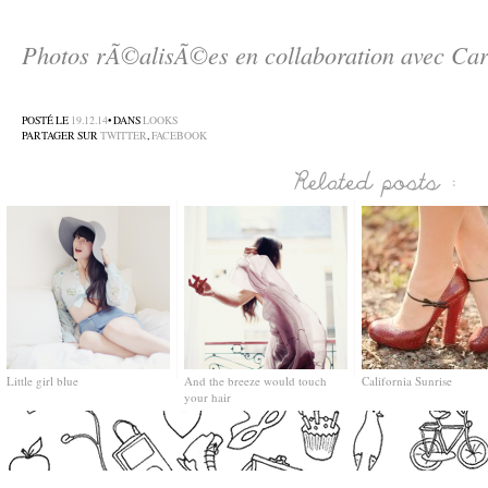
–
Photos rÃ©alisÃ©es en collaboration avec Car
–
POSTÉ LE
19.12.14
• DANS
LOOKS
PARTAGER SUR
TWITTER
,
FACEBOOK
Little girl blue
And the breeze would touch
California Sunrise
your hair