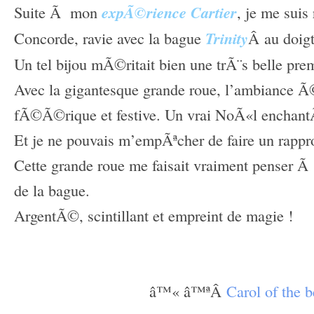
Suite Ã mon
expÃ©rience Cartier
, je me suis
Concorde, ravie avec la bague
Trinity
Â au doigt
Un tel bijou mÃ©ritait bien une trÃ¨s belle prem
Avec la gigantesque grande roue, l’ambiance Ã©
fÃ©Ã©rique et festive. Un vrai NoÃ«l enchan
Et je ne pouvais m’empÃªcher de faire un rapp
Cette grande roue me faisait vraiment penser Ã
de la bague.
ArgentÃ©, scintillant et empreint de magie !
–
–
â™« â™ªÂ
Carol of the b