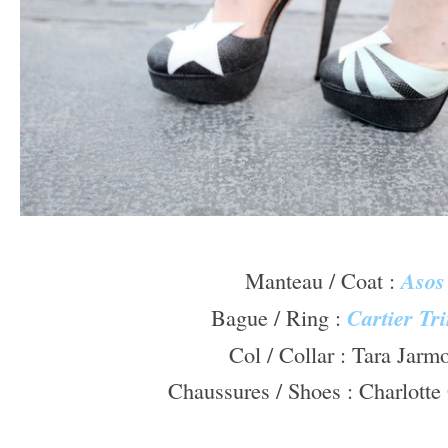
Â –
Manteau / Coat :
Asos
Bague / Ring :
Cartier Tri
Col / Collar : Tara Jarm
Chaussures / Shoes : Charlotte
Â –