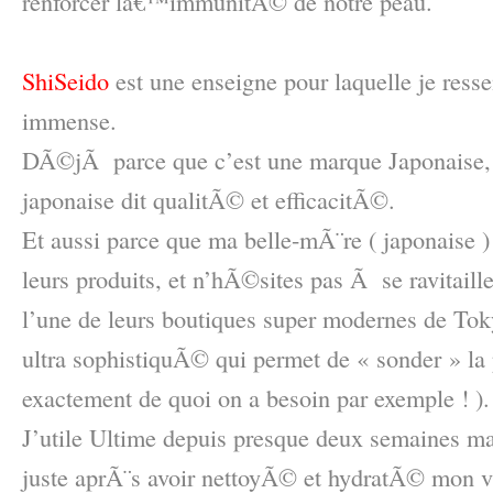
renforcer lâ€™immunitÃ© de notre peau.
–
ShiSeido
est une enseigne pour laquelle je ress
immense.
DÃ©jÃ parce que c’est une marque Japonaise, 
japonaise dit qualitÃ© et efficacitÃ©.
Et aussi parce que ma belle-mÃ¨re ( japonaise )
leurs produits, et n’hÃ©sites pas Ã se ravitai
l’une de leurs boutiques super modernes de Tok
ultra sophistiquÃ© qui permet de « sonder » la 
exactement de quoi on a besoin par exemple ! ).
J’utile Ultime depuis presque deux semaines mai
juste aprÃ¨s avoir nettoyÃ© et hydratÃ© mon vis