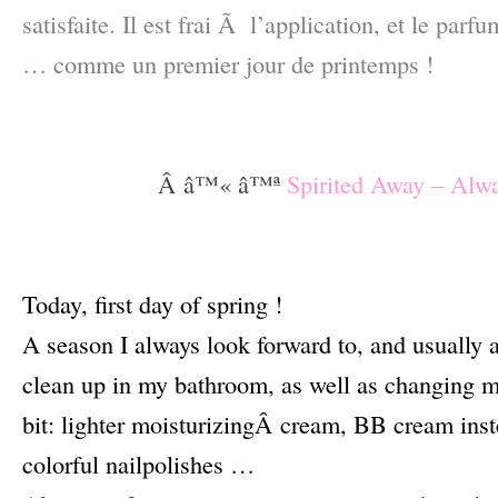
satisfaite. Il est frai Ã l’application, et le parf
… comme un premier jour de printemps !
–
–
Â â™« â™ª
Spirited Away – Alw
–
–
Today, first day of spring !
A season I always look forward to, and usually 
clean up in my bathroom, as well as changing my
bit: lighter moisturizingÂ cream, BB cream ins
colorful nailpolishes …