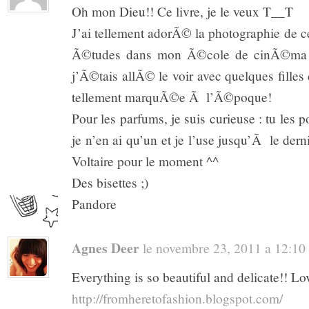
Oh mon Dieu!! Ce livre, je le veux T__T
J’ai tellement adorÃ© la photographie de
Ã©tudes dans mon Ã©cole de cinÃ©ma d’
j’Ã©tais allÃ© le voir avec quelques fille
tellement marquÃ©e Ã l’Ã©poque!
Pour les parfums, je suis curieuse : tu les 
je n’en ai qu’un et je l’use jusqu’Ã le dern
Voltaire pour le moment ^^
Des bisettes ;)
Pandore
Agnes Deer
le novembre 23, 2011 a 12:10 .
Everything is so beautiful and delicate!! Lo
http://fromheretofashion.blogspot.com/