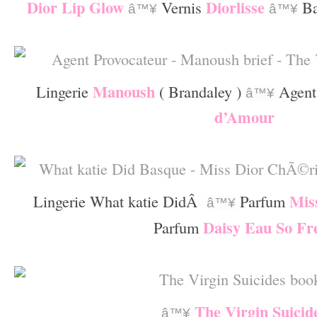
Dior Lip Glow
Diorlisse
Vernis
B
â™¥
â™¥
–
Manoush
Lingerie
( Brandaley )
Agent
â™¥
d’Amour
–
Mis
Lingerie What katie DidÂ
Parfum
â™¥
Daisy Eau So Fr
Parfum
–
The Virgin Suicid
â™¥