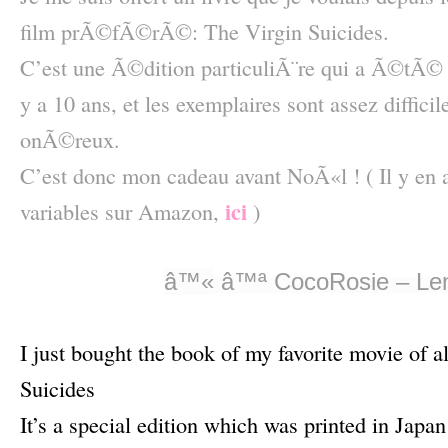
film prÃ©fÃ©rÃ©: The Virgin Suicides.
C’est une Ã©dition particuliÃ¨re qui a Ã©tÃ©
y a 10 ans, et les exemplaires sont assez diffici
onÃ©reux.
C’est donc mon cadeau avant NoÃ«l ! ( Il y en 
ici
variables sur Amazon,
)
–
â™«
â™ª
CocoRosie – L
–
I just bought the book of my favorite movie of al
Suicides
It’s a special edition which was printed in Japa