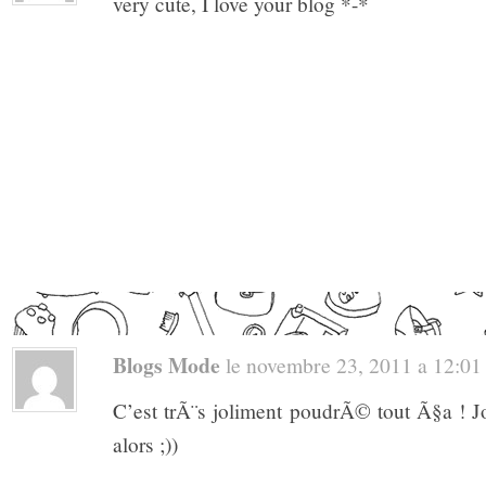
very cute, I love your blog *-*
Blogs Mode
le novembre 23, 2011 a 12:01 .
C’est trÃ¨s joliment poudrÃ© tout Ã§a ! 
alors ;))