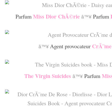
Miss Dior ChÃ©rie
Parfum
Parfum
â™¥
–
CrÃ¨me
Agent provocateur
â™¥
–
The Virgin Suicides
Mis
Parfum
â™¥
–