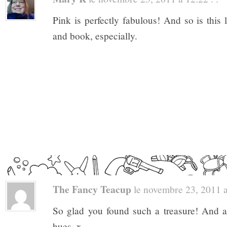
Pink is perfectly fabulous! And so is this l
and book, especially.
The Fancy Teacup
le novembre 23, 2011 a 
So glad you found such a treasure! And a
hues. x