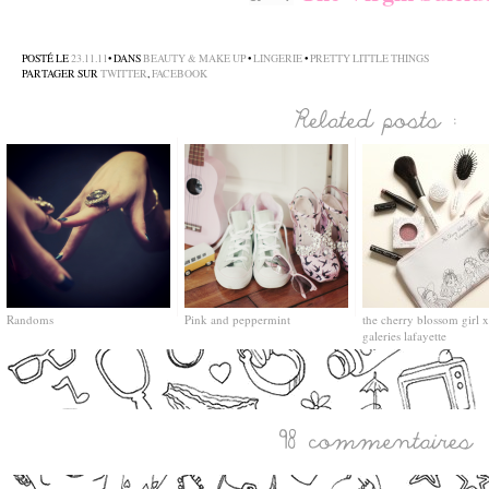
–
POSTÉ LE
23.11.11
• DANS
BEAUTY & MAKE UP
•
LINGERIE
•
PRETTY LITTLE THINGS
PARTAGER SUR
TWITTER
,
FACEBOOK
Randoms
Pink and peppermint
the cherry blossom girl x
galeries lafayette