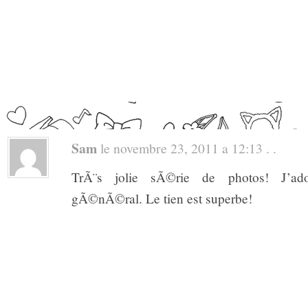
Sam
le novembre 23, 2011 a 12:13 . .
TrÃ¨s jolie sÃ©rie de photos! J’ado
gÃ©nÃ©ral. Le tien est superbe!