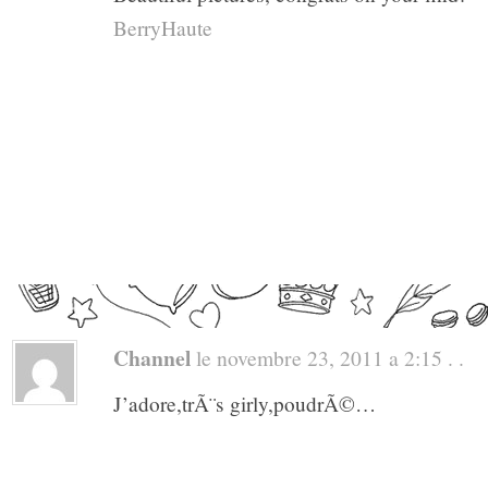
BerryHaute
Channel
le novembre 23, 2011 a 2:15 . .
J’adore,trÃ¨s girly,poudrÃ©…