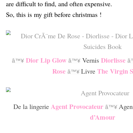
are difficult to find, and often expensive.
So, this is my gift before christmas !
–
Dior Lip Glow
Diorlisse
Vernis
â™¥
â™¥
â
Rose
The Virgin S
Livre
â™¥
–
Agent Provocateur
De la lingerie
Agen
â™¥
d’Amour
–