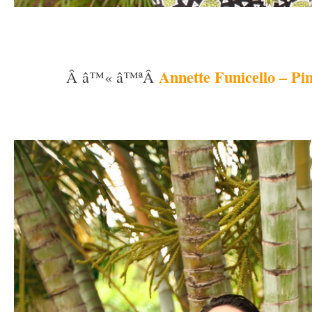
–
–
Annette Funicello – Pi
Â â™« â™ªÂ
–
–