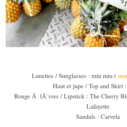
–
–
Lunettes / Sunglasses : miu miu (
mor
Haut et jupe / Top and Skir
Rouge Ã lÃ¨vres / Lipstick : The Cherry Bl
Lafayette
Sandals : Carvela
–