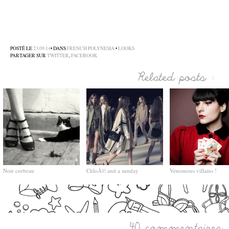
–
–
POSTÉ LE
23.09.14
• DANS
FRENCH POLYNESIA
•
LOOKS
PARTAGER SUR
TWITTER
,
FACEBOOK
Noir corbeau
ChloÃ© and a sunday
Venomous villains !