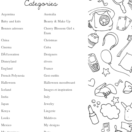
Argentina
Australia
Baby and kids
Beauty & Make Up
Bonnes adresses
Cherry Blossom Girl x
Etam
China
Christmas
Cinema
Cuba
DÃ©coration
Designers
Disneyland
divers
England
France
French Polynesia
Gest outfits
Halloween
Halloween moodboard
Iceland
Images et inspiration
India
Italy
Japan
Jewelry
Kenya
Lingerie
Looks
Maldives
Mexico
My designs
My drawings
Paris