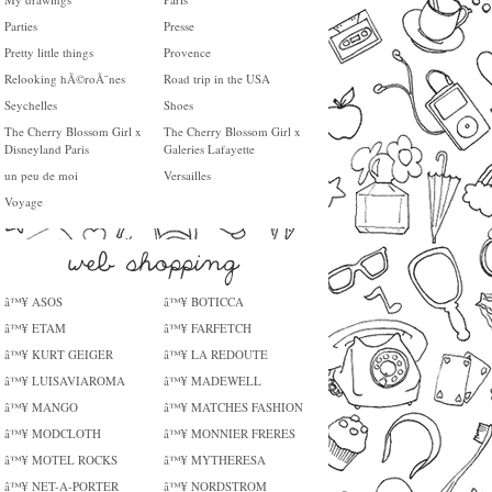
Parties
Presse
Pretty little things
Provence
Relooking hÃ©roÃ¯nes
Road trip in the USA
Seychelles
Shoes
The Cherry Blossom Girl x
The Cherry Blossom Girl x
Disneyland Paris
Galeries Lafayette
un peu de moi
Versailles
Voyage
â™¥ ASOS
â™¥ BOTICCA
â™¥ ETAM
â™¥ FARFETCH
â™¥ KURT GEIGER
â™¥ LA REDOUTE
â™¥ LUISAVIAROMA
â™¥ MADEWELL
â™¥ MANGO
â™¥ MATCHES FASHION
â™¥ MODCLOTH
â™¥ MONNIER FRERES
â™¥ MOTEL ROCKS
â™¥ MYTHERESA
â™¥ NET-A-PORTER
â™¥ NORDSTROM