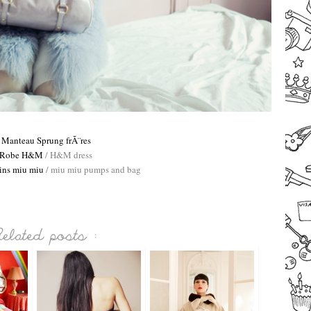
–
Manteau Sprung frÃ¨res
Robe H&M
/ H&M dress
pins miu mi
u
/ miu miu pumps and bag
–