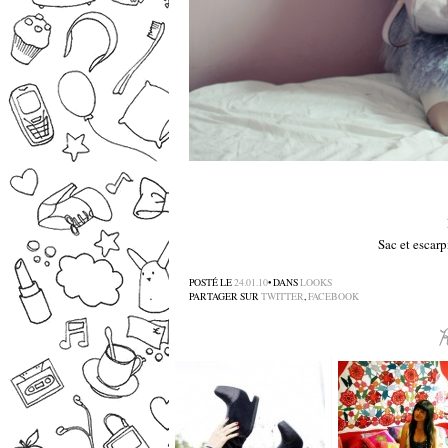
Sac et escar
POSTÉ LE
24.01.10
• DANS
LOOKS
PARTAGER SUR
TWITTER
,
FACEBOOK