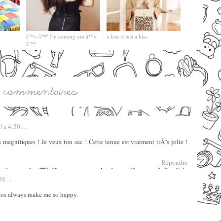
â™« â™ª I'm coming out â™«
a kiss is just a kiss
â™ª
 a 4:50 . .
 magnifiques ! Je veux ton sac ! Cette tenue est vraiment trÃ¨s jolie !
Répondre
8 . .
tos always make me so happy.