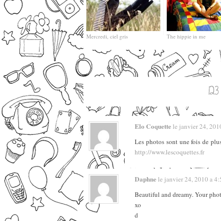
Mercredi, ciel gris
The hippie in me
Elo Coquette
le janvier 24, 2010
Les photos sont une fois de plus
http://www.lescoquettes.fr
Daphne
le janvier 24, 2010 a 4:5
Beautiful and dreamy. Your pho
xo
d