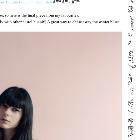
ine Longuet – L’amour est bleu
â™ª
â™«
â™ª
e, so here is the final piece from my favourites.
ly with other pastel huesâ€¦ A great way to chase away the winter blues!
–