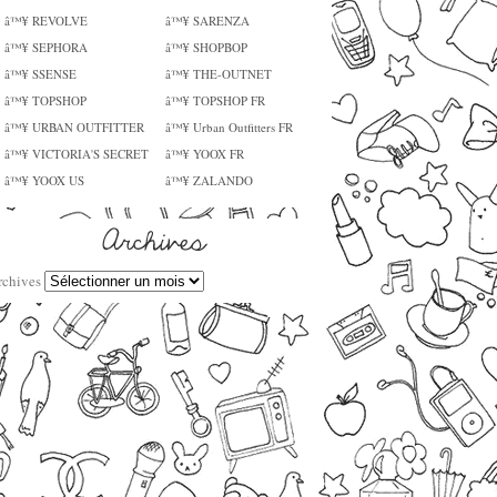
â™¥ REVOLVE
â™¥ SARENZA
â™¥ SEPHORA
â™¥ SHOPBOP
â™¥ SSENSE
â™¥ THE-OUTNET
â™¥ TOPSHOP
â™¥ TOPSHOP FR
â™¥ URBAN OUTFITTER
â™¥ Urban Outfitters FR
â™¥ VICTORIA'S SECRET
â™¥ YOOX FR
â™¥ YOOX US
â™¥ ZALANDO
rchives