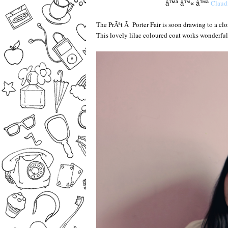
Claud
â™ª
â™«
â™ª
–
The PrÃªt Ã Porter Fair is soon drawing to a clos
This lovely lilac coloured coat works wonderful