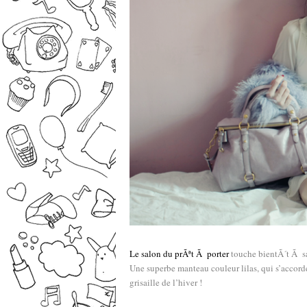
Le salon du prÃªt Ã porter
touche bientÃ´t Ã sa
Une superbe manteau couleur lilas, qui s’accorde
grisaille de l’hiver !
–