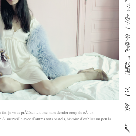
–
 fin, je vous prÃ©sente donc mon dernier coup de cÅ“ur.
 Ã merveille avec d’autres tons pastels, histoire d’oublier un peu la