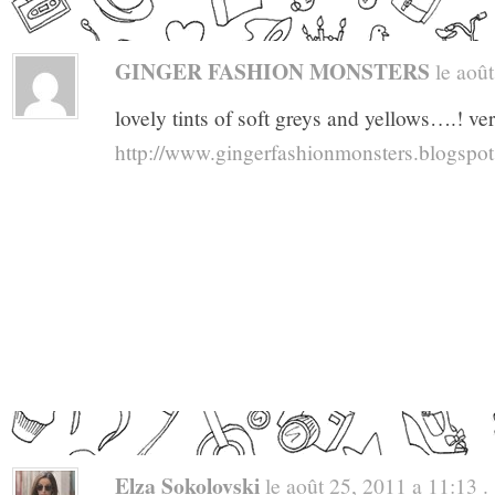
GINGER FASHION MONSTERS
le août
lovely tints of soft greys and yellows….! ve
http://www.gingerfashionmonsters.blogspo
Elza Sokolovski
le août 25, 2011 a 11:13 . 