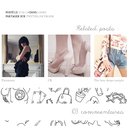
–
POSTÉ LE
25.08.11
• DANS
LOOKS
PARTAGER SUR
TWITTER
,
FACEBOOK
Parisienne
CK
The lion sleeps tonight