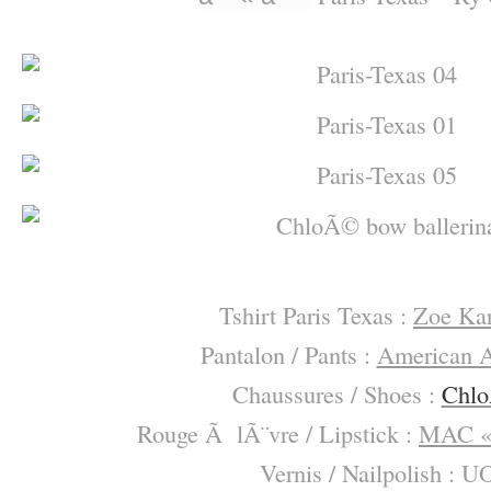
–
–
Tshirt Paris Texas :
Zoe Ka
Pantalon / Pants :
American A
Chaussures / Shoes :
Chl
Rouge Ã lÃ¨vre / Lipstick :
MAC « 
Vernis / Nailpolish
:
U