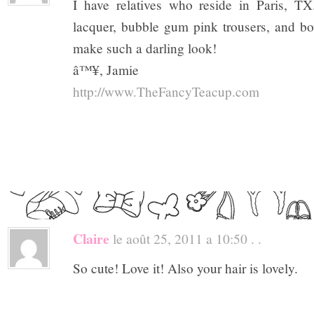
I have relatives who reside in Paris, T
lacquer, bubble gum pink trousers, and b
make such a darling look!
â™¥, Jamie
http://www.TheFancyTeacup.com
Claire
le août 25, 2011 a 10:50 . .
So cute! Love it! Also your hair is lovely.