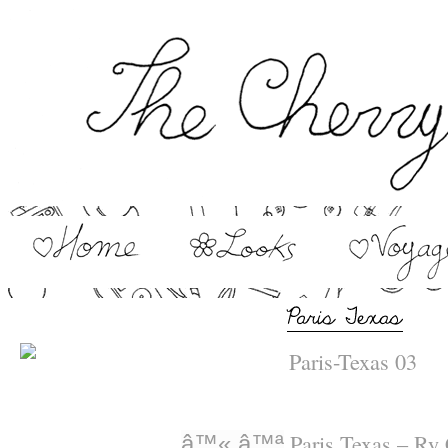
–
Paris Texas – Ry
â™«
â™ª