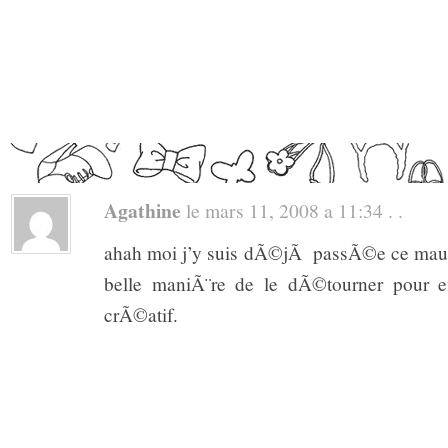
Agathine
le mars 11, 2008 a 11:34 . .
ahah moi j’y suis dÃ©jÃ passÃ©e ce maud
belle maniÃ¨re de le dÃ©tourner pour e
crÃ©atif.