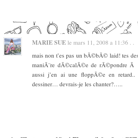
MARIE SUE
le mars 11, 2008 a 11:36 . .
mais non t’es pas un bÃ©bÃ© laid! tes dess
maniÃ¨re dÃ©calÃ©e de rÃ©pondre Ã t
aussi j’en ai une floppÃ©e en retard..
dessiner… devrais-je les chanter?…..