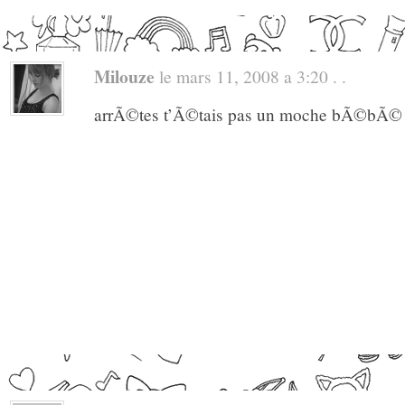
Milouze
le mars 11, 2008 a 3:20 . .
arrÃ©tes t’Ã©tais pas un moche bÃ©bÃ© 