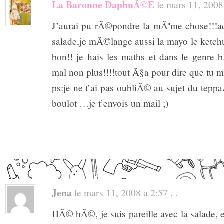
La Baronne DaphnÃ©e
le mars 11, 2008 
J’aurai pu rÃ©pondre la mÃªme chose!!!a
salade,je mÃ©lange aussi la mayo le ketchu
bon!! je hais les maths et dans le genre
mal non plus!!!!tout Ã§a pour dire que tu m’a
ps:je ne t’ai pas oubliÃ© au sujet du tepp
boulot …je t’envois un mail ;)
Jena
le mars 11, 2008 a 2:57 . .
HÃ© hÃ©, je suis pareille avec la salade, et