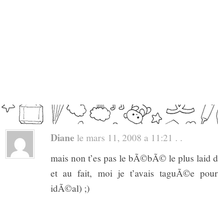
Diane
le mars 11, 2008 a 11:21 . .
mais non t’es pas le bÃ©bÃ© le plus laid 
et au fait, moi je t’avais taguÃ©e pou
idÃ©al) ;)