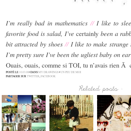
I’m really bad in mathematics
//
I like to sl
favorite food is salad, I’ve
certainly
been a rabbi
bit attracted by shoes
//
I like to make strange
I’m pretty sure I’ve been the ugliest baby on ear
Ouais, ouais, comme si TOI, tu n’avais rien Ã 
POSTÉ LE
10.03.08
• DANS
MY DRAWINGS
•
UN PEU DE MOI
PARTAGER SUR
TWITTER
,
FACEBOOK