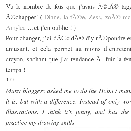
Vu le nombre de fois que j’avais Ã©tÃ© tag
Ã©chapper! (
Diane
,
la fÃ©e
,
Zess
,
zoÃ© mac
Amylee
…et j’en oublie ! )
Pour changer, j’ai dÃ©cidÃ© d’y rÃ©pondre en i
amusant, et cela permet au moins d’entrete
crayon, sachant que j’ai tendance Ã fuir la feu
temps !
***
Many bloggers asked me to do the Habit / mani
it is, but with a difference. Instead of only wor
illustrations. I think it’s funny, and has t
practice my drawing skills
.