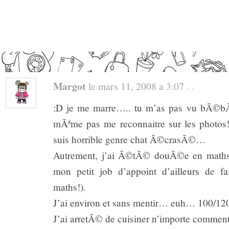
Margot
le mars 11, 2008 a 3:07 . .
:D je me marre….. tu m’as pas vu bÃ©bÃ
mÃªme pas me reconnaitre sur les photos!
suis horrible genre chat Ã©crasÃ©…
Autrement, j’ai Ã©tÃ© douÃ©e en maths 
mon petit job d’appoint d’ailleurs de fa
maths!).
J’ai environ et sans mentir… euh… 100/120
J’ai arretÃ© de cuisiner n’importe comment