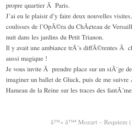
propre quartier Ã Paris.
J’ai eu le plaisir d’y faire deux nouvelles visit
coulisses de l’OpÃ©ra du ChÃ¢teau de Versaille
nuit dans les jardins du Petit Trianon.
Il y avait une ambiance trÃ¨s diffÃ©rentes Ã ch
aussi magique !
Je vous invite Ã prendre place sur un siÃ¨ge d
imaginer un ballet de Gluck, puis de me suivre
Hameau de la Reine sur les traces des fantÃ´mes
–
–
â™« â™ª
Mozart – Requiem ( I