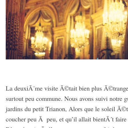
–
–
La deuxiÃ¨me visite Ã©tait bien plus Ã©trange
surtout peu commune. Nous avons suivi notre g
jardins du petit Trianon, Alors que le soleil Ã©t
coucher peu Ã peu, et qu’il allait bientÃ´t faire 