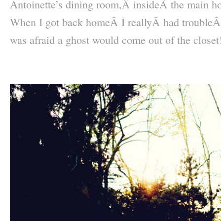
Antoinette’s dining room,Â insideÂ the main 
When I got back homeÂ I reallyÂ had troubleÂ 
was afraid a ghost would come out of the closet
–
–