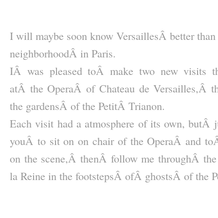
–
–
I will maybe soon know VersaillesÂ better th
neighborhoodÂ in Paris.
IÂ was pleased toÂ make two new visits t
atÂ the OperaÂ of Chateau de Versailles,Â t
the gardensÂ of the PetitÂ Trianon.
Each visit had a atmosphere of its own, butÂ j
youÂ to sit on on chair of the OperaÂ and to
on the scene,Â thenÂ follow me throughÂ the
la Reine in the footstepsÂ ofÂ ghostsÂ of the P
–
–