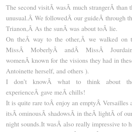
The second visitÂ wasÂ much strangerÂ than th
unusual.Â We followedÂ our guideÂ through the
Trianon,Â As the sunÂ was about toÂ lie.
On theÂ way to the other,Â we walked on t
MissÂ MoberlyÂ andÂ MissÂ Jourdain
womenÂ known for the visions they had in these
Antoinette herself, and others ).
I don’t knowÂ what to think about the
experienceÂ gave meÂ chills!
It is quite rare toÂ enjoy an emptyÂ Versailles a
itsÂ ominousÂ shadowsÂ in theÂ lightÂ of our 
night sounds.
It wasÂ also really impressive to 