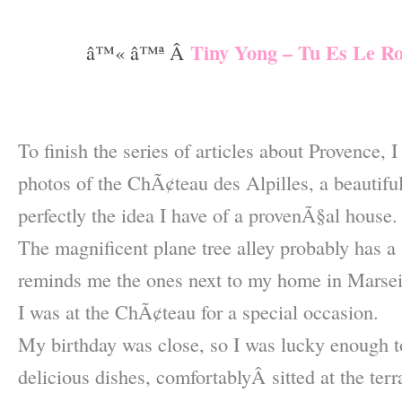
–
Tiny Yong – Tu Es Le R
â™« â™ª Â
–
–
To finish the series of articles about Provence, 
photos of the ChÃ¢teau des Alpilles, a beautiful
perfectly the idea I have of a provenÃ§al house.
The magnificent plane tree alley probably has a lo
reminds me the ones next to my home in Marsei
I was at the ChÃ¢teau for a special occasion.
My birthday was close, so I was lucky enough t
delicious dishes, comfortablyÂ sitted at the ter