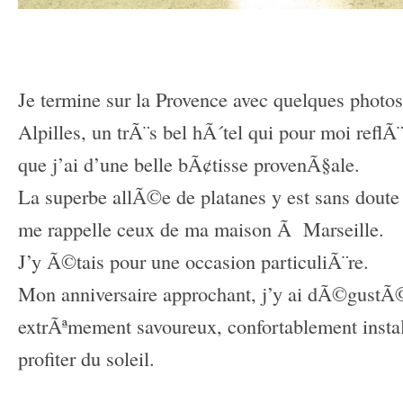
–
–
Je termine sur la Provence avec quelques phot
Alpilles, un trÃ¨s bel hÃ´tel qui pour moi reflÃ
que j’ai d’une belle bÃ¢tisse provenÃ§ale.
La superbe allÃ©e de platanes y est sans doute
me rappelle ceux de ma maison Ã Marseille.
J’y Ã©tais pour une occasion particuliÃ¨re.
Mon anniversaire approchant, j’y ai dÃ©gust
extrÃªmement savoureux, confortablement inst
profiter du soleil.
–