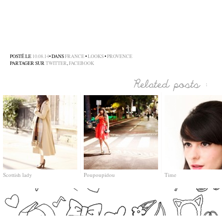
–
–
–
POSTÉ LE
10.08.14
• DANS
FRANCE
•
LOOKS
•
PROVENCE
PARTAGER SUR
TWITTER
,
FACEBOOK
Scottish lady
Poupoupidou
Time