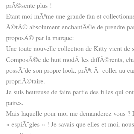
prÃ©sente plus !
Etant moi-mÃªme une grande fan et collectionneu
Ã©tÃ© absolument enchantÃ©e de prendre par
proposÃ© par la marque:
Une toute nouvelle collection de Kitty vient de s
ComposÃ©e de huit modÃ¨les diffÃ©rents, ch
possÃ¨de son propre look, prÃªt Ã coller au ca
propriÃ©taire.
Je suis heureuse de faire partie des filles qui o
paires.
Mais laquelle pour moi me demanderez vous ? 
« espiÃ¨gles » ! Je savais que elles et moi, nou