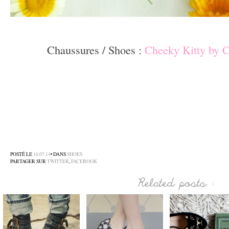
–
Chaussures / Shoes :
Cheeky Kitty by C
–
–
–
POSTÉ LE
16.07.14
• DANS
SHOES
PARTAGER SUR
TWITTER
,
FACEBOOK