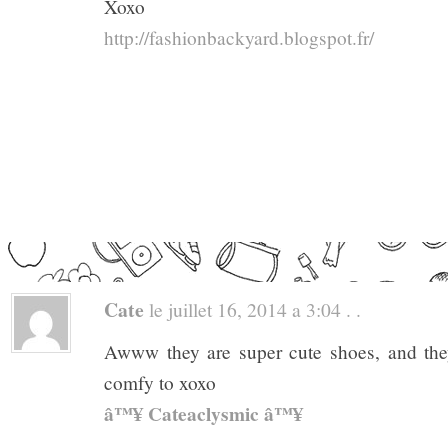
Xoxo
http://fashionbackyard.blogspot.fr/
Cate
le juillet 16, 2014 a 3:04 . .
Awww they are super cute shoes, and the
comfy to xoxo
â™¥ Cateaclysmic â™¥