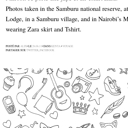
Photos taken in the Samburu national reserve, 
Lodge, in a Samburu village, and in Nairobi’s M
wearing Zara skirt and Tshirt.
POSTÉ PAR
ALIX
• LE
26.06.11
• DANS
KENYA
•
VOYAGE
PARTAGER SUR
TWITTER
,
FACEBOOK