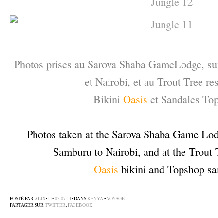
–
Photos prises au Sarova Shaba GameLodge, sur
et Nairobi, et au Trout Tree res
Bikini
Oasis
et Sandales To
–
Photos taken at the Sarova Shaba Game Lod
Samburu to Nairobi, and at the Trout T
Oasis
bikini and Topshop sa
–
POSTÉ PAR
ALIX
• LE
03.07.11
• DANS
KENYA
•
VOYAGE
PARTAGER SUR
TWITTER
,
FACEBOOK