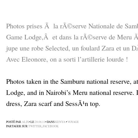
–
Photos prises Ã la rÃ©serve Nationale de Sam
Game Lodge,Â et dans la rÃ©serve de Meru Ã 
jupe une robe Selected, un foulard Zara et un
Avec Eleonore, on a sorti l’artillerie lourde !
–
Photos taken in the Samburu national reserve, 
Lodge, and in Nairobi’s Meru national reserve. 
dress, Zara scarf and SessÃ¹n top.
–
POSTÉ PAR
ALIX
• LE
28.06.11
• DANS
KENYA
•
VOYAGE
PARTAGER SUR
TWITTER
,
FACEBOOK