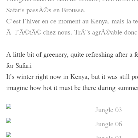
Safaris passÃ©s en Brousse.
C’est l’hiver en ce moment au Kenya, mais la 
Ã l’Ã©tÃ© chez nous. TrÃ¨s agrÃ©able donc
–
A little bit of greenery, quite refreshing after a
for Safari.
It’s winter right now in Kenya, but it was still pr
imagine how hot it must be there during summer
–