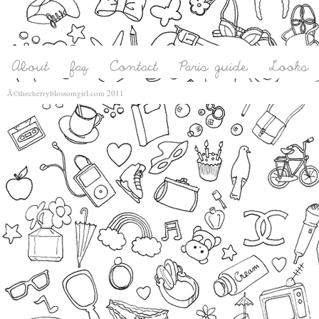
Â©thecherryblossomgirl.com 2011