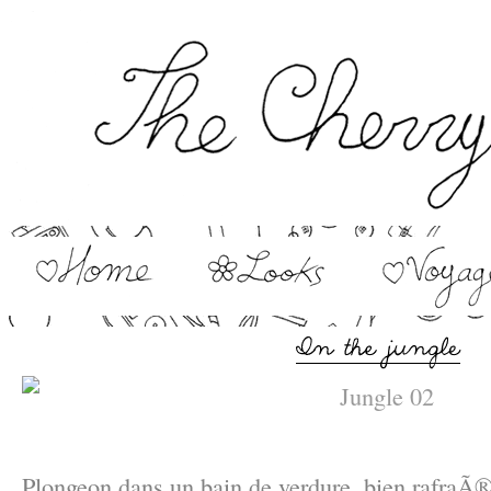
–
Plongeon dans un bain de verdure, bien rafraÃ®