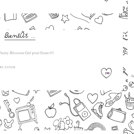
–
–
RL X ETAM
188
A