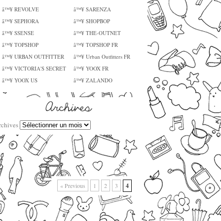
â™¥ REVOLVE
â™¥ SARENZA
â™¥ SEPHORA
â™¥ SHOPBOP
â™¥ SSENSE
â™¥ THE-OUTNET
â™¥ TOPSHOP
â™¥ TOPSHOP FR
â™¥ URBAN OUTFITTER
â™¥ Urban Outfitters FR
â™¥ VICTORIA'S SECRET
â™¥ YOOX FR
â™¥ YOOX US
â™¥ ZALANDO
rchives
« Previous
1
2
3
4