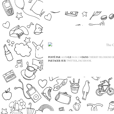
POSTÉ PAR
ALIX
• LE
04.04.11
• DANS
CHERRY BLOSSOM GI
PARTAGER SUR
TWITTER
,
FACEBOOK