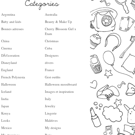
Argentina
Australia
Baby and kids
Beauty & Make Up
Bonnes adresses
Cherry Blossom Girl x
Etam
China
Christmas
Cinema
Cuba
DÃ©coration
Designers
Disneyland
divers
England
France
French Polynesia
Gest outfits
Halloween
Halloween moodboard
Iceland
Images et inspiration
India
Italy
Japan
Jewelry
Kenya
Lingerie
Looks
Maldives
Mexico
My designs
My drawings
Paris