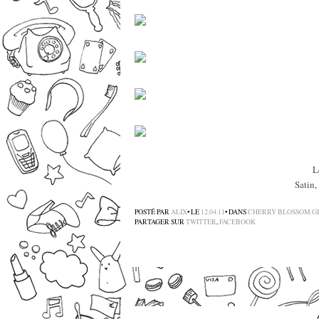
L
Satin,
POSTÉ PAR
ALIX
• LE
12.04.11
• DANS
CHERRY BLOSSOM GI
PARTAGER SUR
TWITTER
,
FACEBOOK