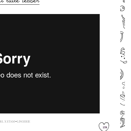
–
RL X ETAM
•
LINGERIE
158