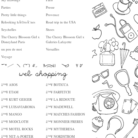
Parties
Presse
Pretty little things
Provence
Relooking hÃ©roÃ¯nes
Road trip in the USA
Seychelles
Shoes
The Cherry Blossom Girl x
The Cherry Blossom Girl x
Disneyland Paris
Galeries Lafayette
un peu de moi
Versailles
Voyage
â™¥ ASOS
â™¥ BOTICCA
â™¥ ETAM
â™¥ FARFETCH
â™¥ KURT GEIGER
â™¥ LA REDOUTE
â™¥ LUISAVIAROMA
â™¥ MADEWELL
â™¥ MANGO
â™¥ MATCHES FASHION
â™¥ MODCLOTH
â™¥ MONNIER FRERES
â™¥ MOTEL ROCKS
â™¥ MYTHERESA
â™¥ NET-A-PORTER
â™¥ NORDSTROM