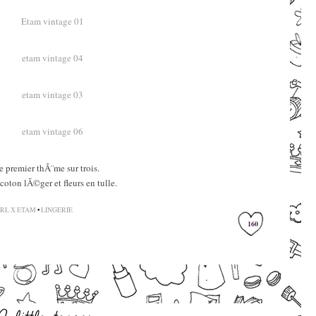
–
–
–
–
–
e premier thÃ¨me sur trois.
 coton lÃ©ger et fleurs en tulle.
–
RL X ETAM
•
LINGERIE
160