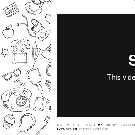
POSTÉ PAR
ALIX
• LE
10.04.11
• DANS
CHERRY BLOSSOM GI
PARTAGER SUR
TWITTER
,
FACEBOOK