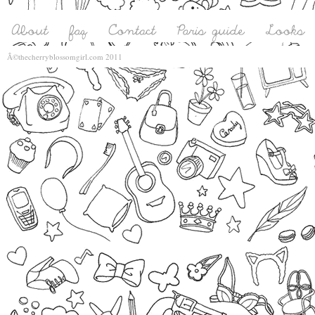
Â©thecherryblossomgirl.com 2011