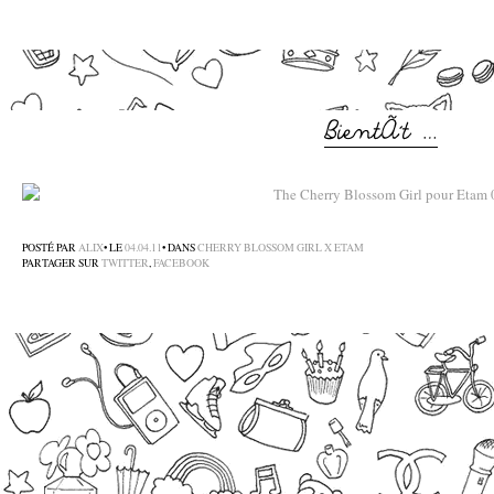
–
–
POSTÉ PAR
ALIX
• LE
04.04.11
• DANS
CHERRY BLOSSOM GIRL X ETAM
PARTAGER SUR
TWITTER
,
FACEBOOK