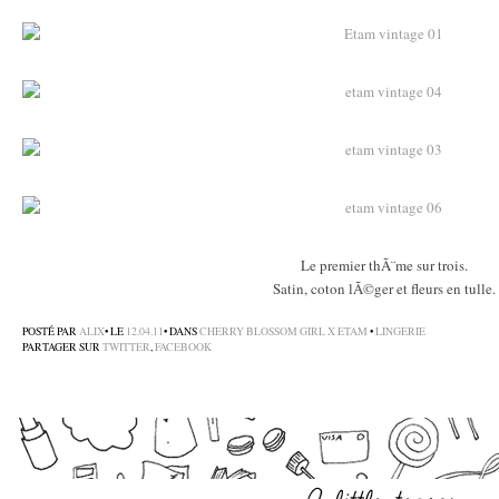
–
–
–
–
–
Le premier thÃ¨me sur trois.
Satin, coton lÃ©ger et fleurs en tulle.
–
POSTÉ PAR
ALIX
• LE
12.04.11
• DANS
CHERRY BLOSSOM GIRL X ETAM
•
LINGERIE
PARTAGER SUR
TWITTER
,
FACEBOOK