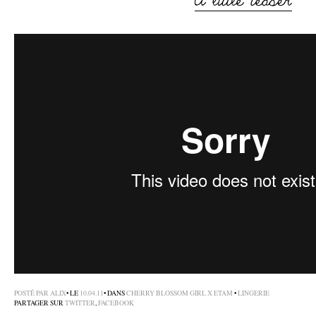
–
POSTÉ PAR
ALIX
• LE
10.04.11
• DANS
CHERRY BLOSSOM GIRL X ETAM
•
LINGERIE
PARTAGER SUR
TWITTER
,
FACEBOOK