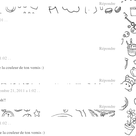
Répondre
1 . .
Répondre
:02 . .
 la couleur de ton vernis :)
Répondre
mbre 21, 2011 a 1:02 . .
sh!!
Répondre
:02 . .
e la couleur de ton vernis :)