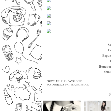
Sa
Co
Bague 
Bottes en
Verni
POSTÉ LE
21.11.11
• DANS
LOOKS
PARTAGER SUR
TWITTER
,
FACEBOOK