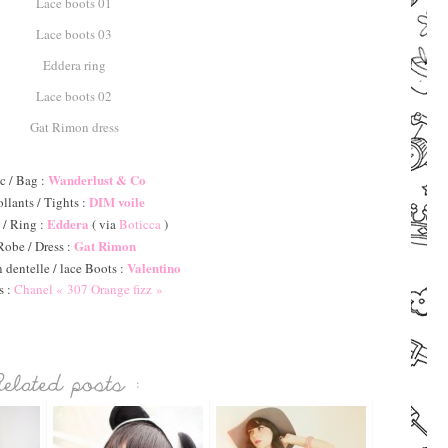
–
Wanderlust & Co
c / Bag :
DIM voile
llants / Tights :
Eddera
/ Ring :
( via
Boticca
)
Gat Rimon
Robe / Dress :
Valentino
 dentelle / lace Boots :
s :
Chanel « 307 Orange fizz »
–