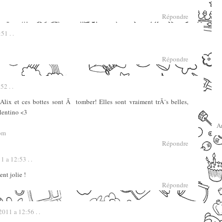
Répondre
51 . .
Répondre
2 . .
Alix et ces bottes sont Ã tomber! Elles sont vraiment trÃ¨s belles,
alentino <3
A
com
Répondre
 a 12:53 . .
ent jolie !
Répondre
011 a 12:56 . .