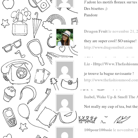
J’adore les motifs floraux sur te
Des bisettes ;)
Pandore
Dragon Fruit
le novembre 21, 20
they are super cool! SO unique!
http://www.dragonnfruit.com
Liz - Http://www.thefashion
je trouve la bague ravissante !
http://www.thefashionmood.com
Isabel, Wake Up & Smell The 
Not really my cup of tea, but they
100pour100soie
le novembre 21,