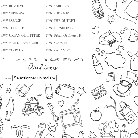
â™¥ REVOLVE
â™¥ SARENZA
â™¥ SEPHORA
â™¥ SHOPBOP
â™¥ SSENSE
â™¥ THE-OUTNET
â™¥ TOPSHOP
â™¥ TOPSHOP FR
â™¥ URBAN OUTFITTER
â™¥ Urban Outfitters FR
â™¥ VICTORIA'S SECRET
â™¥ YOOX FR
â™¥ YOOX US
â™¥ ZALANDO
rchives