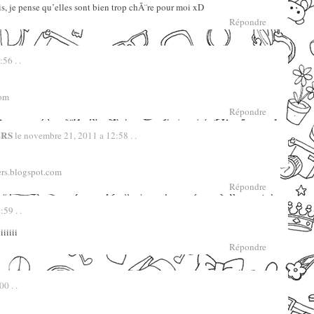
s, je pense qu’elles sont bien trop chÃ¨re pour moi xD
Répondre
56 . .
com
Répondre
ERS
le novembre 21, 2011 a 12:58 . .
ers.blogspot.com
Répondre
59 . .
iiiiii
Répondre
0 . .