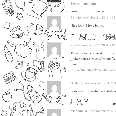
Books in my bags
Beix
le novembre 21, 2011 a 12:
Nice look! I love boots.
Sam
le novembre 21, 2011 a 12:5
Ta tenue est vraiment sublime 
j’adore toutes les crÃ©ations V
Sam
http://fancymelody.canalblog.
Gribouillie
le novembre 21, 2011
ta robe est toute simple et tellem
Mademoiselle
le novembre 21, 2