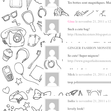
Tes bottes sont magnifiques. Mai
Gina
le novembre 21, 2011 a 12:
Such a cute bag!
http://kimchicsisters.blogspot.
GINGER FASHION MONST
So cute! Super mignon!
http://www.gingerfashionmonst
Mick
le novembre 21, 2011 a 12:
trop joliiiiiiiiiiiiiiiiiiiiiiiiiiiiiiiiii
India
le novembre 21, 2011 a 1:0
lovely look!