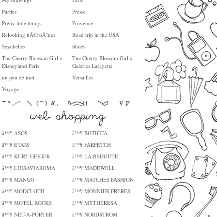
Parties
Presse
Pretty little things
Provence
Relooking hÃ©roÃ¯nes
Road trip in the USA
Seychelles
Shoes
The Cherry Blossom Girl x
The Cherry Blossom Girl x
Disneyland Paris
Galeries Lafayette
un peu de moi
Versailles
Voyage
â™¥ ASOS
â™¥ BOTICCA
â™¥ ETAM
â™¥ FARFETCH
â™¥ KURT GEIGER
â™¥ LA REDOUTE
â™¥ LUISAVIAROMA
â™¥ MADEWELL
â™¥ MANGO
â™¥ MATCHES FASHION
â™¥ MODCLOTH
â™¥ MONNIER FRERES
â™¥ MOTEL ROCKS
â™¥ MYTHERESA
â™¥ NET-A-PORTER
â™¥ NORDSTROM