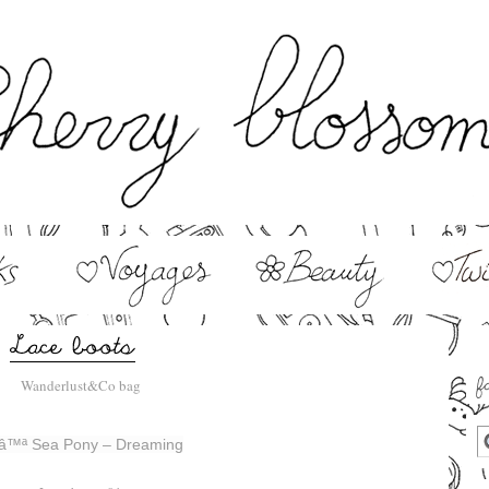
–
–
â™ª
Sea Pony – Dreaming
–