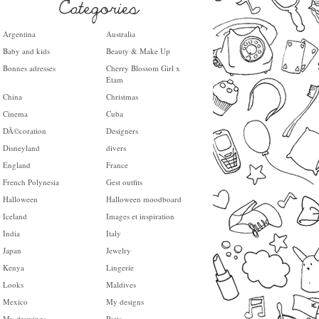
Argentina
Australia
Baby and kids
Beauty & Make Up
Bonnes adresses
Cherry Blossom Girl x
Etam
China
Christmas
Cinema
Cuba
DÃ©coration
Designers
Disneyland
divers
England
France
French Polynesia
Gest outfits
Halloween
Halloween moodboard
Iceland
Images et inspiration
India
Italy
Japan
Jewelry
Kenya
Lingerie
Looks
Maldives
Mexico
My designs
My drawings
Paris