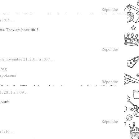
Répondre
1:05 . .
ts. They are beautiful!
Répondre
e
le novembre 21, 2011 a 1:06 . .
 bag
spot.com/
Répondre
, 2011 a 1:09 . .
 outfit
Répondre
1:10 . .