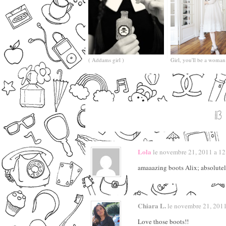
( Addams girl )
Girl, you'll be a woma
Lola
le novembre 21, 2011 a 12:
amaaazing boots Alix; absolutely
Chiara L.
le novembre 21, 2011 
Love those boots!!