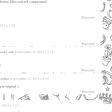
s bottes! Elles sont trÃ¨s mignonnes!
Répondre
11 a 1:10 . .
Répondre
mood.com/
le novembre 21, 2011 a 1:11 . .
/
Répondre
Azahar
le novembre 21, 2011 a 1:12 . .
’re original ;)
Répondre
 2011 a 1:12 . .