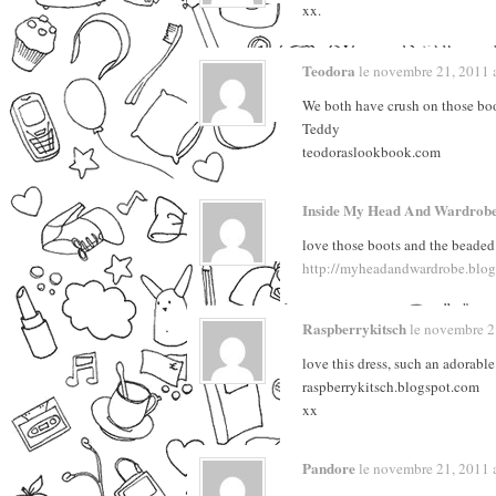
xx.
Teodora
le novembre 21, 2011 a 
We both have crush on those boo
Teddy
teodoraslookbook.com
Inside My Head And Wardrob
love those boots and the beaded
http://myheadandwardrobe.blog
Raspberrykitsch
le novembre 21
love this dress, such an adorable
raspberrykitsch.blogspot.com
xx
Pandore
le novembre 21, 2011 a 