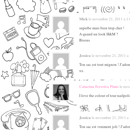
Mick
le novembre 21, 2011 a 1:0
superbe mais bien trop cher !
A quand un look H&M ?
Bisous
Jessica
le novembre 21, 2011 a 1
Ton sac est tout mignon ! J’adore
xx.
Catarina Ferreira Pinto
le nove
I love the colour of tour nailpoli
Jessica
le novembre 21, 2011 a 1
Ton sac est vraiment joli ! J’ador