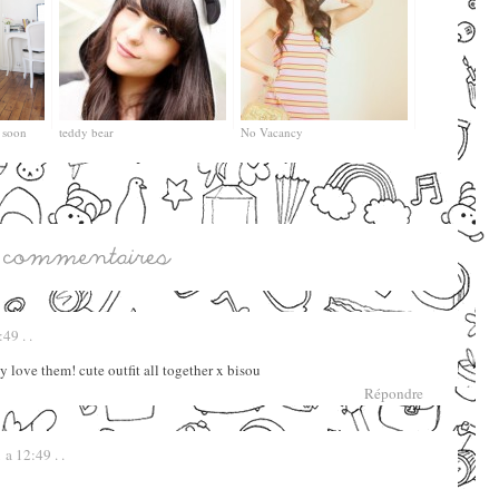
n soon
teddy bear
No Vacancy
49 . .
 love them! cute outfit all together x bisou
Répondre
a 12:49 . .