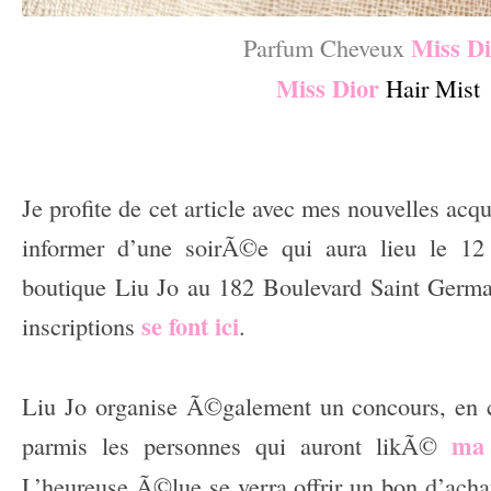
Miss Di
Parfum Cheveux
Miss Dior
Hair Mist
—
–
Je profite de cet article avec mes nouvelles acq
informer d’une soirÃ©e qui aura lieu le 12
boutique Liu Jo au 182 Boulevard Saint Germa
se font ici
inscriptions
.
–
Liu Jo organise Ã©galement un concours, en c
ma 
parmis les personnes qui auront likÃ©
L’heureuse Ã©lue se verra offrir un bon d’acha