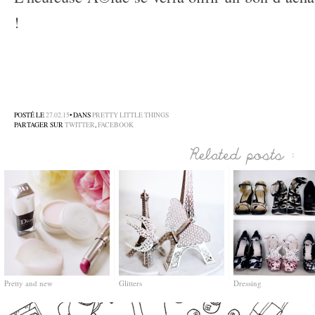
!
–
–
–
POSTÉ LE
27.02.15
• DANS
PRETTY LITTLE THINGS
PARTAGER SUR
TWITTER
,
FACEBOOK
Pretty and new
Glitters
Dressing