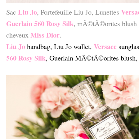
Liu Jo
Versa
Sac
, Portefeuille Liu Jo, Lunettes
Guerlain 560 Rosy Silk
, mÃ©tÃ©orites blush 
Miss Dior
cheveux
.
Liu Jo
Versace
handbag, Liu Jo wallet,
sunglas
560 Rosy Silk
, Guerlain MÃ©tÃ©orites blush
–