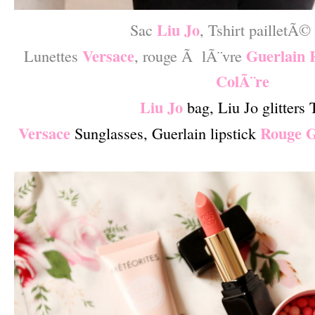
Liu Jo
Sac
, Tshirt pailletÃ©
Versace
Guerlain 
Lunettes
, rouge Ã lÃ¨vre
ColÃ¨re
Liu Jo
bag, Liu Jo glitters 
Versace
Rouge G
Sunglasses, Guerlain lipstick
–