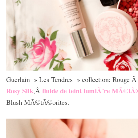
Guerlain » Les Tendres » collection: Rouge 
Rosy Silk
fluide de teint lumiÃ¨re MÃ©tÃ
,Â
Blush MÃ©tÃ©orites.
–