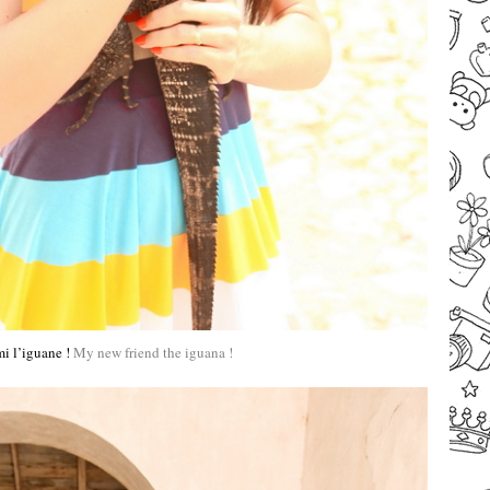
i l’iguane !
My new friend the iguana !
–