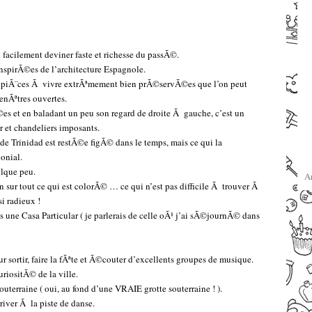
–
–
t facilement deviner faste et richesse du passÃ©.
inspirÃ©es de l’architecture Espagnole.
es piÃ¨ces Ã vivre extrÃªmement bien prÃ©servÃ©es que l’on peut
enÃªtres ouvertes.
es et en baladant un peu son regard de droite Ã gauche, c’est un
r et chandeliers imposants.
 de Trinidad est restÃ©e figÃ© dans le temps, mais ce qui la
lonial.
elque peu.
A
n sur tout ce qui est colorÃ© … ce qui n’est pas difficile Ã trouver Ã
si radieux !
ns une Casa Particular ( je parlerais de celle oÃ¹ j’ai sÃ©journÃ© dans
ur sortir, faire la fÃªte et Ã©couter d’excellents groupes de musique.
riositÃ© de la ville.
uterraine ( oui, au fond d’une VRAIE grotte souterraine ! ).
river Ã la piste de danse.