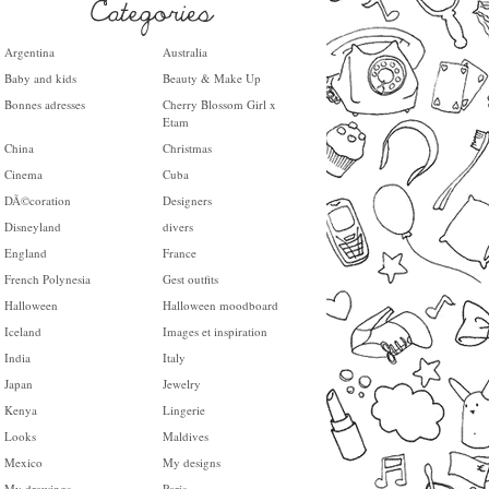
Argentina
Australia
Baby and kids
Beauty & Make Up
Bonnes adresses
Cherry Blossom Girl x
Etam
China
Christmas
Cinema
Cuba
DÃ©coration
Designers
Disneyland
divers
England
France
French Polynesia
Gest outfits
Halloween
Halloween moodboard
Iceland
Images et inspiration
India
Italy
Japan
Jewelry
Kenya
Lingerie
Looks
Maldives
Mexico
My designs
My drawings
Paris