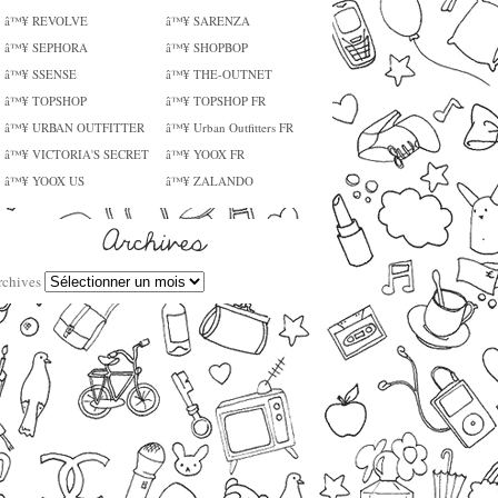
â™¥ REVOLVE
â™¥ SARENZA
â™¥ SEPHORA
â™¥ SHOPBOP
â™¥ SSENSE
â™¥ THE-OUTNET
â™¥ TOPSHOP
â™¥ TOPSHOP FR
â™¥ URBAN OUTFITTER
â™¥ Urban Outfitters FR
â™¥ VICTORIA'S SECRET
â™¥ YOOX FR
â™¥ YOOX US
â™¥ ZALANDO
rchives