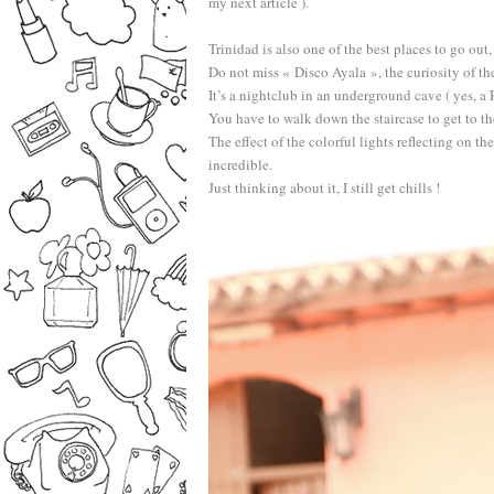
my next article ).
–
Trinidad is also one of the best places to go out,
Do not miss « Disco Ayala », the curiosity of the
It’s a nightclub in an underground cave ( yes, a
You have to walk down the staircase to get to the
The effect of the colorful lights reflecting on t
incredible.
Just thinking about it, I still get chills !