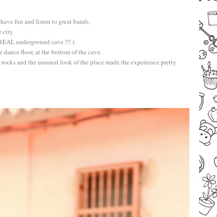
 have fun and listen to great bands.
 city.
 REAL underground cave !!! ).
 dance floor, at the bottom of the cave.
he rocks and the unusual look of the place made the experience pretty
–
–