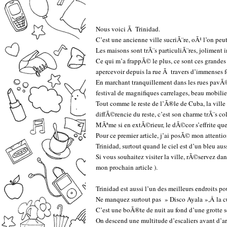
Nous voici Ã Trinidad.
C’est une ancienne ville sucriÃ¨re, oÃ¹ l’on peu
Les maisons sont trÃ¨s particuliÃ¨res, joliment 
Ce qui m’a frappÃ© le plus, ce sont ces grand
apercevoir depuis la rue Ã travers d’immenses f
En marchant tranquillement dans les rues pavÃ©
festival de magnifiques carrelages, beau mobilie
Tout comme le reste de l’Ã®le de Cuba, la ville
diffÃ©rencie du reste, c’est son charme trÃ¨s co
MÃªme si en extÃ©rieur, le dÃ©cor s’effrite qu
Pour ce premier article, j’ai posÃ© mon attentio
Trinidad, surtout quand le ciel est d’un bleu aus
Si vous souhaitez visiter la ville, rÃ©servez da
mon prochain article ).
–
Trinidad est aussi l’un des meilleurs endroits po
Ne manquez surtout pas » Disco Ayala »,Â la cu
C’est une boÃ®te de nuit au fond d’une grotte so
On descend une multitude d’escaliers avant d’ar