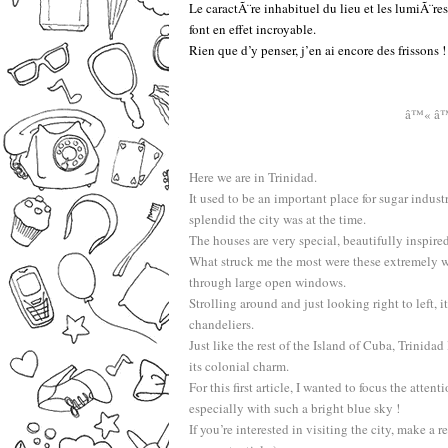
Le caractÃ¨re inhabituel du lieu et les lumiÃ¨r
font en effet incroyable.
Rien que d’y penser, j’en ai encore des frissons !
â™« â
Here we are in Trinidad.
It used to be an important place for sugar indust
splendid the city was at the time.
The houses are very special, beautifully inspire
What struck me the most were these extremely wel
through large open windows.
Strolling around and just looking right to left, i
chandeliers.
Just like the rest of the Island of Cuba, Trinidad 
its colonial charm.
For this first article, I wanted to focus the atte
especially with such a bright blue sky !
If you’re interested in visiting the city, make a r