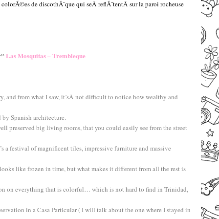
es colorÃ©es de discothÃ¨que qui seÂ reflÃ¨tentÂ sur la paroi rocheuse
–
–
Las Mosquitas – Trembleque
™ª
–
–
ry, and from what I saw, it’sÂ
not difficult to notice how wealthy and
d by Spanish architecture.
l preserved big living rooms, that you could easily see from the street
t’s a festival of magnificent tiles, impressive furniture and massive
looks like frozen in time, but what makes it different from all the rest is
ntion on everything that is colorful… which is not hard to find in Trinidad,
eservation in a Casa Particular ( I will talk about the one where I stayed in