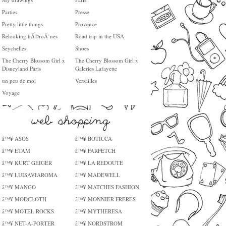
Parties
Presse
Pretty little things
Provence
Relooking hÃ©roÃ¯nes
Road trip in the USA
Seychelles
Shoes
The Cherry Blossom Girl x
The Cherry Blossom Girl x
Disneyland Paris
Galeries Lafayette
un peu de moi
Versailles
Voyage
â™¥ ASOS
â™¥ BOTICCA
â™¥ ETAM
â™¥ FARFETCH
â™¥ KURT GEIGER
â™¥ LA REDOUTE
â™¥ LUISAVIAROMA
â™¥ MADEWELL
â™¥ MANGO
â™¥ MATCHES FASHION
â™¥ MODCLOTH
â™¥ MONNIER FRERES
â™¥ MOTEL ROCKS
â™¥ MYTHERESA
â™¥ NET-A-PORTER
â™¥ NORDSTROM