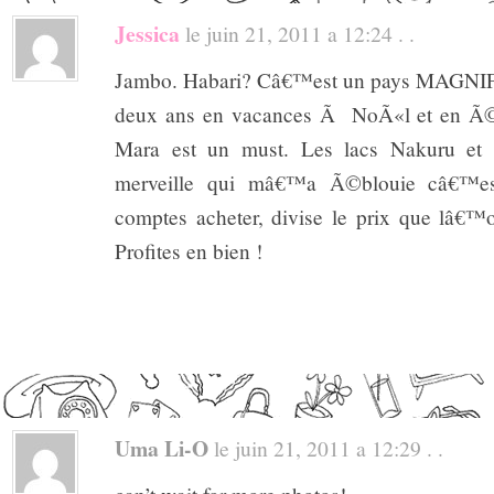
Jessica
le juin 21, 2011 a 12:24 . .
Jambo. Habari? Câ€™est un pays MAGNIF
deux ans en vacances Ã NoÃ«l et en Ã
Mara est un must. Les lacs Nakuru et 
merveille qui mâ€™a Ã©blouie câ€™e
comptes acheter, divise le prix que lâ
Profites en bien !
Uma Li-O
le juin 21, 2011 a 12:29 . .