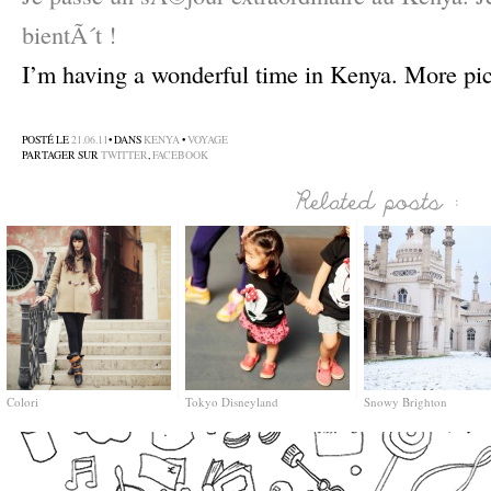
bientÃ´t !
I’m having a wonderful time in Kenya. More pic
–
POSTÉ LE
21.06.11
• DANS
KENYA
•
VOYAGE
PARTAGER SUR
TWITTER
,
FACEBOOK
Colori
Tokyo Disneyland
Snowy Brighton