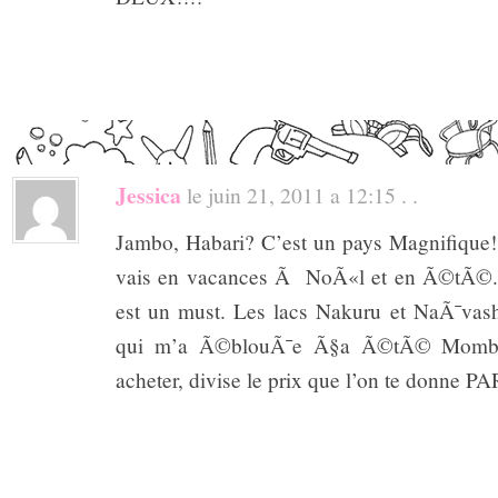
Jessica
le juin 21, 2011 a 12:15 . .
Jambo, Habari? C’est un pays Magnifique!
vais en vacances Ã NoÃ«l et en Ã©tÃ©.
est un must. Les lacs Nakuru et NaÃ¯vash
qui m’a Ã©blouÃ¯e Ã§a Ã©tÃ© Mombas
acheter, divise le prix que l’on te donne P