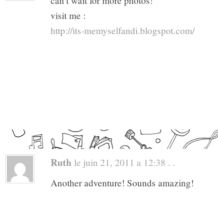
can’t wait for more photos!
visit me :
http://its-memyselfandi.blogspot.com/
Ruth
le juin 21, 2011 a 12:38 . .
Another adventure! Sounds amazing!