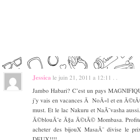
Jessica
le juin 21, 2011 a 12:11 . .
Jambo Habari? C’est un pays MAGNIFIQU
j’y vais en vacances Ã NoÃ«l et en Ã©tÃ
must. Et le lac Nakuru et NaÃ¯vasha aussi.
Ã©blouÃ¯e Ã§a Ã©tÃ© Mombasa. Profites-
acheter des bijouX MasaÃ¯ divise le pr
DEUX!!!!