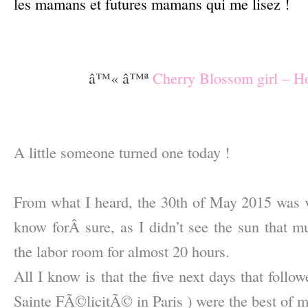
les mamans et futures mamans qui me lisez !
–
–
â™« â™ª
Cherry Blossom girl – H
–
–
A little someone turned one today !
–
From what I heard, the 30th of May 2015 was ve
know forÂ sure, as I didn’t see the sun that m
the labor room for almost 20 hours.
All I know is that the five next days that follo
Sainte FÃ©licitÃ© in Paris ) were the best of my