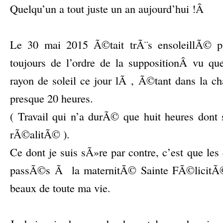
Quelqu’un a tout juste un an aujourd’hui !Â
–
Le 30 mai 2015 Ã©tait trÃ¨s ensoleillÃ© pa
toujours de l’ordre de la suppositionÂ vu qu
rayon de soleil ce jour lÃ , Ã©tant dans la ch
presque 20 heures.
( Travail qui n’a durÃ© que huit heures dont
rÃ©alitÃ© ).
Ce dont je suis sÃ»re par contre, c’est que les 
passÃ©s Ã la maternitÃ© Sainte FÃ©licitÃ
beaux de toute ma vie.
–