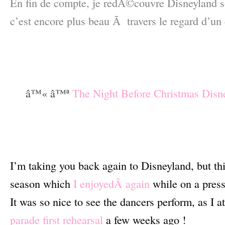
En fin de compte, je redÃ©couvre Disneyland s
c’est encore plus beau Ã travers le regard d’un 
–
–
–
â™« â™ª
The Night Before Christmas Disn
–
–
–
I’m taking you back again to Disneyland, but thi
season which
I enjoyedÂ again
while on a pres
It was so nice to see the dancers perform, as I 
parade first rehearsal
a few weeks ago !