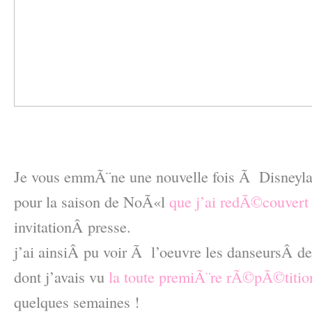
–
–
Je vous emmÃ¨ne une nouvelle fois Ã Disneyland
pour la saison de NoÃ«l
que j’ai redÃ©couvert
invitationÂ presse.
j’ai ainsiÂ pu voir Ã l’oeuvre les danseursÂ d
dont j’avais vu
la toute premiÃ¨re rÃ©pÃ©tition
quelques semaines !