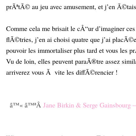
prÃªtÃ© au jeu avec amusement, et j’en Ã©tais 
–
Comme cela me brisait le cÅ“ur d’imaginer ces
flÃ©tries, j’en ai choisi quatre que j’ai placÃ©e
pouvoir les immortaliser plus tard et vous les p
Vu de loin, elles peuvent paraÃ®tre assez simil
arriverez vous Ã vite les diffÃ©rencier !
–
–
â™« â™ªÂ
Jane Birkin & Serge Gainsbourg
–
–