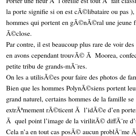
Porter une fleur Ã l’oreille est tout Ã fait cla
la porte signifie si on est cÃ©libataire ou pas )
hommes qui portent en gÃ©nÃ©ral une jeune fl
Ã©close.
Par contre, il est beaucoup plus rare de voir de
en avons cependant trouvÃ© Ã Moorea, confe
petite tribu de grands-mÃ¨res.
On les a utilisÃ©es pour faire des photos de fami
Bien que les hommes PolynÃ©siens portent leur
grand naturel, certains hommes de la famille s
extrÃªmement rÃ©ticent Ã l’idÃ©e d’en porter.
Ã quel point l’image de la virilitÃ© diffÃ¨re d’
Cela n’a en tout cas posÃ© aucun problÃ¨me 