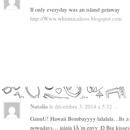
If only everyday was an island getaway
http://Www.whimsicalzoo.blogspot.com
Natalia
le décembre 3, 2014 a 5:32 . .
GauuU! Hawaii Bombayyyy lalalala…Its a q
nowadays… jajaja IÂ´m envy ;D Big kisse