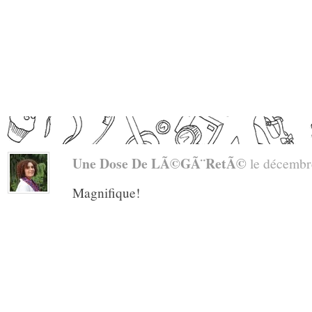
Une Dose De LÃ©gÃ¨retÃ©
le décembre
Magnifique!