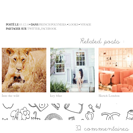
–
POSTÉ LE
03.12.14
• DANS
FRENCH POLYNESIA
•
LOOKS
•
VOYAGE
PARTAGER SUR
TWITTER
,
FACEBOOK
Into the wild
key blue
Sketch London