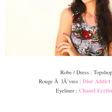
Â –
Robe / Dress : Topsho
Dior Addict
Rouge Ã lÃ¨vres :
Chanel Ecritu
Eyeliner :
–
–