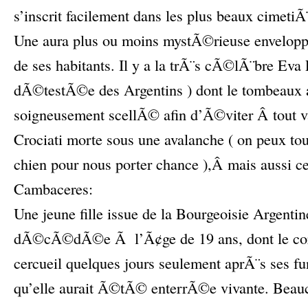
s’inscrit facilement dans les plus beaux cimeti
Une aura plus ou moins mystÃ©rieuse enveloppe
de ses habitants. Il y a la trÃ¨s cÃ©lÃ¨bre Ev
dÃ©testÃ©e des Argentins ) dont le tombeau
soigneusement scellÃ© afin d’Ã©viter Â tout v
Crociati morte sous une avalanche ( on peux to
chien pour nous porter chance ),Â mais aussi ce
Cambaceres:
Une jeune fille issue de la Bourgeoisie Arge
dÃ©cÃ©dÃ©e Ã l’Ã¢ge de 19 ans, dont le corp
cercueil quelques jours seulement aprÃ¨s ses fu
qu’elle aurait Ã©tÃ© enterrÃ©e vivante. Beauc