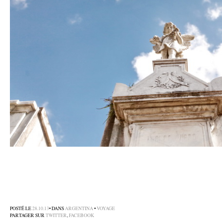
–
–
–
POSTÉ LE
28.10.13
• DANS
ARGENTINA
•
VOYAGE
PARTAGER SUR
TWITTER
,
FACEBOOK