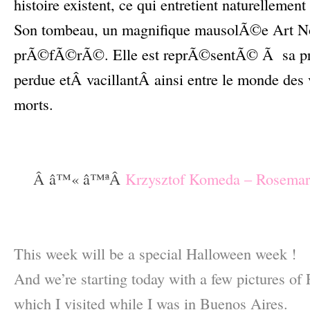
histoire existent, ce qui entretient naturellemen
Son tombeau, un magnifique mausolÃ©e Art No
prÃ©fÃ©rÃ©. Elle est reprÃ©sentÃ© Ã sa pr
perdue etÂ vacillantÂ ainsi entre le monde des 
morts.
–
–
Â â™« â™ªÂ
Krzysztof Komeda – Rosemary’
–
–
This week will be a special Halloween week !
And we’re starting today with a few pictures of
which I visited while I was in Buenos Aires.