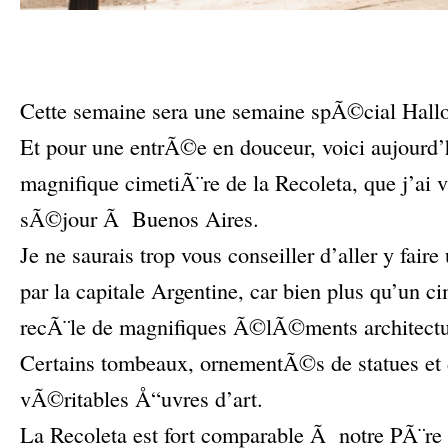
–
–
Cette semaine sera une semaine spÃ©cial Hall
Et pour une entrÃ©e en douceur, voici aujourd’
magnifique cimetiÃ¨re de la Recoleta, que j’ai 
sÃ©jour Ã Buenos Aires.
Je ne saurais trop vous conseiller d’aller y faire
par la capitale Argentine, car bien plus qu’un ci
recÃ¨le de magnifiques Ã©lÃ©ments architectu
Certains tombeaux, ornementÃ©s de statues et d
vÃ©ritables Å“uvres d’art.
La Recoleta est fort comparable Ã notre PÃ¨re