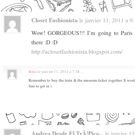
Closet Fashionista
le janvier 11, 2011 a 9:1
Wow! GORGEOUS!!! I’m going to Paris i
there :D :D
http://aclosetfashionista.blogspot.com/
Russ
le janvier 11, 2011 a 7:38 . .
Remember to buy the train & the museum ticket together. It woul
line to get in )
Andrea Desde El TrÃ³pico...
le janvier 11