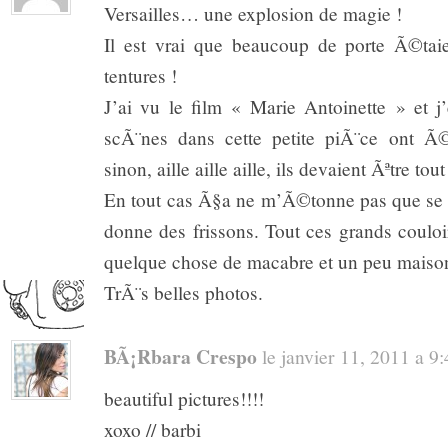
Versailles… une explosion de magie !
Il est vrai que beaucoup de porte Ã©tai
tentures !
J’ai vu le film « Marie Antoinette » et 
scÃ¨nes dans cette petite piÃ¨ce ont 
sinon, aille aille aille, ils devaient Ãªtre tou
En tout cas Ã§a ne m’Ã©tonne pas que se 
donne des frissons. Tout ces grands couloi
quelque chose de macabre et un peu maiso
TrÃ¨s belles photos.
BÃ¡rbara Crespo
le janvier 11, 2011 a 9:4
beautiful pictures!!!!
xoxo // barbi