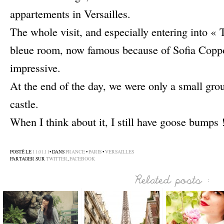
appartements in Versailles.
The whole visit, and especially entering into «
bleue room, now famous because of Sofia Coppo
impressive.
At the end of the day, we were only a small gro
castle.
When I think about it, I still have goose bumps 
–
POSTÉ LE
11.01.11
• DANS
FRANCE
•
PARIS
•
VERSAILLES
PARTAGER SUR
TWITTER
,
FACEBOOK