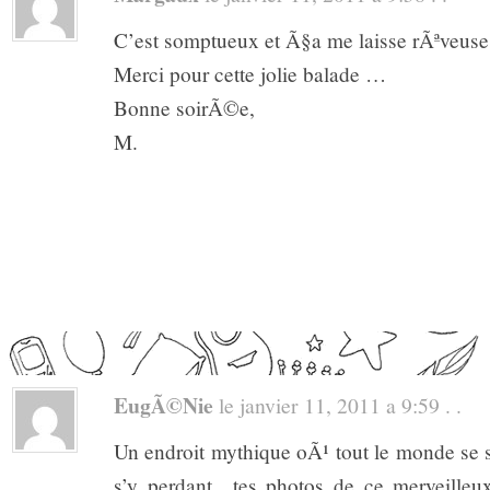
C’est somptueux et Ã§a me laisse rÃªveus
Merci pour cette jolie balade …
Bonne soirÃ©e,
M.
EugÃ©nie
le janvier 11, 2011 a 9:59 . .
Un endroit mythique oÃ¹ tout le monde se 
s’y perdant…tes photos de ce merveilleu