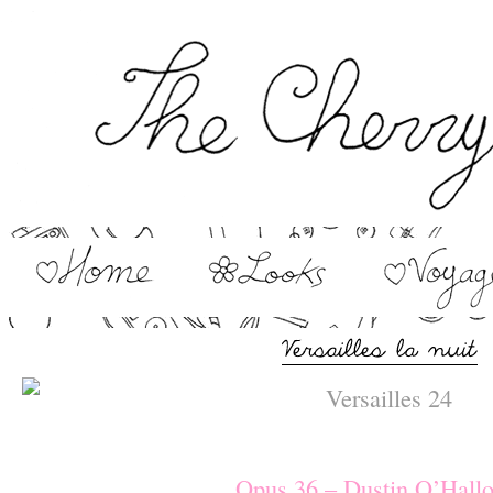
–
Opus 36 – Dustin O’Hallo