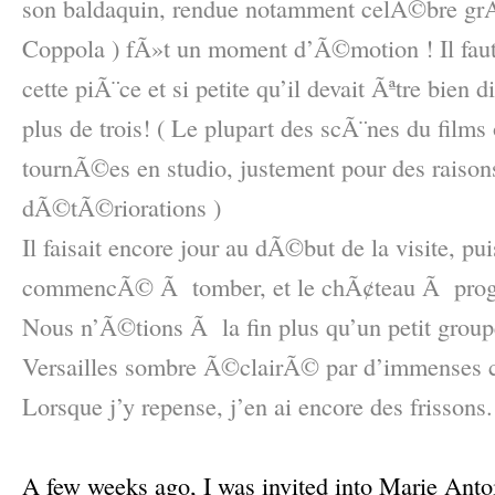
son baldaquin, rendue notamment celÃ©bre grÃ
Coppola ) fÃ»t un moment d’Ã©motion ! Il fau
cette piÃ¨ce et si petite qu’il devait Ãªtre bien d
plus de trois! ( Le plupart des scÃ¨nes du film
tournÃ©es en studio, justement pour des raisons
dÃ©tÃ©riorations )
Il faisait encore jour au dÃ©but de la visite, pu
commencÃ© Ã tomber, et le chÃ¢teau Ã progre
Nous n’Ã©tions Ã la fin plus qu’un petit grou
Versailles sombre Ã©clairÃ© par d’immenses c
Lorsque j’y repense, j’en ai encore des frissons.
–
A few weeks ago, I was invited into Marie Antoi