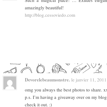
Such a magical place! … Exudes elegan
amazingly beautiful!
http://blog.cessoviedo.com
Devorelebeaumonstre.
le janvier 11, 2011 
omg you always the best photos to share. x
p.s. I’m having a giveaway over on my blog fo
check it out. :)