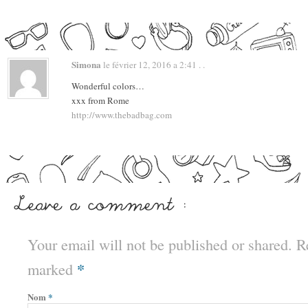
Simona
le février 12, 2016 a 2:41 . .
Wonderful colors…
xxx from Rome
http://www.thebadbag.com
Your email will not be published or shared. Re
*
marked
Nom
*