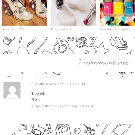
Acide acidulÃ©
Pretty and new
New things for spring
Camille
le février 5, 2016 a 8:00 . .
Trop joli
Xoxo
http://fashionbackyard.blogspot.co.uk