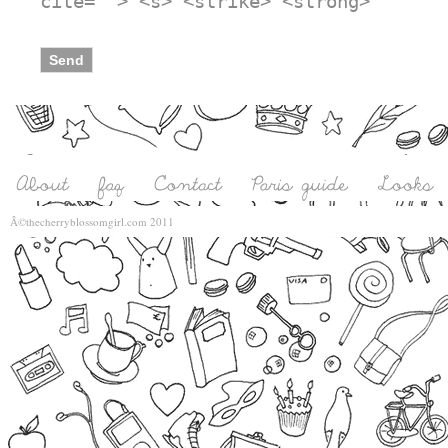
cite=""> <s> <strike> <strong>
Â©thecherryblossomgirl.com 2011