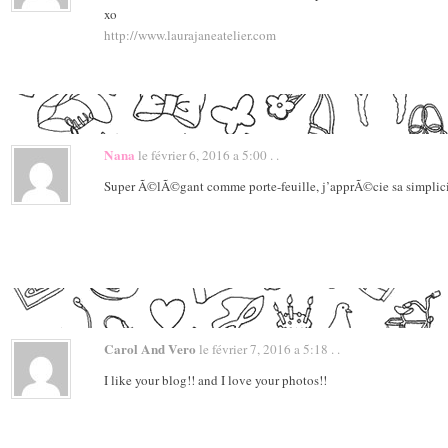
xo
http://www.laurajaneatelier.com
Nana
le février 6, 2016 a 5:00 . .
Super Ã©lÃ©gant comme porte-feuille, j’apprÃ©cie sa simplic
Carol And Vero
le février 7, 2016 a 5:18 . .
I like your blog!! and I love your photos!!