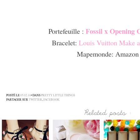
–
–
Fossil x Opening
Portefeuille :
Bracelet:
Louis Vuitton Make a
Mapemonde: Amazon
–
–
–
POSTÉ LE
05.02.16
• DANS
PRETTY LITTLE THINGS
PARTAGER SUR
TWITTER
,
FACEBOOK