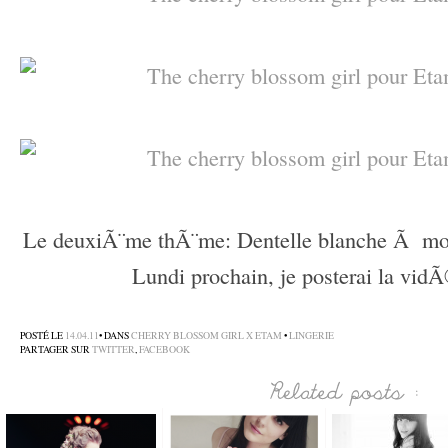
–
–
–
Le deuxiÃ¨me thÃ¨me: Dentelle blanche Ã motif
Lundi prochain, je posterai la vid
–
POSTÉ LE
14.04.11
• DANS
CHERRY BLOSSOM GIRL X ETAM
•
LINGERIE
PARTAGER SUR
TWITTER
,
FACEBOOK