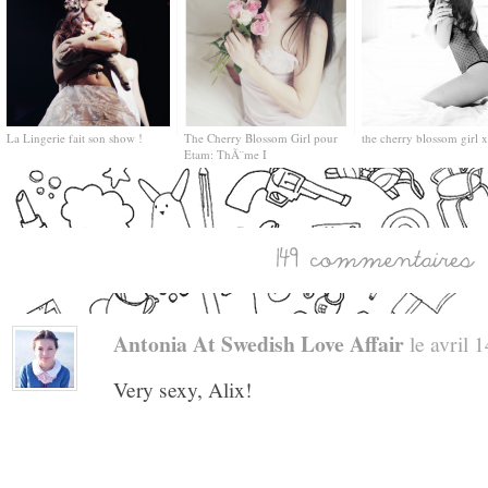
La Lingerie fait son show !
The Cherry Blossom Girl pour
the cherry blossom girl 
Etam: ThÃ¨me I
Antonia At Swedish Love Affair
le avril 1
Very sexy, Alix!