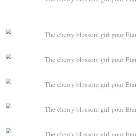
–
–
–
–
–