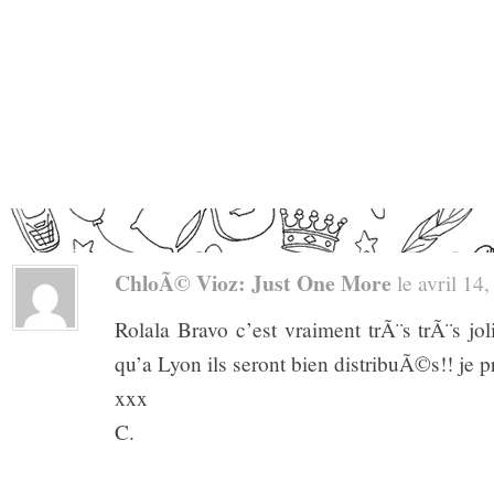
ChloÃ© Vioz: Just One More
le avril 14,
Rolala Bravo c’est vraiment trÃ¨s trÃ¨s jol
qu’a Lyon ils seront bien distribuÃ©s!! je p
xxx
C.