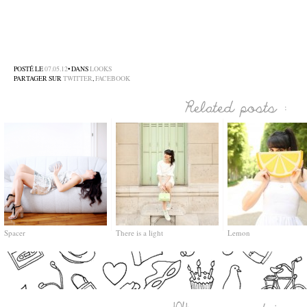
–
–
–
POSTÉ LE
07.05.12
• DANS
LOOKS
PARTAGER SUR
TWITTER
,
FACEBOOK
Spacer
There is a light
Lemon