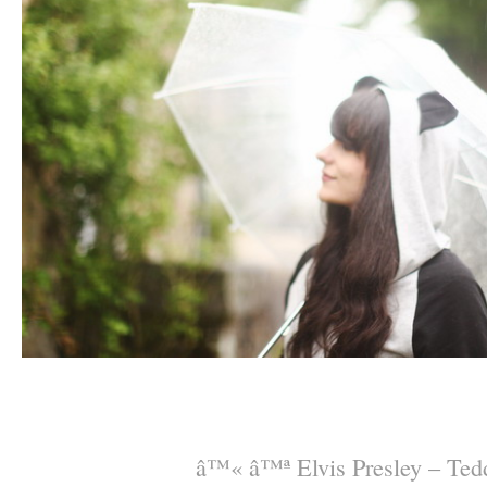
–
–
â™« â™ª
Elvis Presley – Ted