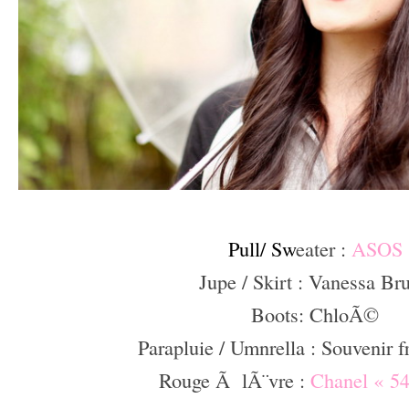
–
Pull/ Sw
eater :
ASOS
Jupe / Skirt : Vanessa Br
Boots: ChloÃ©
Parapluie / Umnrella : Souvenir 
Rouge Ã lÃ¨vre :
Chanel « 5