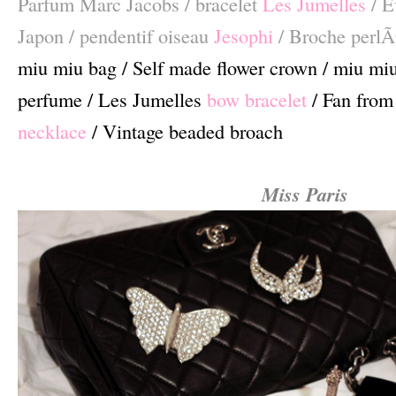
Parfum Marc Jacobs / bracelet
Les Jumelles
/ 
Japon / pendentif oiseau
Jesophi
/ Broche perlÃ
miu miu bag / Self made flower crown / miu mi
perfume /
Les Jumelles
bow bracelet
/ Fan from
necklace
/ Vintage beaded broach
–
Miss Paris