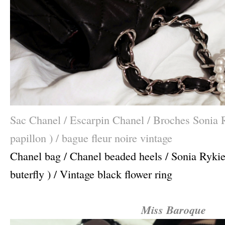
Sac Chanel / Escarpin Chanel / Broches Sonia R
papillon ) / bague fleur noire vintage
Chanel bag / Chanel beaded heels / Sonia Rykie
buterfly ) / Vintage black flower ring
–
Miss Baroque