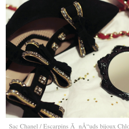
Sac Chanel / Escarpins Ã nÅ“uds bijoux Chlo