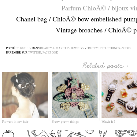
Parfum ChloÃ© / bijoux vi
Chanel bag / ChloÃ© bow embelished pumps
Vintage broaches / ChloÃ© 
–
POSTÉ LE
10.01.10
• DANS
BEAUTY & MAKE UP
•
JEWELRY
•
PRETTY LITTLE THINGS
•
SHOES
PARTAGER SUR
TWITTER
,
FACEBOOK
Flowers in my hair
Pretty pretty things
Watch it !