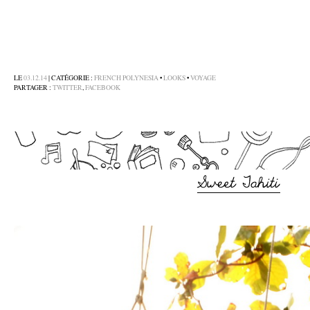
–
–
LE
03.12.14
| CATÉGORIE :
FRENCH POLYNESIA
•
LOOKS
•
VOYAGE
PARTAGER :
TWITTER
,
FACEBOOK
–