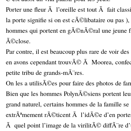
Porter une fleur Ã l’oreille est tout Ã fait cla
la porte signifie si on est cÃ©libataire ou pas )
hommes qui portent en gÃ©nÃ©ral une jeune fl
Ã©close.
Par contre, il est beaucoup plus rare de voir de
en avons cependant trouvÃ© Ã Moorea, confe
petite tribu de grands-mÃ¨res.
On les a utilisÃ©es pour faire des photos de fami
Bien que les hommes PolynÃ©siens portent leur
grand naturel, certains hommes de la famille s
extrÃªmement rÃ©ticent Ã l’idÃ©e d’en porter.
Ã quel point l’image de la virilitÃ© diffÃ¨re d’