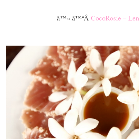
–
â™« â™ªÂ
CocoRosie – Le
–
–