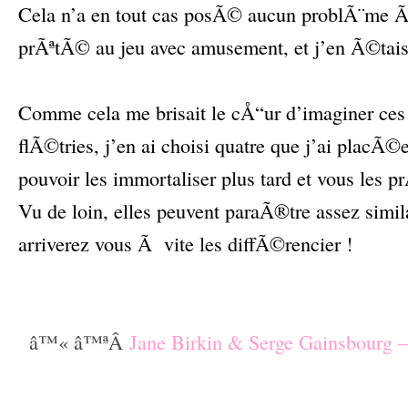
Cela n’a en tout cas posÃ© aucun problÃ¨me 
prÃªtÃ© au jeu avec amusement, et j’en Ã©tais 
–
Comme cela me brisait le cÅ“ur d’imaginer ces
flÃ©tries, j’en ai choisi quatre que j’ai placÃ©e
pouvoir les immortaliser plus tard et vous les p
Vu de loin, elles peuvent paraÃ®tre assez simil
arriverez vous Ã vite les diffÃ©rencier !
–
–
â™« â™ªÂ
Jane Birkin & Serge Gainsbourg
–
–