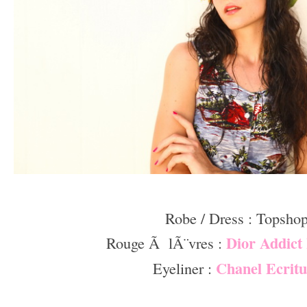
Â –
Robe / Dress : Topsho
Dior Addict
Rouge Ã lÃ¨vres :
Chanel Ecritu
Eyeliner :
–