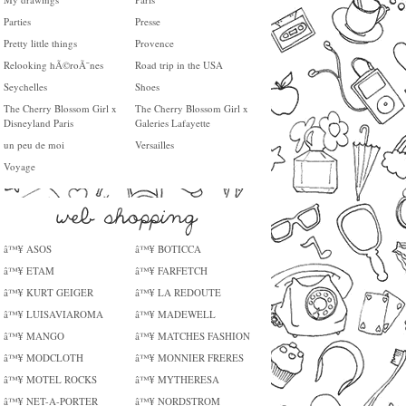
Parties
Presse
Pretty little things
Provence
Relooking hÃ©roÃ¯nes
Road trip in the USA
Seychelles
Shoes
The Cherry Blossom Girl x
The Cherry Blossom Girl x
Disneyland Paris
Galeries Lafayette
un peu de moi
Versailles
Voyage
â™¥ ASOS
â™¥ BOTICCA
â™¥ ETAM
â™¥ FARFETCH
â™¥ KURT GEIGER
â™¥ LA REDOUTE
â™¥ LUISAVIAROMA
â™¥ MADEWELL
â™¥ MANGO
â™¥ MATCHES FASHION
â™¥ MODCLOTH
â™¥ MONNIER FRERES
â™¥ MOTEL ROCKS
â™¥ MYTHERESA
â™¥ NET-A-PORTER
â™¥ NORDSTROM