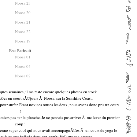
Eres Bathsuit
lques semaines, il me reste encore quelques photos en stock.
©es un court sÃ©jours Ã Noosa, sur la Sunshine Coast.
our surfer. Etant novices toutes les deux, nous avons donc pris un cours
!
iers pas sur la planche. Je ne pensais pas arriver Ã me lever du premier
coup !
lienne super cool qui nous avait accompagnÃ©es Ã un cours de yoga le
s faire une ballade dans son combi Volkswagen orange.