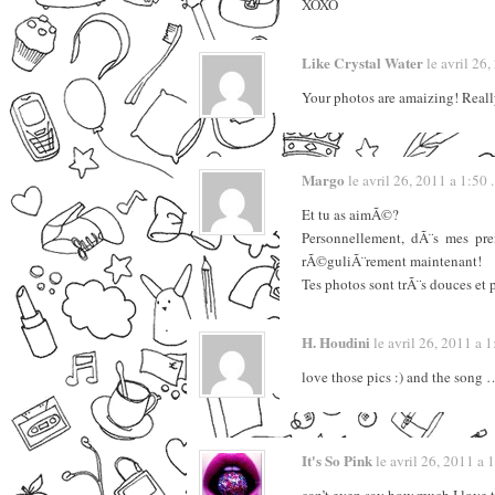
XOXO
Like Crystal Water
le avril 26,
Your photos are amaizing! Really
Margo
le avril 26, 2011 a 1:50 . 
Et tu as aimÃ©?
Personnellement, dÃ¨s mes pre
rÃ©guliÃ¨rement maintenant!
Tes photos sont trÃ¨s douces et 
H. Houdini
le avril 26, 2011 a 1:
love those pics :) and the song 
It's So Pink
le avril 26, 2011 a 1: