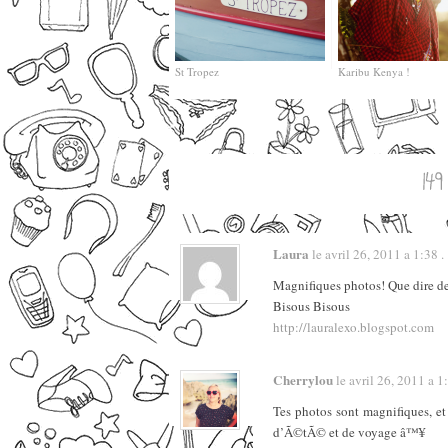
St Tropez
Karibu Kenya !
Laura
le avril 26, 2011 a 1:38 . 
Magnifiques photos! Que dire de
Bisous Bisous
http://lauralexo.blogspot.com
Cherrylou
le avril 26, 2011 a 1:
Tes photos sont magnifiques, et 
d’Ã©tÃ© et de voyage â™¥