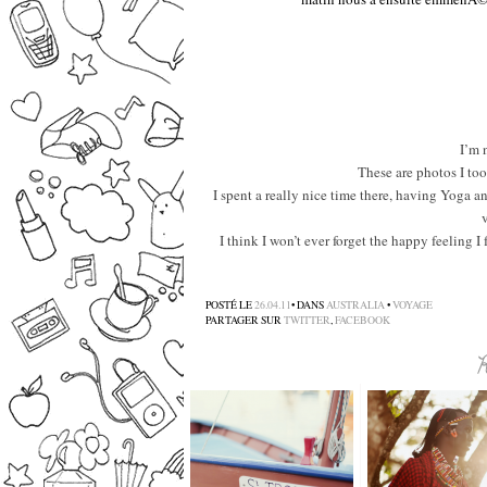
–
I’m 
These are photos I to
I spent a really nice time there, having Yoga a
I think I won’t ever forget the happy feeling I
POSTÉ LE
26.04.11
• DANS
AUSTRALIA
•
VOYAGE
PARTAGER SUR
TWITTER
,
FACEBOOK