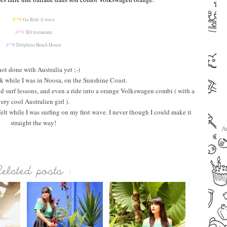
–
â™¥
Go Ride A wave
â™¥
XO restaurant
â™¥
Dolphins Beach House
not done with Australia yet ;-)
ok while I was in Noosa, on the Sunshine Coast.
nd surf lessons, and even a ride into a orange Volkswagen combi ( with a
very cool Australien girl ).
 felt while I was surfing on my first wave. I never though I could make it
straight the way!
A