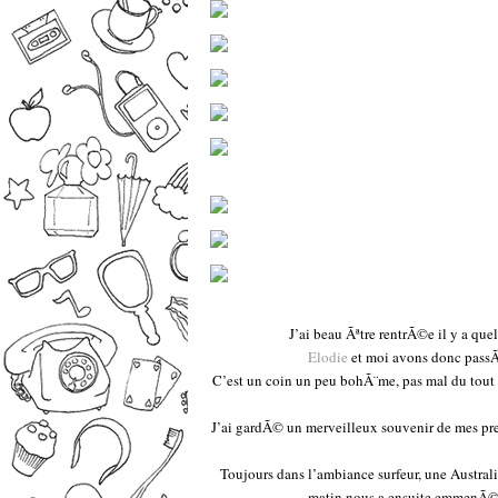
–
J’ai beau Ãªtre rentrÃ©e il y a que
Elodie
et moi avons donc passÃ
C’est un coin un peu bohÃ¨me, pas mal du tout p
J’ai gardÃ© un merveilleux souvenir de mes prem
Toujours dans l’ambiance surfeur, une Austra
matin nous a ensuite emmenÃ©e