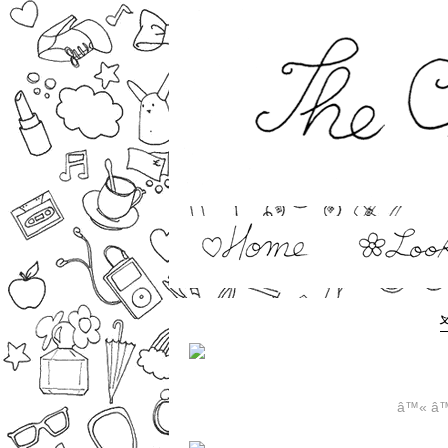
â™«
â