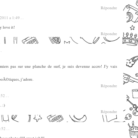
Répondre
 2011 a 1:49 . .
 love it!
Répondre
.
miers pas sur une planche de surf, je suis devenue accro! J’y vais
poÃ©tiques, j’adore.
Répondre
52 . .
… :)
Répondre
52 . .