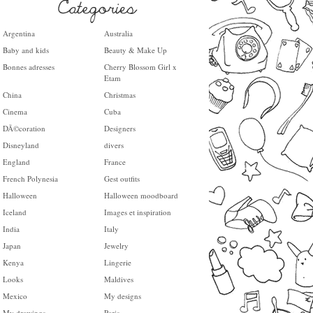
Argentina
Australia
Baby and kids
Beauty & Make Up
Bonnes adresses
Cherry Blossom Girl x
Etam
China
Christmas
Cinema
Cuba
DÃ©coration
Designers
Disneyland
divers
England
France
French Polynesia
Gest outfits
Halloween
Halloween moodboard
Iceland
Images et inspiration
India
Italy
Japan
Jewelry
Kenya
Lingerie
Looks
Maldives
Mexico
My designs
My drawings
Paris