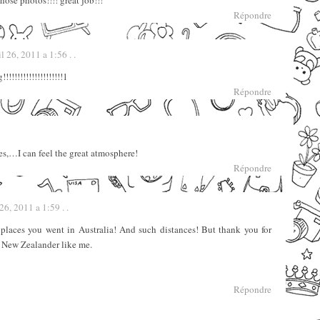
hose photos!!!! great job!!!
Répondre
il 26, 2011 a 1:56 . .
!!!!!!!!!!!!!!!!!!!1
Répondre
s,…I can feel the great atmosphere!
Répondre
 26, 2011 a 1:59 . .
 places you went in Australia! And such distances! But thank you for
a New Zealander like me.
Répondre