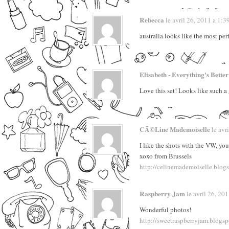
Rebecca
le avril 26, 2011 a 1:39 
australia looks like the most per
Elisabeth - Everything's Bette
Love this set! Looks like such a 
CÃ©line Mademoiselle
le avri
I like the shots with the VW, you
xoxo from Brussels
http://celinemademoiselle.blog
Raspberry Jam
le avril 26, 2011
Wonderful photos!
http://sweetraspberryjam.blogs