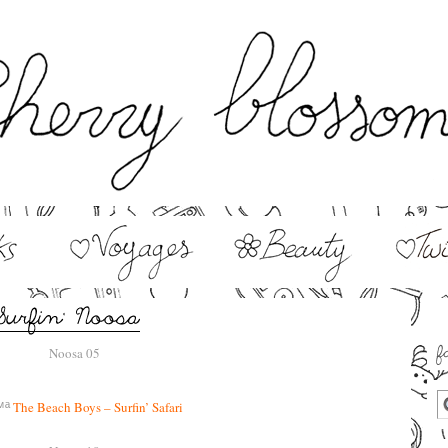
–
The Beach Boys – Surfin’ Safari
™ª
–