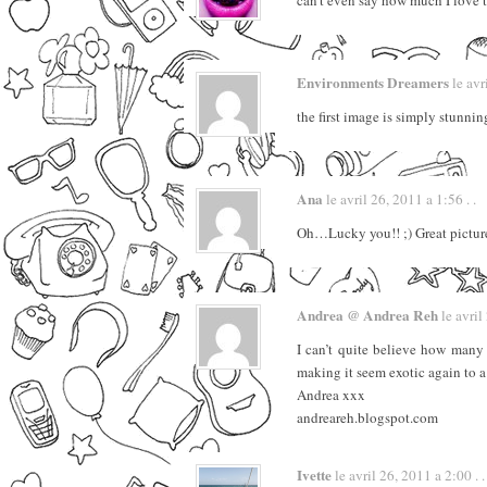
can’t even say how much I love t
Environments Dreamers
le avr
the first image is simply stunning!!
Ana
le avril 26, 2011 a 1:56 . .
Oh…Lucky you!! ;) Great picture
Andrea @ Andrea Reh
le avril
I can’t quite believe how many
making it seem exotic again to 
Andrea xxx
andreareh.blogspot.com
Ivette
le avril 26, 2011 a 2:00 . .