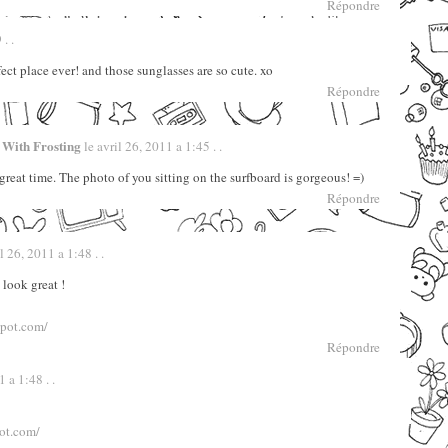
Répondre
. .
fect place ever! and those sunglasses are so cute. xo
Répondre
r With Frosting
le avril 26, 2011 a 1:45 . .
great time. The photo of you sitting on the surfboard is gorgeous! =)
Répondre
l 26, 2011 a 1:48 . .
 look great !
spot.com/
Répondre
 a 1:48 . .
pot.com/