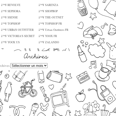
â™¥ REVOLVE
â™¥ SARENZA
â™¥ SEPHORA
â™¥ SHOPBOP
â™¥ SSENSE
â™¥ THE-OUTNET
â™¥ TOPSHOP
â™¥ TOPSHOP FR
â™¥ URBAN OUTFITTER
â™¥ Urban Outfitters FR
â™¥ VICTORIA'S SECRET
â™¥ YOOX FR
â™¥ YOOX US
â™¥ ZALANDO
rchives