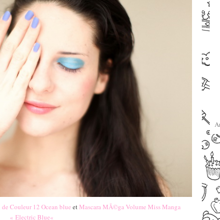
A
 de Couleur 12 Ocean blue
et
Mascara MÃ©ga Volume Miss Manga
« Electric Blue
«