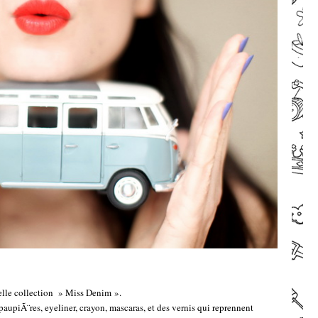
–
–
elle collection » Miss Denim ».
piÃ¨res, eyeliner, crayon, mascaras, et des vernis qui reprennent