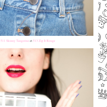
e
511 Skinny Tangerine
et
513 Zip It Rouge
–