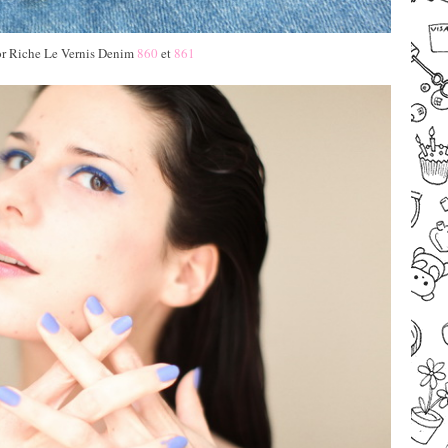
or Riche Le Vernis Denim
860
et
861