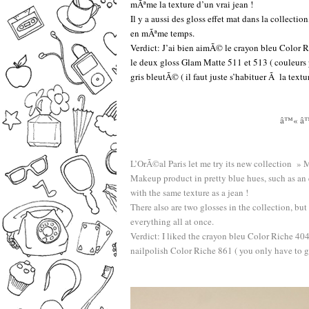
mÃªme la texture d’un vrai jean !
Il y a aussi des gloss effet mat dans la collectio
en mÃªme temps.
Verdict: J’ai bien aimÃ© le crayon bleu Color Ric
le deux gloss Glam Matte 511 et 513 ( couleurs 
gris bleutÃ© ( il faut juste s’habituer Ã la text
â™« â
L’OrÃ©al Paris let me try its new collection » 
Makeup product in pretty blue hues, such as an 
with the same texture as a jean !
There also are two glosses in the collection, but
everything all at once.
Verdict: I liked the crayon bleu Color Riche 404
nailpolish Color Riche 861 ( you only have to g