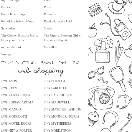
Parties
Presse
Pretty little things
Provence
Relooking hÃ©roÃ¯nes
Road trip in the USA
Seychelles
Shoes
The Cherry Blossom Girl x
The Cherry Blossom Girl x
Disneyland Paris
Galeries Lafayette
un peu de moi
Versailles
Voyage
â™¥ ASOS
â™¥ BOTICCA
â™¥ ETAM
â™¥ FARFETCH
â™¥ KURT GEIGER
â™¥ LA REDOUTE
â™¥ LUISAVIAROMA
â™¥ MADEWELL
â™¥ MANGO
â™¥ MATCHES FASHION
â™¥ MODCLOTH
â™¥ MONNIER FRERES
â™¥ MOTEL ROCKS
â™¥ MYTHERESA
â™¥ NET-A-PORTER
â™¥ NORDSTROM