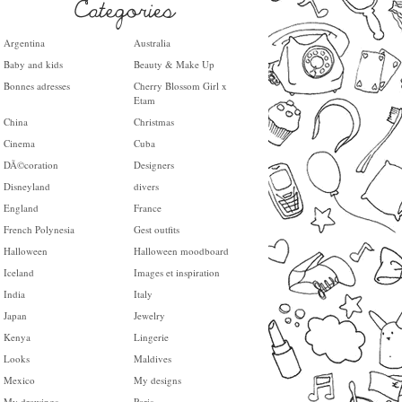
Argentina
Australia
Baby and kids
Beauty & Make Up
Bonnes adresses
Cherry Blossom Girl x
Etam
China
Christmas
Cinema
Cuba
DÃ©coration
Designers
Disneyland
divers
England
France
French Polynesia
Gest outfits
Halloween
Halloween moodboard
Iceland
Images et inspiration
India
Italy
Japan
Jewelry
Kenya
Lingerie
Looks
Maldives
Mexico
My designs
My drawings
Paris