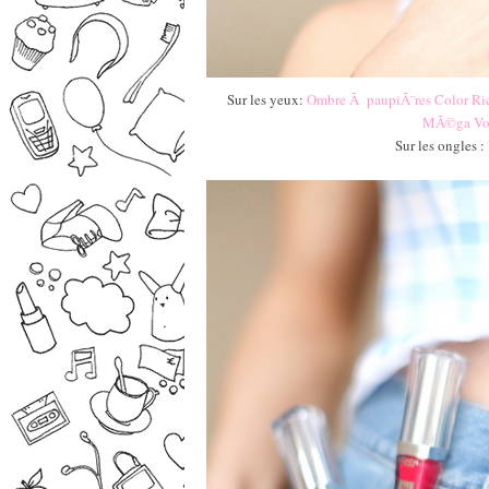
Sur les yeux:
Ombre Ã paupiÃ¨res Color Ri
MÃ©ga Vol
Sur les ongles :