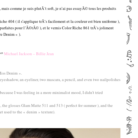
n, mais comme je suis plutÃ´t soft, je n’ai pas essayÃ© tous les produits
he 404 ( il s’applique trÃ¨s facilement et la couleur est bien uniforme ),
parfaites pour l’Ã©tÃ© ), et le vernis Color Riche 861 trÃ¨s joliment
ure Denim « ).
–
–
™ª
Michael Jackson – Billie Jean
–
–
Miss Denim ».
eyeshadow, an eyeliner, two mascara, a pencil, and even two nailpolishes
 because I was feeling in a more minimalist mood, I didn’t tried
, the glosses Glam Matte 511 and 513 ( perfect for summer ), and the
et used to the « denim » texture).
–
–