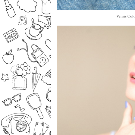
Vernis Col
–