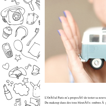
L’OrÃ©al Paris m’a proposÃ© de tester sa nouv
Du makeup dans des tons bleutÃ©s: ombres Ã pau