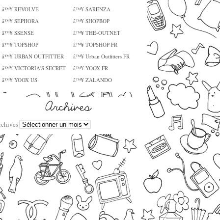
â™¥ REVOLVE
â™¥ SARENZA
â™¥ SEPHORA
â™¥ SHOPBOP
â™¥ SSENSE
â™¥ THE-OUTNET
â™¥ TOPSHOP
â™¥ TOPSHOP FR
â™¥ URBAN OUTFITTER
â™¥ Urban Outfitters FR
â™¥ VICTORIA'S SECRET
â™¥ YOOX FR
â™¥ YOOX US
â™¥ ZALANDO
rchives