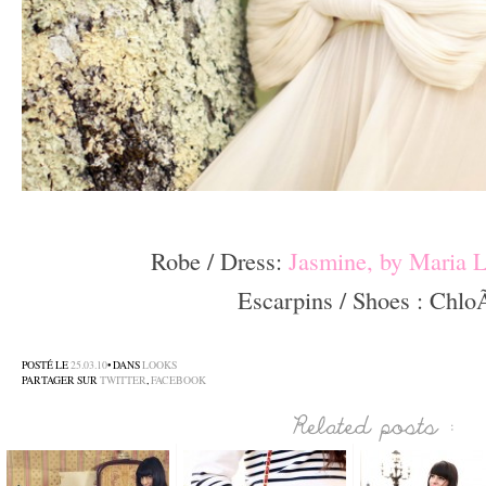
–
Robe / Dress:
Jasmine, by Maria 
Escarpins / Shoes : Chl
–
POSTÉ LE
25.03.10
• DANS
LOOKS
PARTAGER SUR
TWITTER
,
FACEBOOK