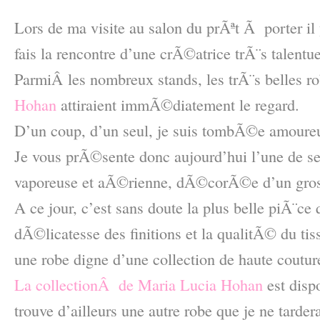
–
Lors de ma visite au salon du prÃªt Ã porter il 
fais la rencontre d’une crÃ©atrice trÃ¨s talentu
ParmiÂ les nombreux stands, les trÃ¨s belles r
Hohan
attiraient immÃ©diatement le regard.
D’un coup, d’un seul, je suis tombÃ©e amoure
Je vous prÃ©sente donc aujourd’hui l’une de s
vaporeuse et aÃ©rienne, dÃ©corÃ©e d’un gro
A ce jour, c’est sans doute la plus belle piÃ¨ce
dÃ©licatesse des finitions et la qualitÃ© du ti
une robe digne d’une collection de haute coutur
La collectionÂ de Maria Lucia Hohan
est dis
trouve d’ailleurs une autre robe que je ne tarde