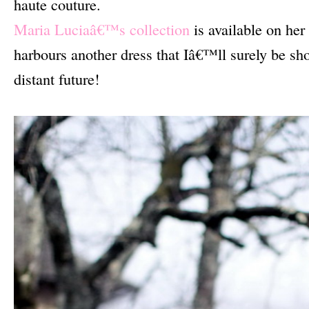
haute couture.
Maria Luciaâ€™s collection
is available on her
harbours another dress that Iâ€™ll surely be sh
distant future!
–