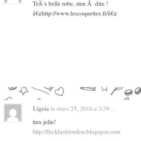
TrÃ¨s belle robe, rien Ã dire !
â€¢http://www.lescoquettes.fr/â€¢
Ligeia
le mars 25, 2010 a 3:39 . .
tres jolie!
http://fuckfashionfear.blogspot.com