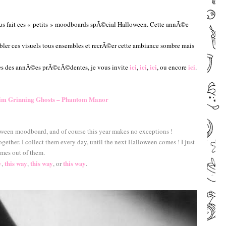
vous fait ces « petits » moodboards spÃ©cial Halloween. Cette annÃ©e
bler ces visuels tous ensembles et recrÃ©er cette ambiance sombre mais
ici
ici
ici
ici
ges des annÃ©es prÃ©cÃ©dentes, je vous invite
,
,
, ou encore
.
–
–
im Grinning Ghosts – Phantom Manor
–
–
lloween moodboard, and of course this year makes no exceptions !
together. I collect them every day, until the next Halloween comes ! I just
omes out of them.
y
this way
this way
this way
,
,
, or
.
–
–