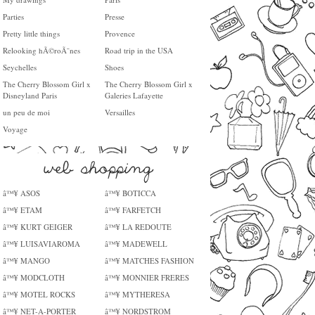
Parties
Presse
Pretty little things
Provence
Relooking hÃ©roÃ¯nes
Road trip in the USA
Seychelles
Shoes
The Cherry Blossom Girl x
The Cherry Blossom Girl x
Disneyland Paris
Galeries Lafayette
un peu de moi
Versailles
Voyage
â™¥ ASOS
â™¥ BOTICCA
â™¥ ETAM
â™¥ FARFETCH
â™¥ KURT GEIGER
â™¥ LA REDOUTE
â™¥ LUISAVIAROMA
â™¥ MADEWELL
â™¥ MANGO
â™¥ MATCHES FASHION
â™¥ MODCLOTH
â™¥ MONNIER FRERES
â™¥ MOTEL ROCKS
â™¥ MYTHERESA
â™¥ NET-A-PORTER
â™¥ NORDSTROM