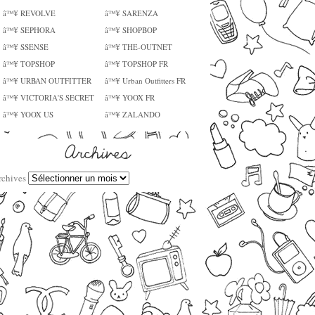
â™¥ REVOLVE
â™¥ SARENZA
â™¥ SEPHORA
â™¥ SHOPBOP
â™¥ SSENSE
â™¥ THE-OUTNET
â™¥ TOPSHOP
â™¥ TOPSHOP FR
â™¥ URBAN OUTFITTER
â™¥ Urban Outfitters FR
â™¥ VICTORIA'S SECRET
â™¥ YOOX FR
â™¥ YOOX US
â™¥ ZALANDO
rchives