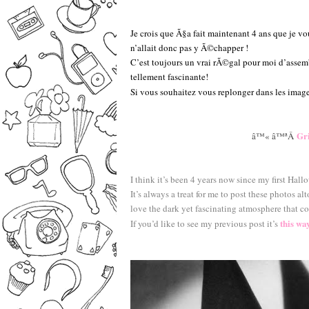
–
–
Je crois que Ã§a fait maintenant 4 ans que je 
n’allait donc pas y Ã©chapper !
C’est toujours un vrai rÃ©gal pour moi d’assem
tellement fascinante!
Si vous souhaitez vous replonger dans les ima
Gr
â™« â™ªÂ
I think it’s been 4 years now since my first Ha
It’s always a treat for me to post these photos al
love the dark yet fascinating atmosphere that c
this wa
If you’d like to see my previous post it’s