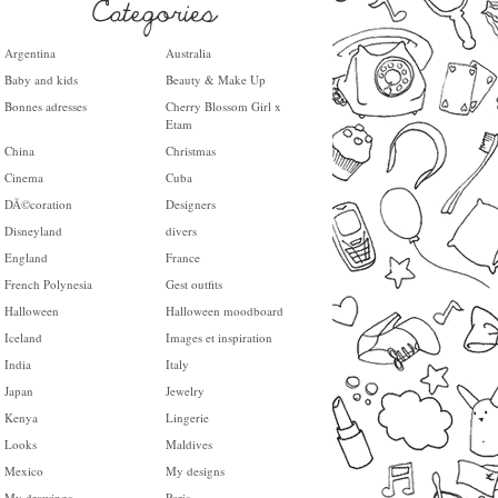
Argentina
Australia
Baby and kids
Beauty & Make Up
Bonnes adresses
Cherry Blossom Girl x
Etam
China
Christmas
Cinema
Cuba
DÃ©coration
Designers
Disneyland
divers
England
France
French Polynesia
Gest outfits
Halloween
Halloween moodboard
Iceland
Images et inspiration
India
Italy
Japan
Jewelry
Kenya
Lingerie
Looks
Maldives
Mexico
My designs
My drawings
Paris