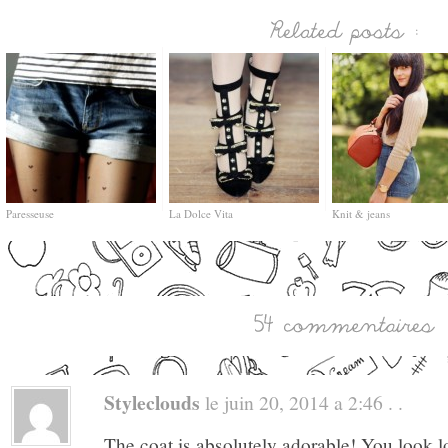
Paresseuse
La Dolce Vita
Knit & jeans
Styleclouds
le juin 20, 2014 a 2:46 . .
The coat is absolutely adorable! You look lo