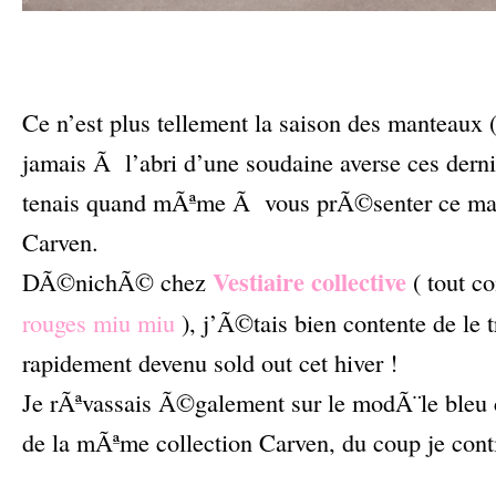
–
–
Ce n’est plus tellement la saison des manteaux (
jamais Ã l’abri d’une soudaine averse ces derni
tenais quand mÃªme Ã vous prÃ©senter ce man
Carven.
Vestiaire collective
DÃ©nichÃ© chez
( tout 
rouges miu miu
), j’Ã©tais bien contente de le t
rapidement devenu sold out cet hiver !
Je rÃªvassais Ã©galement sur le modÃ¨le bleu c
de la mÃªme collection Carven, du coup je cont
–