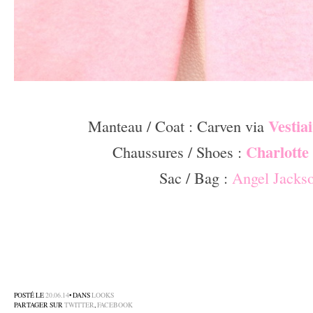
–
Vestiai
Manteau / Coat : Carven via
Charlotte
Chaussures / Shoes :
Sac / Bag :
Angel Jacks
–
–
–
POSTÉ LE
20.06.14
• DANS
LOOKS
PARTAGER SUR
TWITTER
,
FACEBOOK