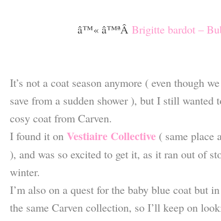
–
â™« â™ªÂ
Brigitte bardot – B
–
–
It’s not a coat season anymore ( even though we
save from a sudden shower ), but I still wanted t
cosy coat from Carven.
Vestiaire Collective
I found it on
( same place 
), and was so excited to get it, as it ran out of st
winter.
I’m also on a quest for the baby blue coat but in
the same Carven collection, so I’ll keep on look