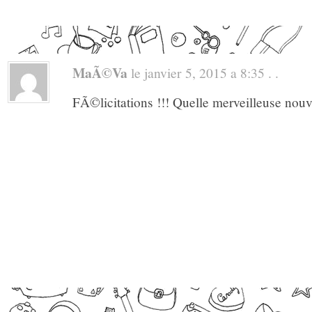
MaÃ©va
le janvier 5, 2015 a 8:35 . .
FÃ©licitations !!! Quelle merveilleuse nouve