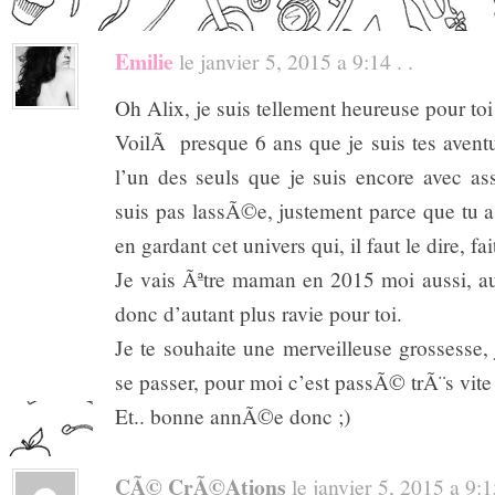
Emilie
le janvier 5, 2015 a 9:14 . .
Oh Alix, je suis tellement heureuse pour toi
VoilÃ presque 6 ans que je suis tes aventur
l’un des seuls que je suis encore avec a
suis pas lassÃ©e, justement parce que tu a
en gardant cet univers qui, il faut le dire, fa
Je vais Ãªtre maman en 2015 moi aussi, au
donc d’autant plus ravie pour toi.
Je te souhaite une merveilleuse grossesse,
se passer, pour moi c’est passÃ© trÃ¨s vite 
Et.. bonne annÃ©e donc ;)
CÃ© CrÃ©ations
le janvier 5, 2015 a 9:15