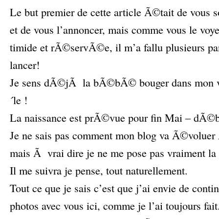
Le but premier de cette article Ã©tait de vous
et de vous l’annoncer, mais comme vous le voy
timide et rÃ©servÃ©e, il m’a fallu plusieurs p
lancer!
Je sens dÃ©jÃ la bÃ©bÃ© bouger dans mon ven
´le !
La naissance est prÃ©vue pour fin Mai – dÃ©bu
Je ne sais pas comment mon blog va Ã©voluer 
mais Ã vrai dire je ne me pose pas vraiment la 
Il me suivra je pense, tout naturellement.
Tout ce que je sais c’est que j’ai envie de cont
photos avec vous ici, comme je l’ai toujours fait