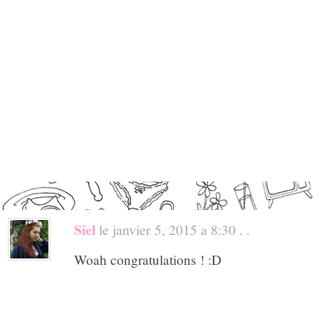
Siel
le janvier 5, 2015 a 8:30 . .
Woah congratulations ! :D