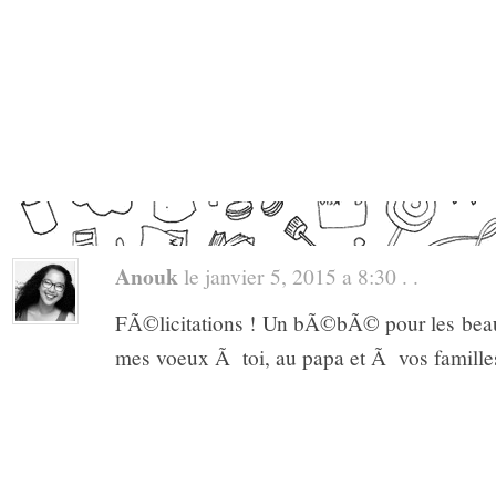
Anouk
le janvier 5, 2015 a 8:30 . .
FÃ©licitations ! Un bÃ©bÃ© pour les beaux
mes voeux Ã toi, au papa et Ã vos famille