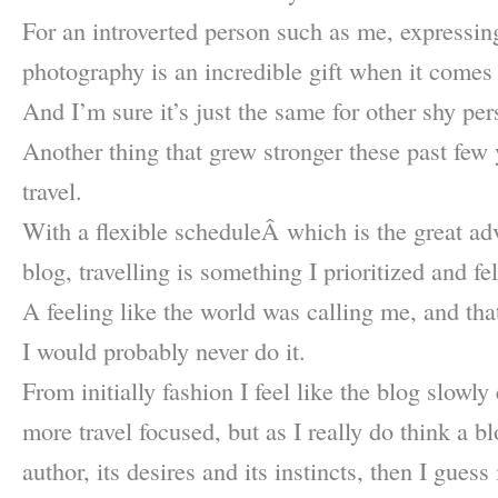
For an introverted person such as me, expressin
photography is an incredible gift when it come
And I’m sure it’s just the same for other shy per
Another thing that grew stronger these past few 
travel.
With a flexible scheduleÂ which is the great ad
blog, travelling is something I prioritized and fe
A feeling like the world was calling me, and that
I would probably never do it.
From initially fashion I feel like the blog slowl
more travel focused, but as I really do think a blo
author, its desires and its instincts, then I guess 