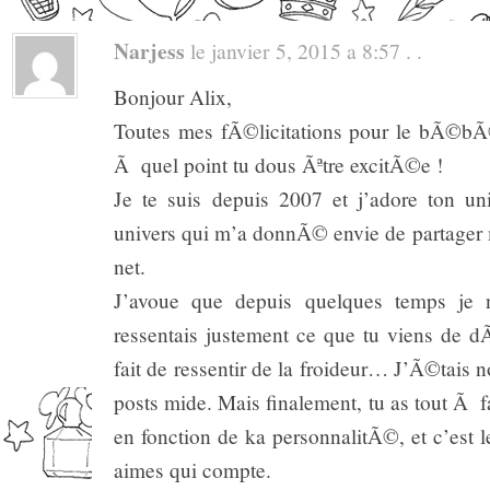
Narjess
le janvier 5, 2015 a 8:57 . .
Bonjour Alix,
Toutes mes fÃ©licitations pour le bÃ©bÃ
Ã quel point tu dous Ãªtre excitÃ©e !
Je te suis depuis 2007 et j’adore ton univ
univers qui m’a donnÃ© envie de partager m
net.
J’avoue que depuis quelques temps je n
ressentais justement ce que tu viens de dÃ
fait de ressentir de la froideur… J’Ã©tais n
posts mide. Mais finalement, tu as tout Ã f
en fonction de ka personnalitÃ©, et c’est le
aimes qui compte.