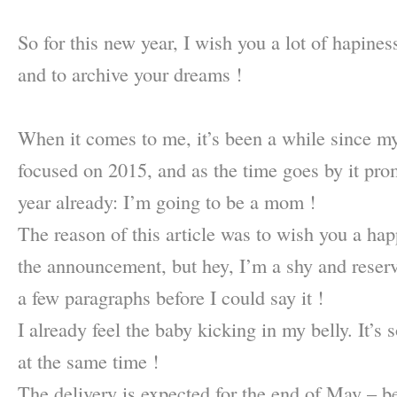
–
So for this new year, I wish you a lot of hapiness
and to archive your dreams !
–
When it comes to me, it’s been a while since m
focused on 2015, and as the time goes by it prom
year already: I’m going to be a mom !
The reason of this article was to wish you a h
the announcement, but hey, I’m a shy and reser
a few paragraphs before I could say it !
I already feel the baby kicking in my belly. It’s 
at the same time !
The delivery is expected for the end of May – 